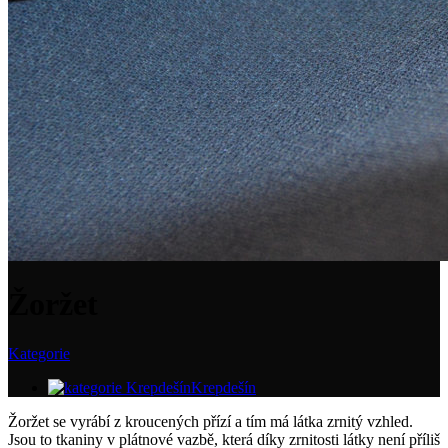
Žoržet
Kategorie
Krepdešín
Žoržet se vyrábí z kroucených přízí a tím má látka zrnitý vzhled.
Jsou to tkaniny v plátnové vazbě, která díky zrnitosti látky není příliš