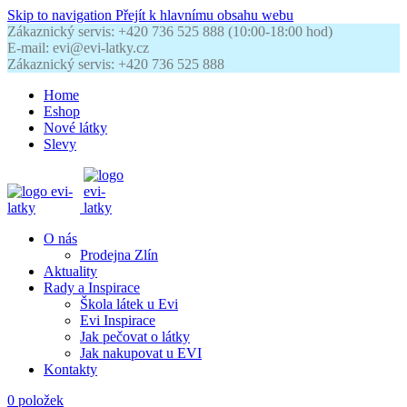
Skip to navigation
Přejít k hlavnímu obsahu webu
Zákaznický servis: +420 736 525 888 (10:00-18:00 hod)
E-mail: evi@evi-latky.cz
Zákaznický servis: +420 736 525 888
Home
Eshop
Nové látky
Slevy
O nás
Prodejna Zlín
Aktuality
Rady a Inspirace
Škola látek u Evi
Evi Inspirace
Jak pečovat o látky
Jak nakupovat u EVI
Kontakty
0
položek