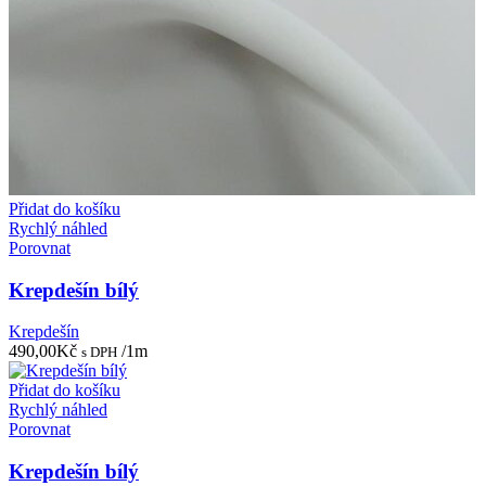
Přidat do košíku
Rychlý náhled
Porovnat
Krepdešín bílý
Krepdešín
490,00
Kč
/1m
s DPH
Přidat do košíku
Rychlý náhled
Porovnat
Krepdešín bílý