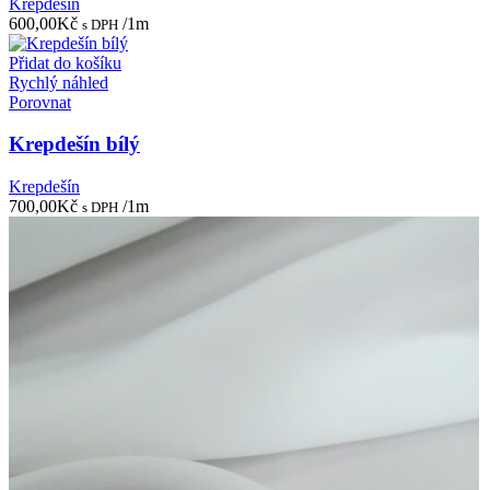
Krepdešín
600,00
Kč
/1m
s DPH
Přidat do košíku
Rychlý náhled
Porovnat
Krepdešín bílý
Krepdešín
700,00
Kč
/1m
s DPH