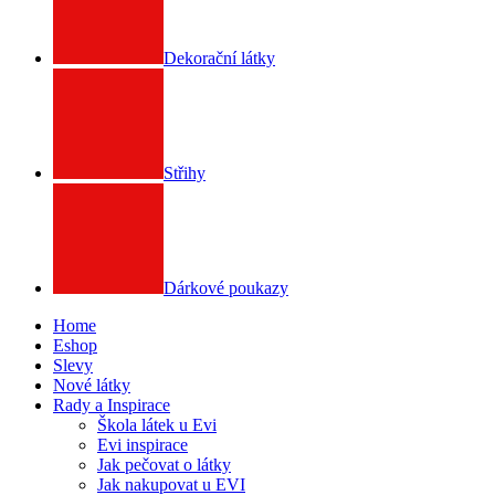
Dekorační látky
Střihy
Dárkové poukazy
Home
Eshop
Slevy
Nové látky
Rady a Inspirace
Škola látek u Evi
Evi inspirace
Jak pečovat o látky
Jak nakupovat u EVI