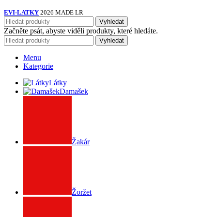
EVI-LATKY
2026 MADE LR
Vyhledat
Začněte psát, abyste viděli produkty, které hledáte.
Vyhledat
Menu
Kategorie
Látky
Damašek
Žakár
Žoržet