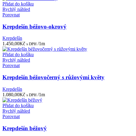
Přidat do košíku
Rychlý náhled
Porovnat
Krepdešín béžovo-okrový
Krepdešín
1.450,00
Kč
/1m
s DPH
Přidat do košíku
Rychlý náhled
Porovnat
Krepdešín béžovočerný s růžovými květy
Krepdešín
1.080,00
Kč
/1m
s DPH
Přidat do košíku
Rychlý náhled
Porovnat
Krepdešín béžový