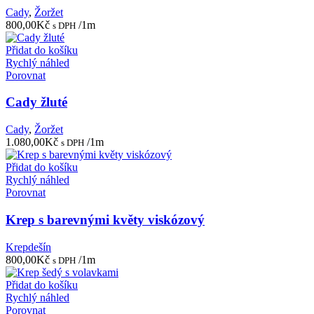
Cady
,
Žoržet
800,00
Kč
/1m
s DPH
Přidat do košíku
Rychlý náhled
Porovnat
Cady žluté
Cady
,
Žoržet
1.080,00
Kč
/1m
s DPH
Přidat do košíku
Rychlý náhled
Porovnat
Krep s barevnými květy viskózový
Krepdešín
800,00
Kč
/1m
s DPH
Přidat do košíku
Rychlý náhled
Porovnat