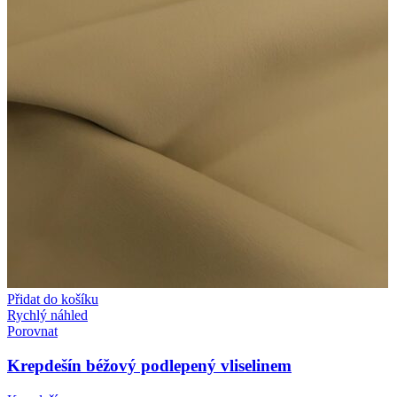
Přidat do košíku
Rychlý náhled
Porovnat
Krepdešín béžový podlepený vliselinem