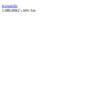
Krepdešín
1.080,00
Kč
/1m
s DPH