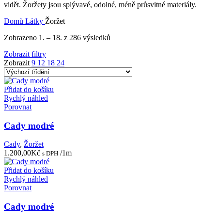
vidět. Žoržety jsou splývavé, odolné, méně průsvitné materiály.
Domů
Látky
Žoržet
Zobrazeno 1. – 18. z 286 výsledků
Zobrazit filtry
Zobrazit
9
12
18
24
Přidat do košíku
Rychlý náhled
Porovnat
Cady modré
Cady
,
Žoržet
1.200,00
Kč
/1m
s DPH
Přidat do košíku
Rychlý náhled
Porovnat
Cady modré