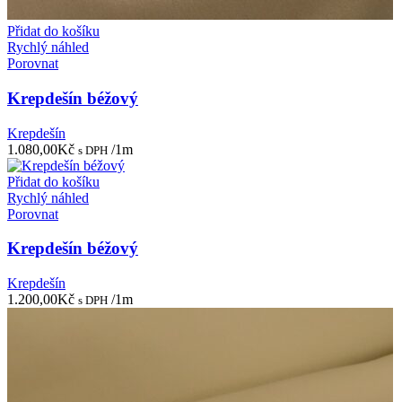
Přidat do košíku
Rychlý náhled
Porovnat
Krepdešín béžový
Krepdešín
1.080,00
Kč
/1m
s DPH
Přidat do košíku
Rychlý náhled
Porovnat
Krepdešín béžový
Krepdešín
1.200,00
Kč
/1m
s DPH