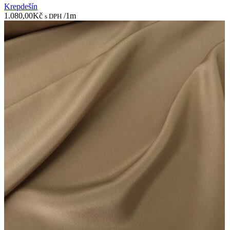
Krepdešín
1.080,00
Kč
/1m
s DPH