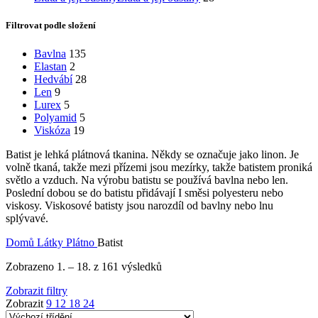
Filtrovat podle složení
Bavlna
135
Elastan
2
Hedvábí
28
Len
9
Lurex
5
Polyamid
5
Viskóza
19
Batist je lehká plátnová tkanina. Někdy se označuje jako linon. Je
volně tkaná, takže mezi přízemi jsou mezírky, takže batistem proniká
světlo a vzduch. Na výrobu batistu se používá bavlna nebo len.
Poslední dobou se do batistu přidávají I směsi polyesteru nebo
viskosy. Viskosové batisty jsou narozdíl od bavlny nebo lnu
splývavé.
Domů
Látky
Plátno
Batist
Zobrazeno 1. – 18. z 161 výsledků
Zobrazit filtry
Zobrazit
9
12
18
24