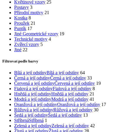
Květinové vzory
25
Postavy
3
Přírodní motivy
21
Kostka
8
Proužek
21
Puntík
17
Jiné Geometrické vzory
19
Technické motivy
4
Zvířecí vzory
5
Jiné
22
Filtrovat podle barvy
Bílá a její odstíny
Bílá a její odstíny
64
Černá a její odstíny
Černá a její odstíny
33
Červená a její odstíny
Červená a její odstíny
19
Fialová a její odstíny
Fialová a její odstíny
8
Hnědá a její odstíny
Hnědá a její odstíny
21
Modrá a její odstíny
Modrá a její odstíny
41
Oranžová a její odstíny
Oranžová a její odstíny
17
Růžová a její odstíny
Růžová a její odstíny
30
Šedá a její odstíny
Šedá a její odstíny
13
Stříbrná
Stříbrná
1
Zelená a její odstíny
Zelená a její odstíny
42
Žlutá a její odstíny
Žlutá a její odstíny
28