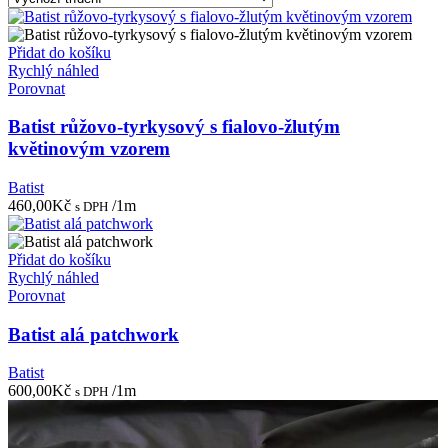
Přidat do košíku
Rychlý náhled
Porovnat
Batist růžovo-tyrkysový s fialovo-žlutým
květinovým vzorem
Batist
460,00
Kč
/1m
s DPH
Přidat do košíku
Rychlý náhled
Porovnat
Batist alá patchwork
Batist
600,00
Kč
/1m
s DPH