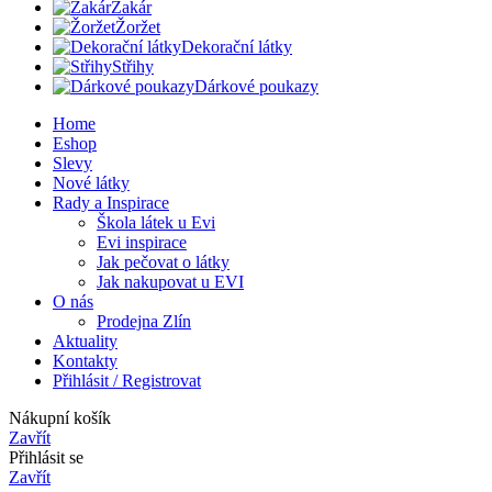
Žakár
Žoržet
Dekorační látky
Střihy
Dárkové poukazy
Home
Eshop
Slevy
Nové látky
Rady a Inspirace
Škola látek u Evi
Evi inspirace
Jak pečovat o látky
Jak nakupovat u EVI
O nás
Prodejna Zlín
Aktuality
Kontakty
Přihlásit / Registrovat
Nákupní košík
Zavřít
Přihlásit se
Zavřít