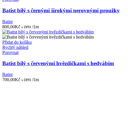
Batist bílý s černými širokými nerovnými proužky
Batist
800,00
Kč
/1m
s DPH
Přidat do košíku
Rychlý náhled
Porovnat
Batist bílý s červenými hvězdičkami s hedvábím
Batist
700,00
Kč
/1m
s DPH