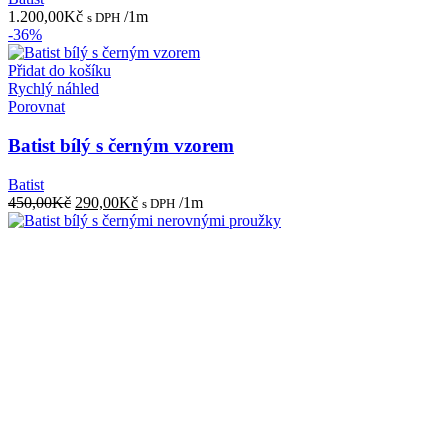
1.200,00
Kč
/1m
s DPH
-36%
Přidat do košíku
Rychlý náhled
Porovnat
Batist bílý s černým vzorem
Batist
Původní
Aktuální
450,00
Kč
290,00
Kč
/1m
s DPH
cena
cena
byla:
je:
450,00Kč.
290,00Kč.