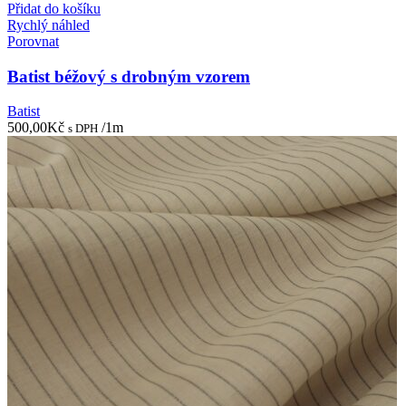
Přidat do košíku
Rychlý náhled
Porovnat
Batist béžový s drobným vzorem
Batist
500,00
Kč
/1m
s DPH