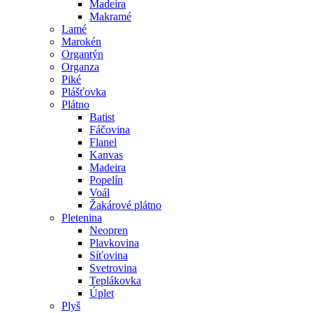
Madeira
Makramé
Lamé
Marokén
Organtýn
Organza
Piké
Plášťovka
Plátno
Batist
Fáčovina
Flanel
Kanvas
Madeira
Popelín
Voál
Žakárové plátno
Pletenina
Neopren
Plavkovina
Síťovina
Svetrovina
Teplákovka
Úplet
Plyš