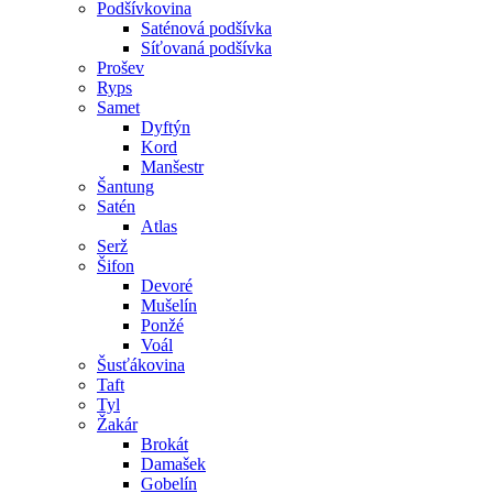
Podšívkovina
Saténová podšívka
Síťovaná podšívka
Prošev
Ryps
Samet
Dyftýn
Kord
Manšestr
Šantung
Satén
Atlas
Serž
Šifon
Devoré
Mušelín
Ponžé
Voál
Šusťákovina
Taft
Tyl
Žakár
Brokát
Damašek
Gobelín