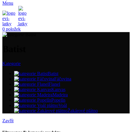
Menu
0
položek
Batist
Kategorie
Batist
Fáčovina
Flanel
Kanvas
Madeira
Popelín
Voál
Žakárové plátno
Zavřít