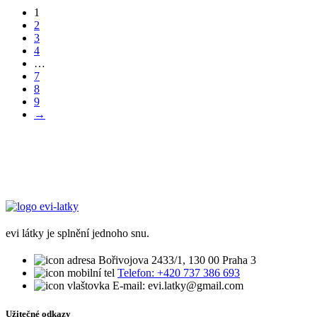
1
2
3
4
…
7
8
9
→
evi látky je splnění jednoho snu.
Bořivojova 2433/1, 130 00 Praha 3
Telefon: +420 737 386 693
E-mail: evi.latky@gmail.com
Užitečné odkazy