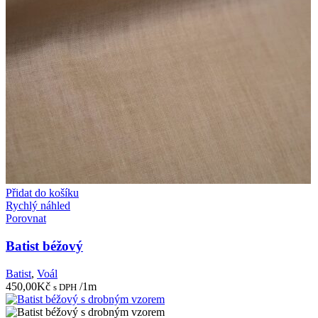
Přidat do košíku
Rychlý náhled
Porovnat
Batist béžový
Batist
,
Voál
450,00
Kč
/1m
s DPH