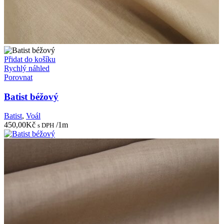
Přidat do košíku
Rychlý náhled
Porovnat
Batist béžový
Batist
,
Voál
450,00
Kč
/1m
s DPH