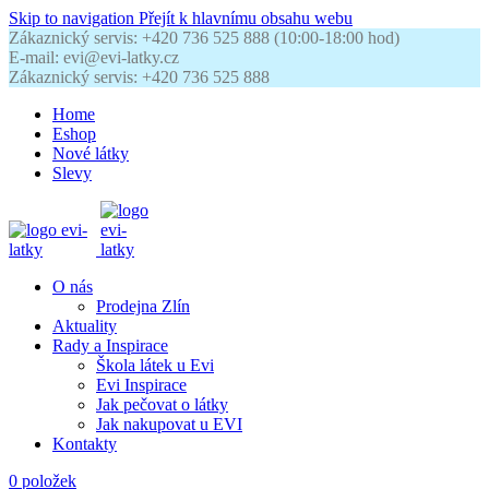
Skip to navigation
Přejít k hlavnímu obsahu webu
Zákaznický servis: +420 736 525 888 (10:00-18:00 hod)
E-mail: evi@evi-latky.cz
Zákaznický servis: +420 736 525 888
Home
Eshop
Nové látky
Slevy
O nás
Prodejna Zlín
Aktuality
Rady a Inspirace
Škola látek u Evi
Evi Inspirace
Jak pečovat o látky
Jak nakupovat u EVI
Kontakty
0
položek