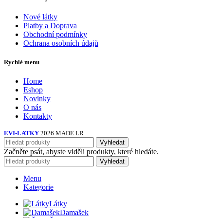
Nové látky
Platby a Doprava
Obchodní podmínky
Ochrana osobních údajů
Rychlé menu
Home
Eshop
Novinky
O nás
Kontakty
EVI-LATKY
2026 MADE LR
Vyhledat
Začněte psát, abyste viděli produkty, které hledáte.
Vyhledat
Menu
Kategorie
Látky
Damašek