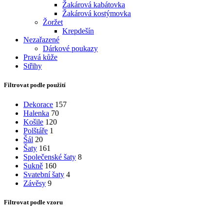
Žakárová kabátovka
Žakárová kostýmovka
Žoržet
Krepdešín
Nezařazené
Dárkové poukazy
Pravá kůže
Střihy
Filtrovat podle použití
Dekorace
157
Halenka
70
Košile
120
Polštáře
1
Šál
20
Šaty
161
Společenské šaty
8
Sukně
160
Svatební šaty
4
Závěsy
9
Filtrovat podle vzoru