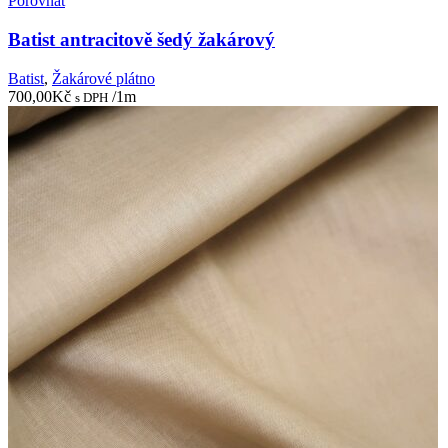
Porovnat
Batist antracitově šedý žakárový
Batist
,
Žakárové plátno
700,00
Kč
/1m
s DPH