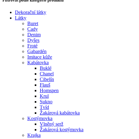
Filtrovat podle kategorie produktu
Dekorační látky
Látky
Buret
Cady
Denim
Dyšes
Froté
Gabardén
Imitace kůže
Kabátovka
Buklé
Chanel
Cibelín
Flauš
Homspen
Krul
Sukno
Tvíd
Žakárová kabátovka
Kostýmovka
Vlněný serž
Žakárová kostýmovka
Krajka