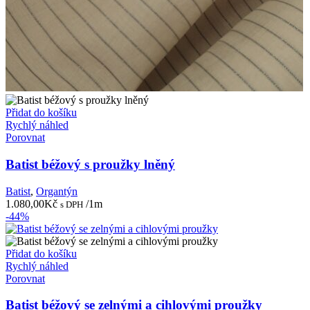
Přidat do košíku
Rychlý náhled
Porovnat
Batist béžový s proužky lněný
Batist
,
Organtýn
1.080,00
Kč
/1m
s DPH
-44%
Přidat do košíku
Rychlý náhled
Porovnat
Batist béžový se zelnými a cihlovými proužky