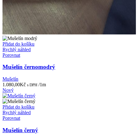
Přidat do košíku
Rychlý náhled
Porovnat
Mušelín černomodrý
Mušelín
1.080,00
Kč
/1m
s DPH
Nový
Přidat do košíku
Rychlý náhled
Porovnat
Mušelín černý