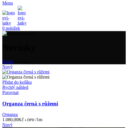
Menu
0
položek
Novinky
Home
Novinky
Nový
Přidat do košíku
Rychlý náhled
Porovnat
Organza černá s růžemi
Organza
1.080,00
Kč
/1m
s DPH
Nový