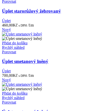
Porovnat
Úplet starorůžový žebrovaný
Úplet
460,00
Kč
/1m
s DPH
Nový
Přidat do košíku
Rychlý náhled
Porovnat
Úplet smetanový lněný
Úplet
700,00
Kč
/1m
s DPH
Nový
Přidat do košíku
Rychlý náhled
Porovnat