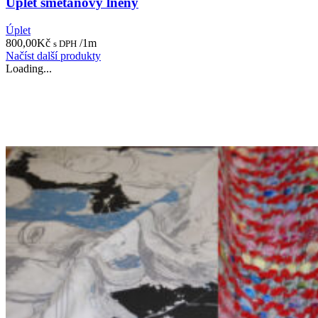
Úplet smetanový lněný
Úplet
800,00
Kč
/1m
s DPH
Načíst další produkty
Loading...