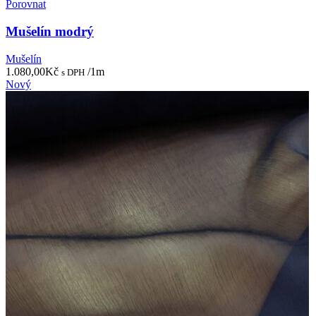
Porovnat
Mušelín modrý
Mušelín
1.080,00
Kč
/1m
s DPH
Nový