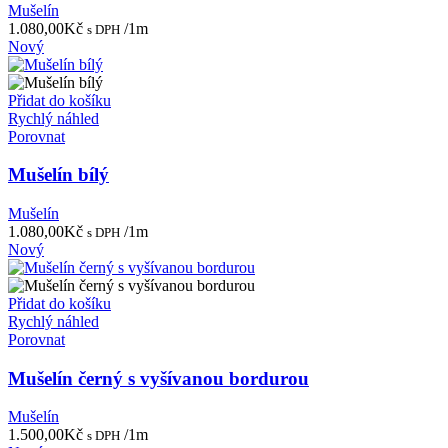
Mušelín
1.080,00
Kč
/1m
s DPH
Nový
Přidat do košíku
Rychlý náhled
Porovnat
Mušelín bílý
Mušelín
1.080,00
Kč
/1m
s DPH
Nový
Přidat do košíku
Rychlý náhled
Porovnat
Mušelín černý s vyšívanou bordurou
Mušelín
1.500,00
Kč
/1m
s DPH