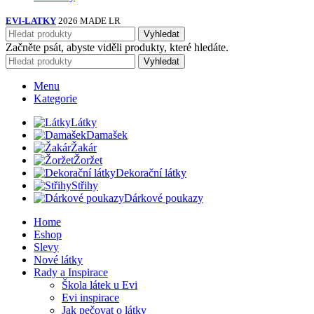
EVI-LATKY
2026 MADE LR
Vyhledat
Začněte psát, abyste viděli produkty, které hledáte.
Vyhledat
Menu
Kategorie
Látky
Damašek
Žakár
Žoržet
Dekorační látky
Střihy
Dárkové poukazy
Home
Eshop
Slevy
Nové látky
Rady a Inspirace
Škola látek u Evi
Evi inspirace
Jak pečovat o látky