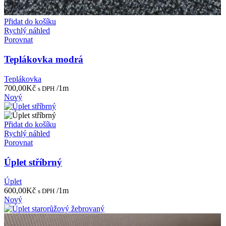
Přidat do košíku
Rychlý náhled
Porovnat
Teplákovka modrá
Teplákovka
700,00
Kč
/1m
s DPH
Nový
Přidat do košíku
Rychlý náhled
Porovnat
Úplet stříbrný
Úplet
600,00
Kč
/1m
s DPH
Nový