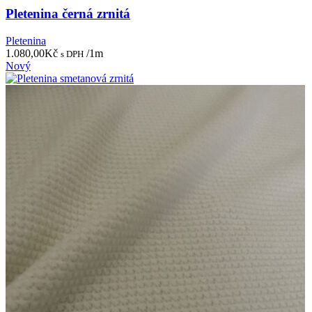
Pletenina černá zrnitá
Pletenina
1.080,00
Kč
/1m
s DPH
Nový