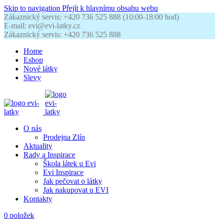
Skip to navigation
Přejít k hlavnímu obsahu webu
Zákaznický servis: +420 736 525 888 (10:00-18:00 hod)
E-mail: evi@evi-latky.cz
Zákaznický servis: +420 736 525 888
Home
Eshop
Nové látky
Slevy
O nás
Prodejna Zlín
Aktuality
Rady a Inspirace
Škola látek u Evi
Evi Inspirace
Jak pečovat o látky
Jak nakupovat u EVI
Kontakty
0
položek