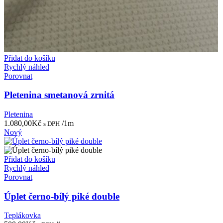
Přidat do košíku
Rychlý náhled
Porovnat
Pletenina smetanová zrnitá
Pletenina
1.080,00
Kč
/1m
s DPH
Nový
Přidat do košíku
Rychlý náhled
Porovnat
Úplet černo-bílý piké double
Teplákovka