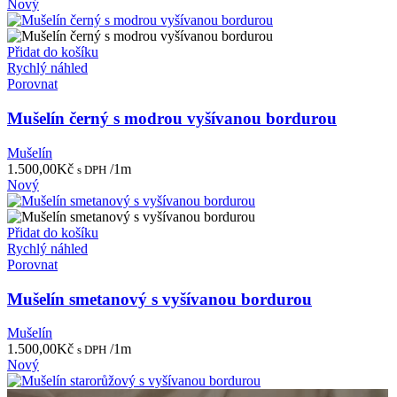
Nový
Přidat do košíku
Rychlý náhled
Porovnat
Mušelín černý s modrou vyšívanou bordurou
Mušelín
1.500,00
Kč
/1m
s DPH
Nový
Přidat do košíku
Rychlý náhled
Porovnat
Mušelín smetanový s vyšívanou bordurou
Mušelín
1.500,00
Kč
/1m
s DPH
Nový