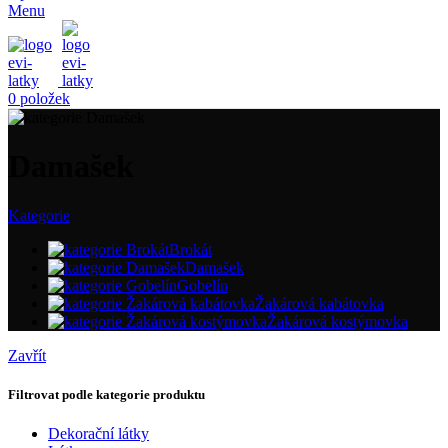
Menu
0
položek
Damašek
Kategorie
Brokát
Damašek
Gobelín
Žakárová kabátovka
Žakárová kostýmovka
Zavřít
Filtrovat podle kategorie produktu
Dekorační látky