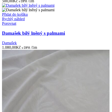
500,00
Kč
/1m
s DPH
Přidat do košíku
Rychlý náhled
Porovnat
Damašek bílý lněný s palmami
Damašek
1.080,00
Kč
/1m
s DPH