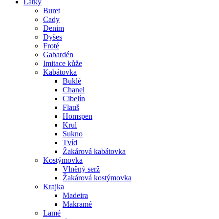
Látky
Buret
Cady
Denim
Dyšes
Froté
Gabardén
Imitace kůže
Kabátovka
Buklé
Chanel
Cibelín
Flauš
Homspen
Krul
Sukno
Tvíd
Žakárová kabátovka
Kostýmovka
Vlněný serž
Žakárová kostýmovka
Krajka
Madeira
Makramé
Lamé