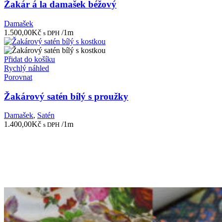
Žakár á la damašek béžový
Damašek
1.500,00
Kč
/1m
s DPH
Přidat do košíku
Rychlý náhled
Porovnat
Žakárový satén bílý s proužky
Damašek
,
Satén
1.400,00
Kč
/1m
s DPH