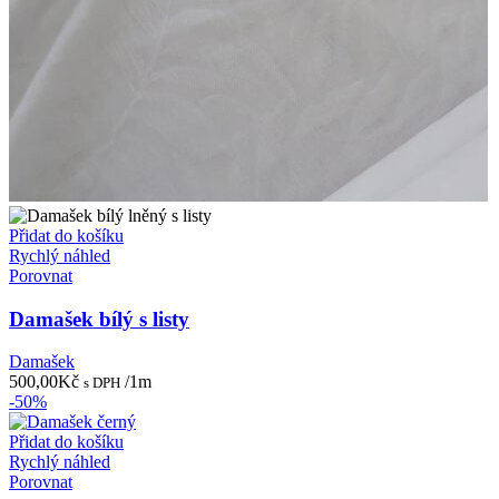
Přidat do košíku
Rychlý náhled
Porovnat
Damašek bílý s listy
Damašek
500,00
Kč
/1m
s DPH
-50%
Přidat do košíku
Rychlý náhled
Porovnat