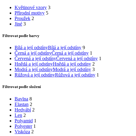
Květinové vzory
3
Přírodní motivy
5
Proužek
2
Jiné
3
Filtrovat podle barvy
Bílá a její odstíny
Bílá a její odstíny
9
Černá a její odstíny
Černá a její odstíny
1
Červená a její odstíny
Červená a její odstíny
1
Hnědá a její odstíny
Hnědá a její odstíny
2
Modrá a její odstíny
Modrá a její odstíny
3
Růžová a její odstíny
Růžová a její odstíny
1
Filtrovat podle složení
Bavlna
8
Elastan
2
Hedvábí
2
Len
2
Polyamid
1
Polyester
1
Viskóza
2