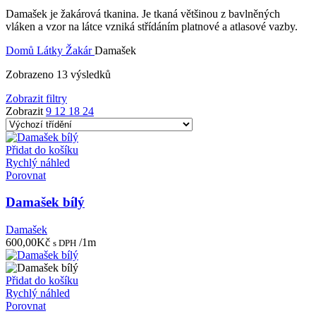
Damašek je žakárová tkanina. Je tkaná většinou z bavlněných
vláken a vzor na látce vzniká střídáním platnové a atlasové vazby.
Domů
Látky
Žakár
Damašek
Zobrazeno 13 výsledků
Zobrazit filtry
Zobrazit
9
12
18
24
Přidat do košíku
Rychlý náhled
Porovnat
Damašek bílý
Damašek
600,00
Kč
/1m
s DPH
Přidat do košíku
Rychlý náhled
Porovnat