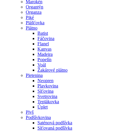
Marokén
Organtýn
Organza
Piké
Plášťovka
Plátno
Batist
Fáčovina
Flanel
Kanvas
Madeira
Popelín
Voál
Žakárové plátno
Pletenina
Neopren
Plavkovina
Síťovina
Svetrovina
Teplákovka
Úplet
Plyš
Podšívkovina
Saténová podšívka
Síťovaná podšívka