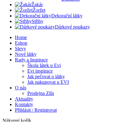
Žakár
Žoržet
Dekorační látky
Střihy
Dárkové poukazy
Home
Eshop
Slevy
Nové látky
Rady a Inspirace
Škola látek u Evi
Evi inspirace
Jak pečovat o látky
Jak nakupovat u EVI
O nás
Prodejna Zlín
Aktuality
Kontakty
Přihlásit / Registrovat
Nákupní košík
Zavřít
Přihlásit se
Zavřít