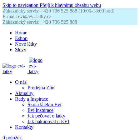
Skip to navigation
Přejít k hlavnímu obsahu webu
Zákaznický servis: +420 736 525 888 (10:00-18:00 hod)
E-mail: evi@evi-latky.cz
Zákaznický servis: +420 736 525 888
Home
Eshop
Nové látky
Slevy
O nás
Prodejna Zlín
Aktuality
Rady a Inspirace
Škola látek u Evi
Evi Inspirace
Jak pečovat o látky
Jak nakupovat u EVI
Kontakty
0
položek