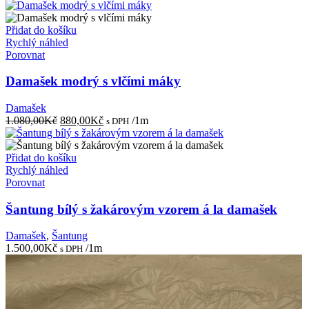
Přidat do košíku
Rychlý náhled
Porovnat
Damašek modrý s vlčími máky
Damašek
Původní
Aktuální
1.080,00
Kč
880,00
Kč
/1m
s DPH
cena
cena
byla:
je:
1.080,00Kč.
880,00Kč.
Přidat do košíku
Rychlý náhled
Porovnat
Šantung bílý s žakárovým vzorem á la damašek
Damašek
,
Šantung
1.500,00
Kč
/1m
s DPH