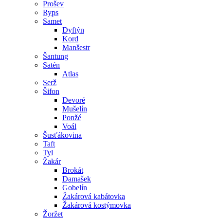
Prošev
Ryps
Samet
Dyftýn
Kord
Manšestr
Šantung
Satén
Atlas
Serž
Šifon
Devoré
Mušelín
Ponžé
Voál
Šusťákovina
Taft
Tyl
Žakár
Brokát
Damašek
Gobelín
Žakárová kabátovka
Žakárová kostýmovka
Žoržet