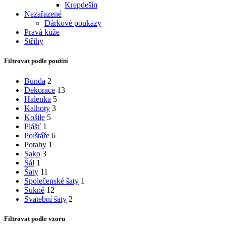
Krepdešín
Nezařazené
Dárkové poukazy
Pravá kůže
Střihy
Filtrovat podle použití
Bunda
2
Dekorace
13
Halenka
5
Kalhoty
3
Košile
5
Plášť
1
Polštáře
6
Potahy
1
Sako
3
Šál
1
Šaty
11
Společenské šaty
1
Sukně
12
Svatební šaty
2
Filtrovat podle vzoru