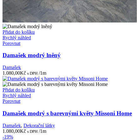
Přidat do košíku
Rychlý náhled
Porovnat
Damašek modrý lněný
Damašek
1.080,00
Kč
/1m
s DPH
Přidat do košíku
Rychlý náhled
Porovnat
Damašek modrý s barevnými květy Missoni Home
Damašek
,
Dekorační látky
1.080,00
Kč
/1m
s DPH
-19%