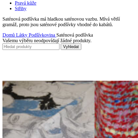
Pravá kůže
Střihy
Saténová podšívka má hladkou saténovou vazbu. Mívá větší
gramáž, proto jsou saténové podšívky vhodné do kabátů.
Domů
Látky
Podšívkovina
Saténová podšívka
Vašemu výběru neodpovídají žádné produkty.
Vyhledat