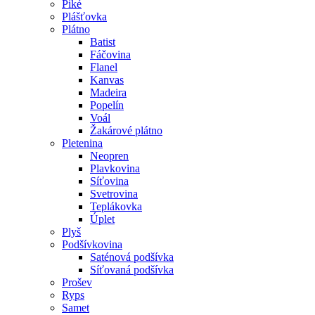
Piké
Plášťovka
Plátno
Batist
Fáčovina
Flanel
Kanvas
Madeira
Popelín
Voál
Žakárové plátno
Pletenina
Neopren
Plavkovina
Síťovina
Svetrovina
Teplákovka
Úplet
Plyš
Podšívkovina
Saténová podšívka
Síťovaná podšívka
Prošev
Ryps
Samet