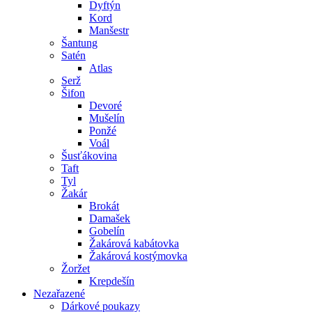
Dyftýn
Kord
Manšestr
Šantung
Satén
Atlas
Serž
Šifon
Devoré
Mušelín
Ponžé
Voál
Šusťákovina
Taft
Tyl
Žakár
Brokát
Damašek
Gobelín
Žakárová kabátovka
Žakárová kostýmovka
Žoržet
Krepdešín
Nezařazené
Dárkové poukazy