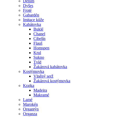
Denim
Dyšes
Froté
Gabardén
Imitace kůže
Kabátovka
Buklé
Chanel
Cibelín
Flauš
Homspen
Krul
Sukno
Tvíd
Žakárová kabátovka
Kostýmovka
Vlněný serž
Žakárová kostýmovka
Krajka
Madeira
Makramé
Lamé
Marokén
Organtýn
Organza