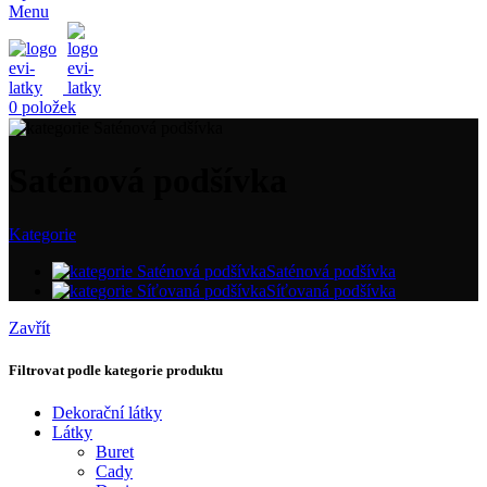
Menu
0
položek
Saténová podšívka
Kategorie
Saténová podšívka
Síťovaná podšívka
Zavřít
Filtrovat podle kategorie produktu
Dekorační látky
Látky
Buret
Cady