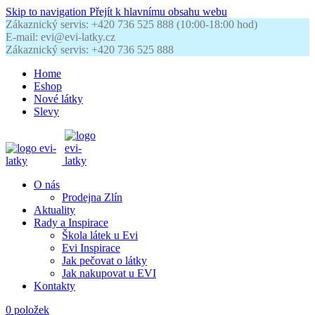
Skip to navigation
Přejít k hlavnímu obsahu webu
Zákaznický servis: +420 736 525 888 (10:00-18:00 hod)
E-mail: evi@evi-latky.cz
Zákaznický servis: +420 736 525 888
Home
Eshop
Nové látky
Slevy
O nás
Prodejna Zlín
Aktuality
Rady a Inspirace
Škola látek u Evi
Evi Inspirace
Jak pečovat o látky
Jak nakupovat u EVI
Kontakty
0
položek