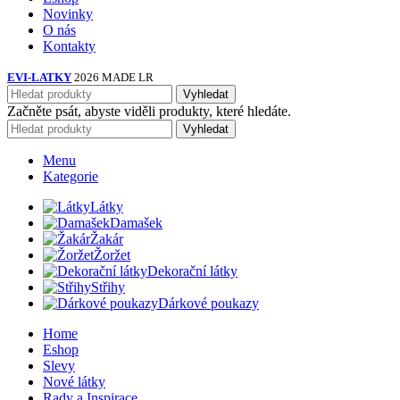
Novinky
O nás
Kontakty
EVI-LATKY
2026 MADE LR
Vyhledat
Začněte psát, abyste viděli produkty, které hledáte.
Vyhledat
Menu
Kategorie
Látky
Damašek
Žakár
Žoržet
Dekorační látky
Střihy
Dárkové poukazy
Home
Eshop
Slevy
Nové látky
Rady a Inspirace