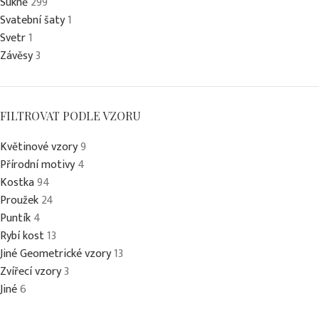
Sukně
299
Svatební šaty
1
Svetr
1
Závěsy
3
FILTROVAT PODLE VZORU
Květinové vzory
9
Přírodní motivy
4
Kostka
94
Proužek
24
Puntík
4
Rybí kost
13
Jiné Geometrické vzory
13
Zvířecí vzory
3
Jiné
6