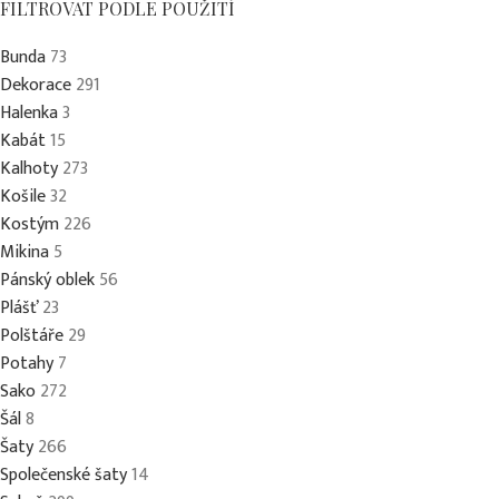
FILTROVAT PODLE POUŽITÍ
Bunda
73
Dekorace
291
Halenka
3
Kabát
15
Kalhoty
273
Košile
32
Kostým
226
Mikina
5
Pánský oblek
56
Plášť
23
Polštáře
29
Potahy
7
Sako
272
Šál
8
Šaty
266
Společenské šaty
14