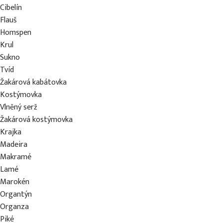
Cibelín
Flauš
Homspen
Krul
Sukno
Tvíd
Žakárová kabátovka
Kostýmovka
Vlněný serž
Žakárová kostýmovka
Krajka
Madeira
Makramé
Lamé
Marokén
Organtýn
Organza
Piké