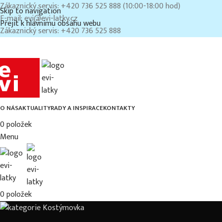
Zákaznický servis: +420 736 525 888 (10:00-18:00 hod)
Skip to navigation
E-mail: evi@evi-latky.cz
Přejít k hlavnímu obsahu webu
Zákaznický servis: +420 736 525 888
O NÁS
AKTUALITY
RADY A INSPIRACE
KONTAKTY
0
položek
Menu
0
položek