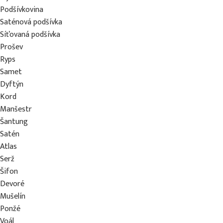
Podšívkovina
Saténová podšívka
Síťovaná podšívka
Prošev
Ryps
Samet
Dyftýn
Kord
Manšestr
Šantung
Satén
Atlas
Serž
Šifon
Devoré
Mušelín
Ponžé
Voál