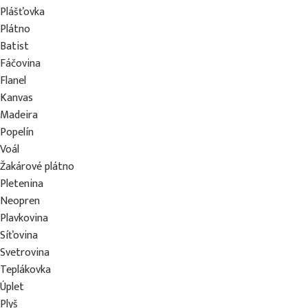
Plášťovka
Plátno
Batist
Fáčovina
Flanel
Kanvas
Madeira
Popelín
Voál
Žakárové plátno
Pletenina
Neopren
Plavkovina
Síťovina
Svetrovina
Teplákovka
Úplet
Plyš