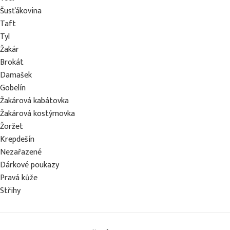
Šusťákovina
Taft
Tyl
Žakár
Brokát
Damašek
Gobelín
Žakárová kabátovka
Žakárová kostýmovka
Žoržet
Krepdešín
Nezařazené
Dárkové poukazy
Pravá kůže
Střihy