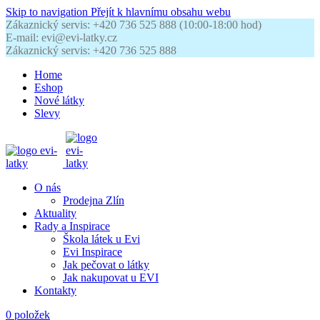
Skip to navigation
Přejít k hlavnímu obsahu webu
Zákaznický servis: +420 736 525 888 (10:00-18:00 hod)
E-mail: evi@evi-latky.cz
Zákaznický servis: +420 736 525 888
Home
Eshop
Nové látky
Slevy
O nás
Prodejna Zlín
Aktuality
Rady a Inspirace
Škola látek u Evi
Evi Inspirace
Jak pečovat o látky
Jak nakupovat u EVI
Kontakty
0
položek