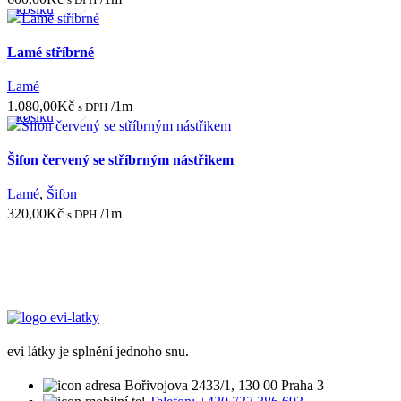
košíku
Lamé stříbrné
Přidat
Rychlý
Porovnat
Lamé
do
náhled
1.080,00
Kč
/1m
s DPH
košíku
Šifon červený se stříbrným nástřikem
Lamé
,
Šifon
320,00
Kč
/1m
s DPH
evi látky je splnění jednoho snu.
Bořivojova 2433/1, 130 00 Praha 3