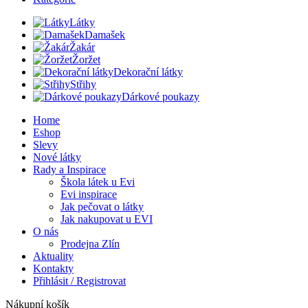
Látky
Damašek
Žakár
Žoržet
Dekorační látky
Střihy
Dárkové poukazy
Home
Eshop
Slevy
Nové látky
Rady a Inspirace
Škola látek u Evi
Evi inspirace
Jak pečovat o látky
Jak nakupovat u EVI
O nás
Prodejna Zlín
Aktuality
Kontakty
Přihlásit / Registrovat
Nákupní košík