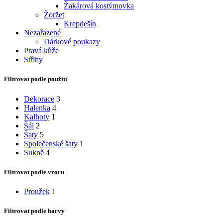
Žakárová kostýmovka
Žoržet
Krepdešín
Nezařazené
Dárkové poukazy
Pravá kůže
Střihy
Filtrovat podle použití
Dekorace
3
Halenka
4
Kalhoty
1
Šál
2
Šaty
5
Společenské šaty
1
Sukně
4
Filtrovat podle vzoru
Proužek
1
Filtrovat podle barvy