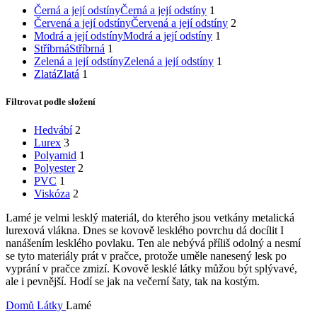
Černá a její odstíny
Černá a její odstíny
1
Červená a její odstíny
Červená a její odstíny
2
Modrá a její odstíny
Modrá a její odstíny
1
Stříbrná
Stříbrná
1
Zelená a její odstíny
Zelená a její odstíny
1
Zlatá
Zlatá
1
Filtrovat podle složení
Hedvábí
2
Lurex
3
Polyamid
1
Polyester
2
PVC
1
Viskóza
2
Lamé je velmi lesklý materiál, do kterého jsou vetkány metalická
lurexová vlákna. Dnes se kovově lesklého povrchu dá docílit I
nanášením lesklého povlaku. Ten ale nebývá příliš odolný a nesmí
se tyto materiály prát v pračce, protože uměle nanesený lesk po
vyprání v pračce zmizí. Kovově lesklé látky můžou být splývavé,
ale i pevnější. Hodí se jak na večerní šaty, tak na kostým.
Domů
Látky
Lamé