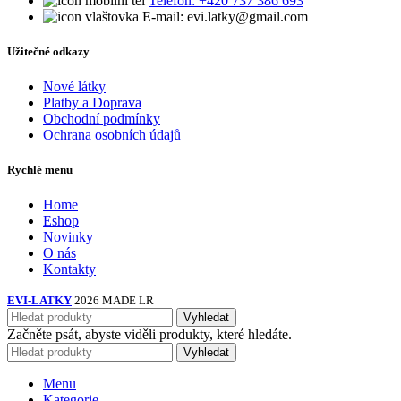
Telefon: +420 737 386 693
E-mail: evi.latky@gmail.com
Užitečné odkazy
Nové látky
Platby a Doprava
Obchodní podmínky
Ochrana osobních údajů
Rychlé menu
Home
Eshop
Novinky
O nás
Kontakty
EVI-LATKY
2026 MADE LR
Vyhledat
Začněte psát, abyste viděli produkty, které hledáte.
Vyhledat
Menu
Kategorie