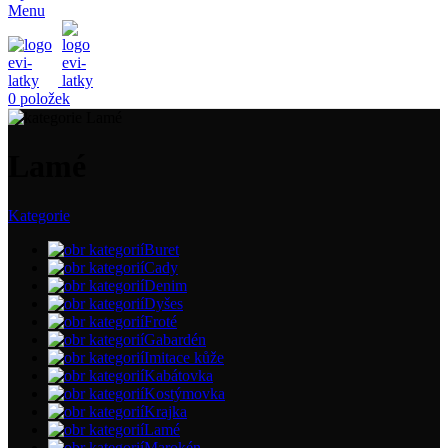
Menu
0
položek
Lamé
Kategorie
Buret
Cady
Denim
Dyšes
Froté
Gabardén
Imitace kůže
Kabátovka
Kostýmovka
Krajka
Lamé
Marokén