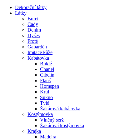
Dekorační látky
Látky
Buret
Cady
Denim
Dyšes
Froté
Gabardén
Imitace kůže
Kabátovka
Buklé
Chanel
Cibelín
Flauš
Homspen
Krul
Sukno
Tvíd
Žakárová kabátovka
Kostýmovka
Vlněný serž
Žakárová kostýmovka
Krajka
Madeira