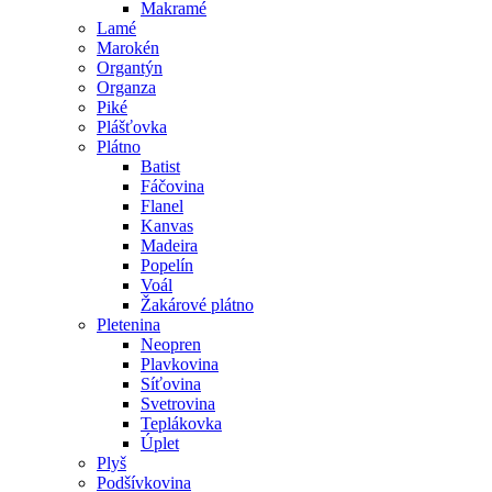
Makramé
Lamé
Marokén
Organtýn
Organza
Piké
Plášťovka
Plátno
Batist
Fáčovina
Flanel
Kanvas
Madeira
Popelín
Voál
Žakárové plátno
Pletenina
Neopren
Plavkovina
Síťovina
Svetrovina
Teplákovka
Úplet
Plyš
Podšívkovina