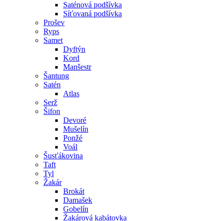
Saténová podšívka
Síťovaná podšívka
Prošev
Ryps
Samet
Dyftýn
Kord
Manšestr
Šantung
Satén
Atlas
Serž
Šifon
Devoré
Mušelín
Ponžé
Voál
Šusťákovina
Taft
Tyl
Žakár
Brokát
Damašek
Gobelín
Žakárová kabátovka