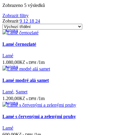
Zobrazeno 5 výsledků
Zobrazit filtry
Přidat
Rychlý
Porovnat
Zobrazit
9
12
18
24
do
náhled
košíku
Lamé černozlaté
Přidat
Rychlý
Porovnat
Lamé
do
náhled
1.080,00
Kč
/1m
s DPH
košíku
Lamé modré alá samet
Přidat
Rychlý
Porovnat
Lamé
,
Samet
do
náhled
1.200,00
Kč
/1m
s DPH
košíku
Lamé s červenými a zelenými pruhy
Přidat
Rychlý
Porovnat
Lamé
do
náhled
600,00
Kč
/1m
s DPH