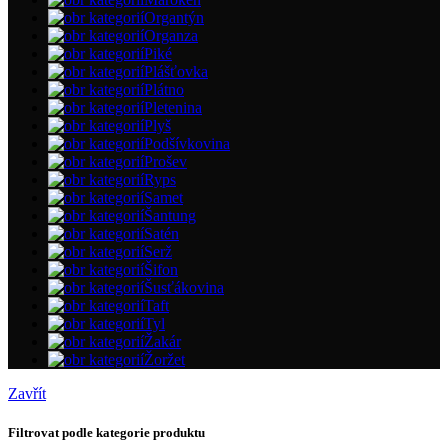
Organtýn
Organza
Piké
Plášťovka
Plátno
Pletenina
Plyš
Podšívkovina
Prošev
Ryps
Samet
Šantung
Satén
Serž
Šifon
Šusťákovina
Taft
Tyl
Žakár
Žoržet
Zavřít
Filtrovat podle kategorie produktu