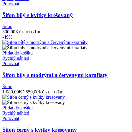
Porovnat
Šifon bílý s kvítky krešovaný
Šifon
500,00
Kč
/1m
s DPH
-49%
Přidat do košíku
Rychlý náhled
Porovnat
Šifon bílý s modrými a červenými karafiáty
Šifon
Původní
Aktuální
1.080,00
Kč
550,00
Kč
/1m
s DPH
cena
cena
byla:
je:
1.080,00Kč.
550,00Kč.
Přidat do košíku
Rychlý náhled
Porovnat
Šifon černý s kvítky krešovaný