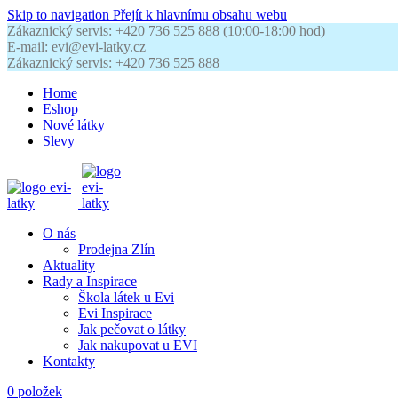
Skip to navigation
Přejít k hlavnímu obsahu webu
Zákaznický servis: +420 736 525 888 (10:00-18:00 hod)
E-mail: evi@evi-latky.cz
Zákaznický servis: +420 736 525 888
Home
Eshop
Nové látky
Slevy
O nás
Prodejna Zlín
Aktuality
Rady a Inspirace
Škola látek u Evi
Evi Inspirace
Jak pečovat o látky
Jak nakupovat u EVI
Kontakty
0
položek