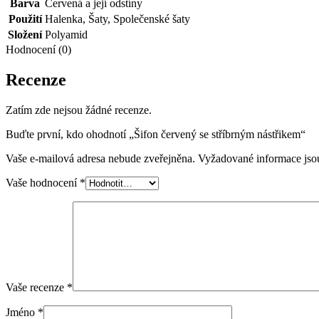
Barva
Červená a její odstíny
Použití
Halenka
,
Šaty
,
Společenské šaty
Složení
Polyamid
Hodnocení (0)
Recenze
Zatím zde nejsou žádné recenze.
Buďte první, kdo ohodnotí „Šifon červený se stříbrným nástřikem“
Vaše e-mailová adresa nebude zveřejněna.
Vyžadované informace js
Vaše hodnocení
*
Vaše recenze
*
Jméno
*