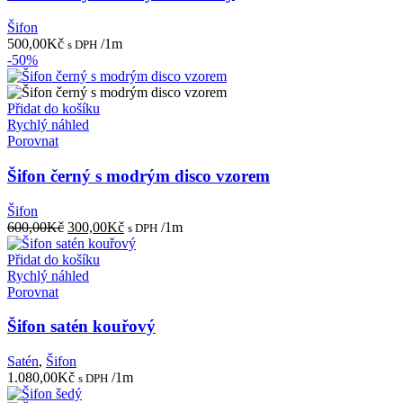
Šifon
500,00
Kč
/1m
s DPH
-50%
Přidat do košíku
Rychlý náhled
Porovnat
Šifon černý s modrým disco vzorem
Šifon
Původní
Aktuální
600,00
Kč
300,00
Kč
/1m
s DPH
cena
cena
byla:
je:
Přidat do košíku
600,00Kč.
300,00Kč.
Rychlý náhled
Porovnat
Šifon satén kouřový
Satén
,
Šifon
1.080,00
Kč
/1m
s DPH