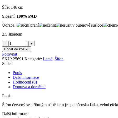
Šíře: 146 cm
Složení:
100% PAD
Údržba:
2.5 skladem
Šifon
červený
Přidat do košíku
se
Porovnat
stříbrným
SKU:
25691
Kategorie:
Lamé
,
Šifon
nástřikem
Sdílet:
množství
Popis
Další informace
Hodnocení (0)
Doprava a doručení
Popis
Šifon červený se stříbrným nástřikem je společenská látka, velmi efekt
Další informace