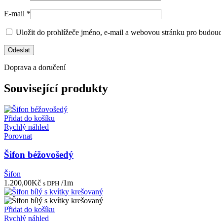
E-mail
*
Uložit do prohlížeče jméno, e-mail a webovou stránku pro budou
Doprava a doručení
Související produkty
Přidat do košíku
Rychlý náhled
Porovnat
Šifon béžovošedý
Šifon
1.200,00
Kč
/1m
s DPH
Přidat do košíku
Rychlý náhled