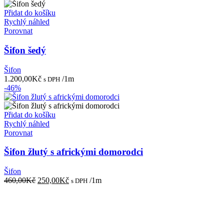
Přidat do košíku
Rychlý náhled
Porovnat
Šifon šedý
Šifon
1.200,00
Kč
/1m
s DPH
-46%
Přidat do košíku
Rychlý náhled
Porovnat
Šifon žlutý s africkými domorodci
Šifon
Původní
Aktuální
460,00
Kč
250,00
Kč
/1m
s DPH
cena
cena
byla:
je:
460,00Kč.
250,00Kč.