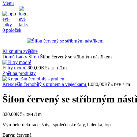
Menu
0
položek
Kliknutím zvětšíte
Domů
Látky
Šifon
Šifon červený se stříbrným nástřikem
Flitry modré
800,00
Kč
/1m
s DPH
Zpět na produkty
Krepdešín černobílý s pruhem a vlaječkami
1.080,00
Kč
/1m
s DPH
Šifon červený se stříbrným nás
320,00
Kč
/1m
s DPH
Výrobek: dekorace, šaty, společenské šaty, halenka, top
Barva: červená