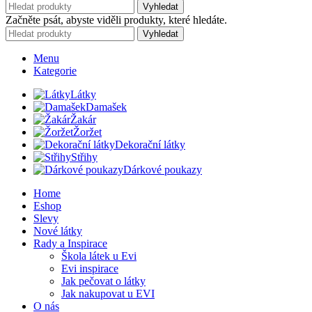
Vyhledat
Začněte psát, abyste viděli produkty, které hledáte.
Vyhledat
Menu
Kategorie
Látky
Damašek
Žakár
Žoržet
Dekorační látky
Střihy
Dárkové poukazy
Home
Eshop
Slevy
Nové látky
Rady a Inspirace
Škola látek u Evi
Evi inspirace
Jak pečovat o látky
Jak nakupovat u EVI
O nás