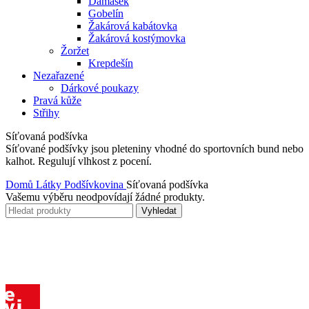
Damašek
Gobelín
Žakárová kabátovka
Žakárová kostýmovka
Žoržet
Krepdešín
Nezařazené
Dárkové poukazy
Pravá kůže
Střihy
Síťovaná podšívka
Síťované podšívky jsou pleteniny vhodné do sportovních bund nebo
kalhot. Regulují vlhkost z pocení.
Domů
Látky
Podšívkovina
Síťovaná podšívka
Vašemu výběru neodpovídají žádné produkty.
Vyhledat