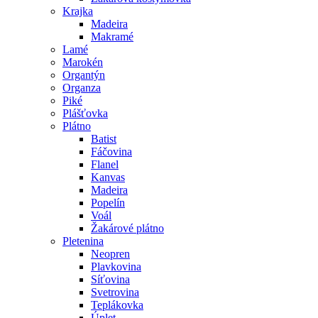
Krajka
Madeira
Makramé
Lamé
Marokén
Organtýn
Organza
Piké
Plášťovka
Plátno
Batist
Fáčovina
Flanel
Kanvas
Madeira
Popelín
Voál
Žakárové plátno
Pletenina
Neopren
Plavkovina
Síťovina
Svetrovina
Teplákovka
Úplet