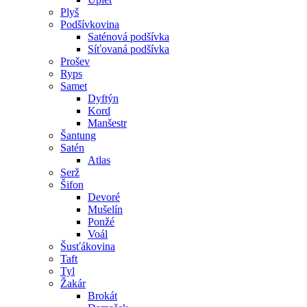
Plyš
Podšívkovina
Saténová podšívka
Síťovaná podšívka
Prošev
Ryps
Samet
Dyftýn
Kord
Manšestr
Šantung
Satén
Atlas
Serž
Šifon
Devoré
Mušelín
Ponžé
Voál
Šusťákovina
Taft
Tyl
Žakár
Brokát