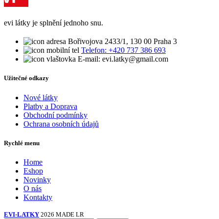
evi látky je splnění jednoho snu.
Bořivojova 2433/1, 130 00 Praha 3
Telefon: +420 737 386 693
E-mail: evi.latky@gmail.com
Užitečné odkazy
Nové látky
Platby a Doprava
Obchodní podmínky
Ochrana osobních údajů
Rychlé menu
Home
Eshop
Novinky
O nás
Kontakty
EVI-LATKY
2026 MADE LR