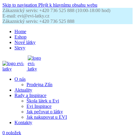
Skip to navigation
Přejít k hlavnímu obsahu webu
Zákaznický servis: +420 736 525 888 (10:00-18:00 hod)
E-mail: evi@evi-latky.cz
Zákaznický servis: +420 736 525 888
Home
Eshop
Nové látky
Slevy
O nás
Prodejna Zlín
Aktuality
Rady a Inspirace
Škola látek u Evi
Evi Inspirace
Jak pečovat o látky
Jak nakupovat u EVI
Kontakty
0
položek