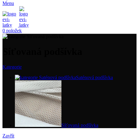
Menu
0
položek
Síťovaná podšívka
Kategorie
Saténová podšívka
Síťovaná podšívka
Zavřít