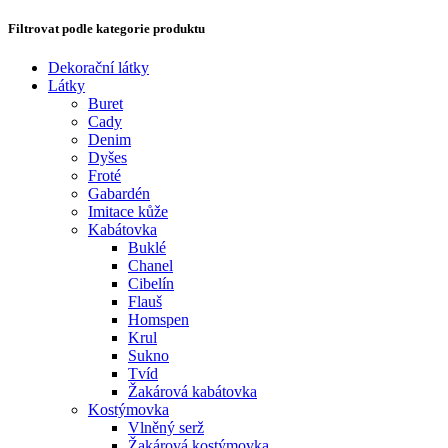
Filtrovat podle kategorie produktu
Dekorační látky
Látky
Buret
Cady
Denim
Dyšes
Froté
Gabardén
Imitace kůže
Kabátovka
Buklé
Chanel
Cibelín
Flauš
Homspen
Krul
Sukno
Tvíd
Žakárová kabátovka
Kostýmovka
Vlněný serž
Žakárová kostýmovka