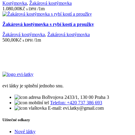
Kostýmovka
,
Žakárová kostýmovka
1.080,00
Kč
/1m
s DPH
Žakárová kostýmovka s rybí kostí a proužky
Žakárová kostýmovka
,
Žakárová kostýmovka
500,00
Kč
/1m
s DPH
evi látky je splnění jednoho snu.
Bořivojova 2433/1, 130 00 Praha 3
Telefon: +420 737 386 693
E-mail: evi.latky@gmail.com
Užitečné odkazy
Nové látky