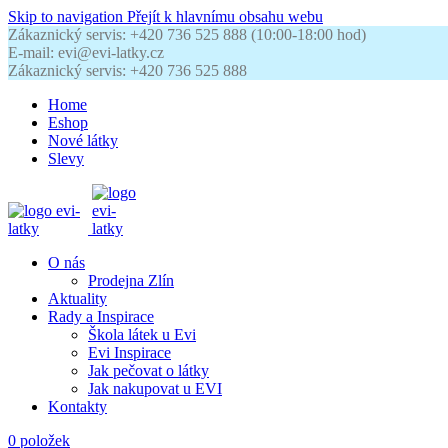
Skip to navigation
Přejít k hlavnímu obsahu webu
Zákaznický servis: +420 736 525 888 (10:00-18:00 hod)
E-mail: evi@evi-latky.cz
Zákaznický servis: +420 736 525 888
Home
Eshop
Nové látky
Slevy
O nás
Prodejna Zlín
Aktuality
Rady a Inspirace
Škola látek u Evi
Evi Inspirace
Jak pečovat o látky
Jak nakupovat u EVI
Kontakty
0
položek