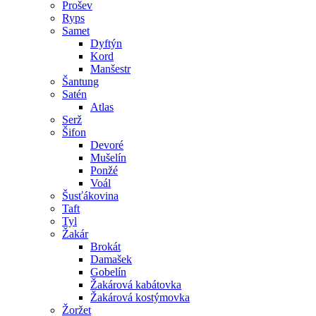
Prošev
Ryps
Samet
Dyftýn
Kord
Manšestr
Šantung
Satén
Atlas
Serž
Šifon
Devoré
Mušelín
Ponžé
Voál
Šusťákovina
Taft
Tyl
Žakár
Brokát
Damašek
Gobelín
Žakárová kabátovka
Žakárová kostýmovka
Žoržet