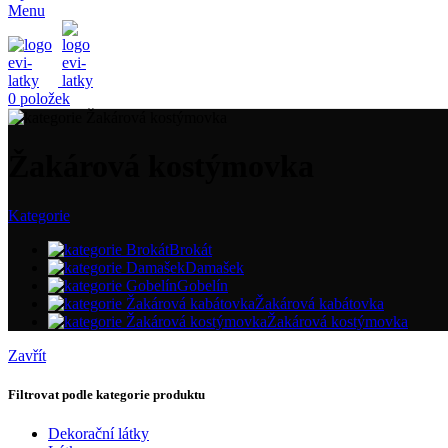
Menu
0
položek
Žakárová kostýmovka
Kategorie
Brokát
Damašek
Gobelín
Žakárová kabátovka
Žakárová kostýmovka
Zavřít
Filtrovat podle kategorie produktu
Dekorační látky