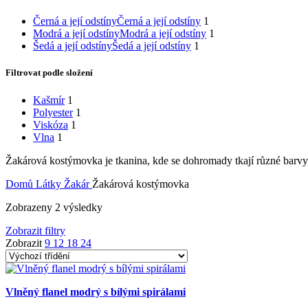
Černá a její odstíny
Černá a její odstíny
1
Modrá a její odstíny
Modrá a její odstíny
1
Šedá a její odstíny
Šedá a její odstíny
1
Filtrovat podle složení
Kašmír
1
Polyester
1
Viskóza
1
Vlna
1
Žakárová kostýmovka je tkanina, kde se dohromady tkají různé barvy v
Domů
Látky
Žakár
Žakárová kostýmovka
Zobrazeny 2 výsledky
Zobrazit filtry
Zobrazit
9
12
18
24
Vlněný flanel modrý s bílými spirálami