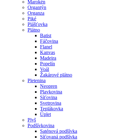
Marokén
Organtýn
Organza
Piké
Plášťovka
Plátno
Batist
Fáčovina
Flanel
Kanvas
Madeira
Popelín
Voál
Žakárové plátno
Pletenina
Neopren
Plavkovina
Síťovina
Svetrovina
Teplákovka
Úplet
Plyš
Podšívkovina
Saténová podšívka
Síťovaná podšívka