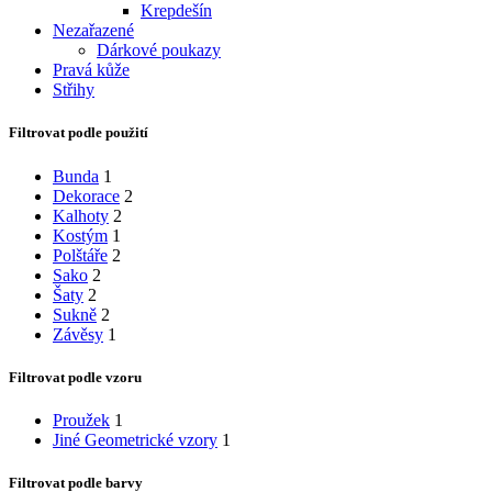
Krepdešín
Nezařazené
Dárkové poukazy
Pravá kůže
Střihy
Filtrovat podle použití
Bunda
1
Dekorace
2
Kalhoty
2
Kostým
1
Polštáře
2
Sako
2
Šaty
2
Sukně
2
Závěsy
1
Filtrovat podle vzoru
Proužek
1
Jiné Geometrické vzory
1
Filtrovat podle barvy