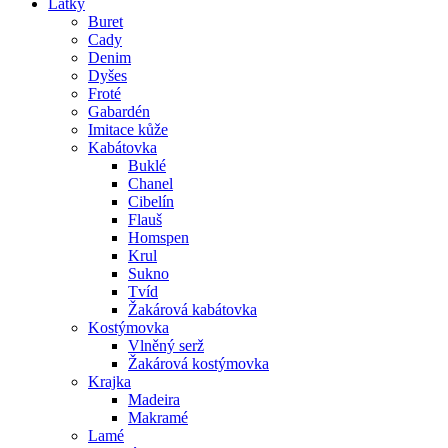
Látky
Buret
Cady
Denim
Dyšes
Froté
Gabardén
Imitace kůže
Kabátovka
Buklé
Chanel
Cibelín
Flauš
Homspen
Krul
Sukno
Tvíd
Žakárová kabátovka
Kostýmovka
Vlněný serž
Žakárová kostýmovka
Krajka
Madeira
Makramé
Lamé