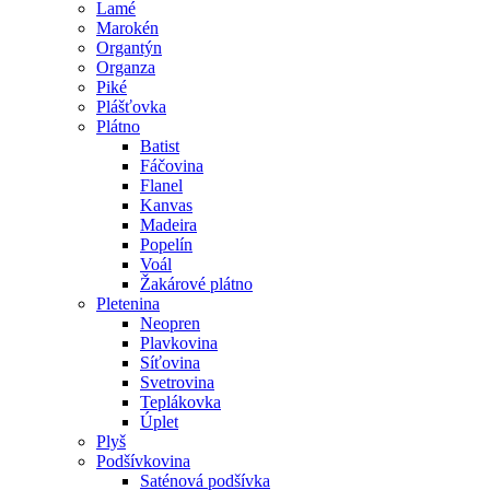
Lamé
Marokén
Organtýn
Organza
Piké
Plášťovka
Plátno
Batist
Fáčovina
Flanel
Kanvas
Madeira
Popelín
Voál
Žakárové plátno
Pletenina
Neopren
Plavkovina
Síťovina
Svetrovina
Teplákovka
Úplet
Plyš
Podšívkovina
Saténová podšívka