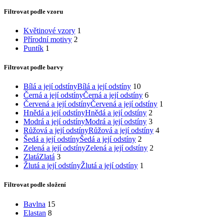
Filtrovat podle vzoru
Květinové vzory
1
Přírodní motivy
2
Puntík
1
Filtrovat podle barvy
Bílá a její odstíny
Bílá a její odstíny
10
Černá a její odstíny
Černá a její odstíny
6
Červená a její odstíny
Červená a její odstíny
1
Hnědá a její odstíny
Hnědá a její odstíny
2
Modrá a její odstíny
Modrá a její odstíny
3
Růžová a její odstíny
Růžová a její odstíny
4
Šedá a její odstíny
Šedá a její odstíny
2
Zelená a její odstíny
Zelená a její odstíny
2
Zlatá
Zlatá
3
Žlutá a její odstíny
Žlutá a její odstíny
1
Filtrovat podle složení
Bavlna
15
Elastan
8