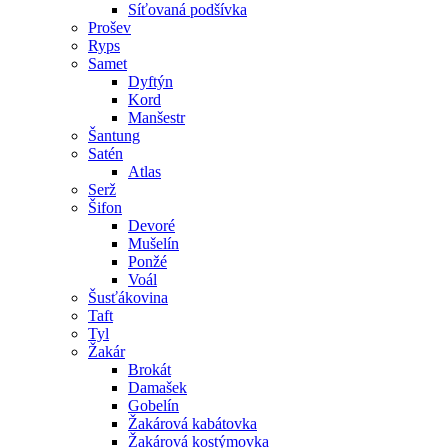
Síťovaná podšívka
Prošev
Ryps
Samet
Dyftýn
Kord
Manšestr
Šantung
Satén
Atlas
Serž
Šifon
Devoré
Mušelín
Ponžé
Voál
Šusťákovina
Taft
Tyl
Žakár
Brokát
Damašek
Gobelín
Žakárová kabátovka
Žakárová kostýmovka