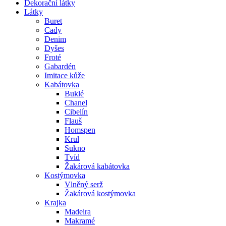
Dekorační látky
Látky
Buret
Cady
Denim
Dyšes
Froté
Gabardén
Imitace kůže
Kabátovka
Buklé
Chanel
Cibelín
Flauš
Homspen
Krul
Sukno
Tvíd
Žakárová kabátovka
Kostýmovka
Vlněný serž
Žakárová kostýmovka
Krajka
Madeira
Makramé