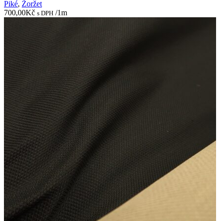
Piké
,
Žoržet
700,00
Kč
/1m
s DPH