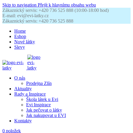
Skip to navigation
Přejít k hlavnímu obsahu webu
Zákaznický servis: +420 736 525 888 (10:00-18:00 hod)
E-mail: evi@evi-latky.cz
Zákaznický servis: +420 736 525 888
Home
Eshop
Nové látky
Slevy
O nás
Prodejna Zlín
Aktuality
Rady a Inspirace
Škola látek u Evi
Evi Inspirace
Jak pečovat o látky
Jak nakupovat u EVI
Kontakty
0
položek