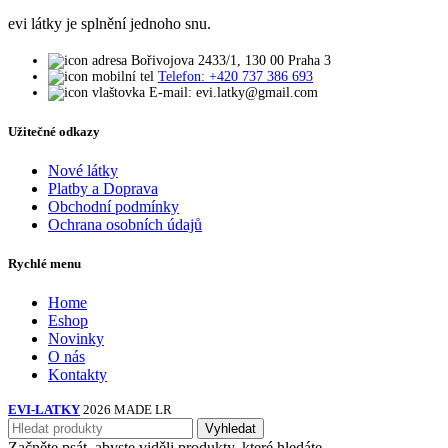
evi látky je splnění jednoho snu.
Bořivojova 2433/1, 130 00 Praha 3
Telefon: +420 737 386 693
E-mail: evi.latky@gmail.com
Užitečné odkazy
Nové látky
Platby a Doprava
Obchodní podmínky
Ochrana osobních údajů
Rychlé menu
Home
Eshop
Novinky
O nás
Kontakty
EVI-LATKY
2026 MADE LR
Vyhledat
Začněte psát, abyste viděli produkty, které hledáte.