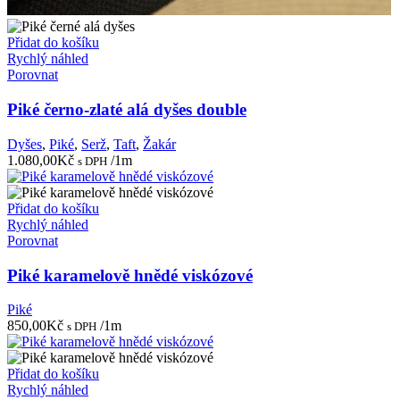
Přidat do košíku
Rychlý náhled
Porovnat
Piké černo-zlaté alá dyšes double
Dyšes
,
Piké
,
Serž
,
Taft
,
Žakár
1.080,00
Kč
/1m
s DPH
Přidat do košíku
Rychlý náhled
Porovnat
Piké karamelově hnědé viskózové
Piké
850,00
Kč
/1m
s DPH
Přidat do košíku
Rychlý náhled