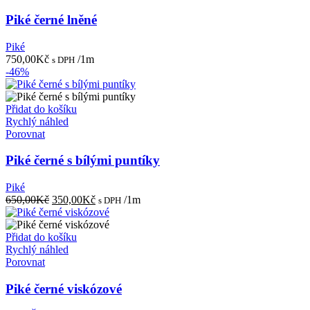
Piké černé lněné
Piké
750,00
Kč
/1m
s DPH
-46%
Přidat do košíku
Rychlý náhled
Porovnat
Piké černé s bílými puntíky
Piké
Původní
Aktuální
650,00
Kč
350,00
Kč
/1m
s DPH
cena
cena
byla:
je:
650,00Kč.
350,00Kč.
Přidat do košíku
Rychlý náhled
Porovnat
Piké černé viskózové