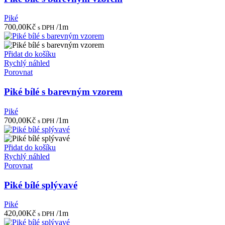
Piké
700,00
Kč
/1m
s DPH
Přidat do košíku
Rychlý náhled
Porovnat
Piké bílé s barevným vzorem
Piké
700,00
Kč
/1m
s DPH
Přidat do košíku
Rychlý náhled
Porovnat
Piké bílé splývavé
Piké
420,00
Kč
/1m
s DPH