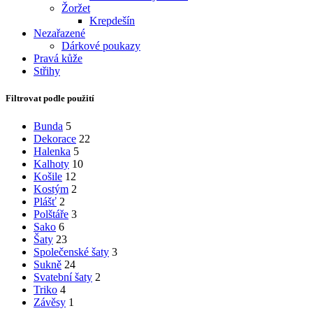
Žoržet
Krepdešín
Nezařazené
Dárkové poukazy
Pravá kůže
Střihy
Filtrovat podle použití
Bunda
5
Dekorace
22
Halenka
5
Kalhoty
10
Košile
12
Kostým
2
Plášť
2
Polštáře
3
Sako
6
Šaty
23
Společenské šaty
3
Sukně
24
Svatební šaty
2
Triko
4
Závěsy
1