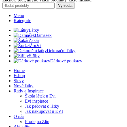
Vyhledat
Menu
Kategorie
Látky
Damašek
Žakár
Žoržet
Dekorační látky
Střihy
Dárkové poukazy
Home
Eshop
Slevy
Nové látky
Rady a Inspirace
Škola látek u Evi
Evi inspirace
Jak pečovat o látky
Jak nakupovat u EVI
O nás
Prodejna Zlín
Aktuality