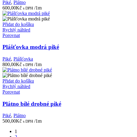
Piké
,
Plátno
600,00
Kč
/1m
s DPH
Přidat do košíku
Rychlý náhled
Porovnat
Plášťovka modrá piké
Piké
,
Plášťovka
800,00
Kč
/1m
s DPH
Přidat do košíku
Rychlý náhled
Porovnat
Plátno bílé drobné piké
Piké
,
Plátno
500,00
Kč
/1m
s DPH
1
2