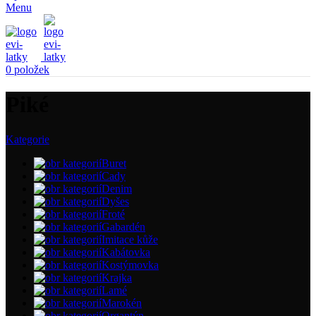
Menu
0
položek
Piké
Kategorie
Buret
Cady
Denim
Dyšes
Froté
Gabardén
Imitace kůže
Kabátovka
Kostýmovka
Krajka
Lamé
Marokén
Organtýn