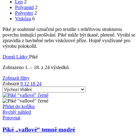
Len
2
Polyamid
2
Polyester
2
Viskóza
6
Piké je souhrnné označení pro textilie s reliéfovou strukturou
povrchu imitující prošívání. Piké může být tkané, pletené. Vyrábí se
zpravidla z bavlněné nebo viskózové příze. Hojně využívané pro
výrobu polokošil.
Domů
Látky
Piké
Zobrazeno 1. – 18. z 24 výsledků
Zobrazit filtry
Zobrazit
9
12
18
24
Přidat do košíku
Rychlý náhled
Porovnat
Piké „vaflové“ temně modré