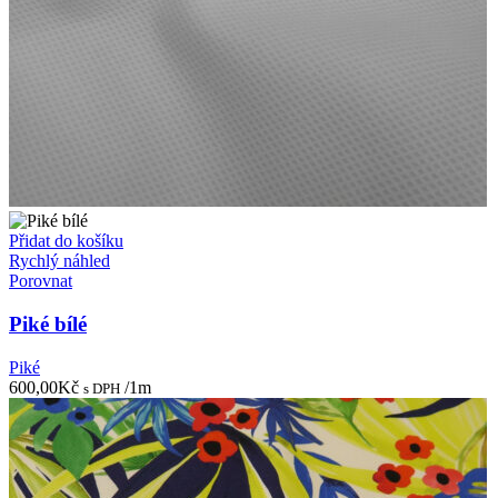
Přidat do košíku
Rychlý náhled
Porovnat
Piké bílé
Piké
600,00
Kč
/1m
s DPH