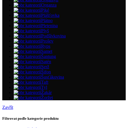
Organza
Piké
Plášťovka
Plátno
Pletenina
Plyš
Podšívkovina
Prošev
Ryps
Samet
Šantung
Satén
Serž
Šifon
Šusťákovina
Taft
Tyl
Žakár
Žoržet
Zavřít
Filtrovat podle kategorie produktu