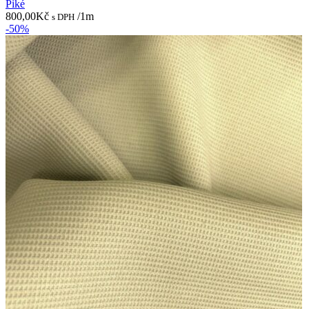
Piké
800,00
Kč
/1m
s DPH
-50%