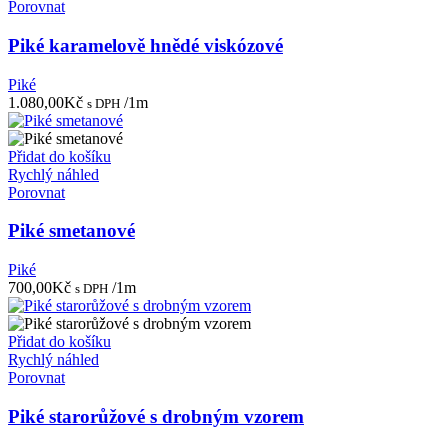
Porovnat
Piké karamelově hnědé viskózové
Piké
1.080,00
Kč
/1m
s DPH
Přidat do košíku
Rychlý náhled
Porovnat
Piké smetanové
Piké
700,00
Kč
/1m
s DPH
Přidat do košíku
Rychlý náhled
Porovnat
Piké starorůžové s drobným vzorem