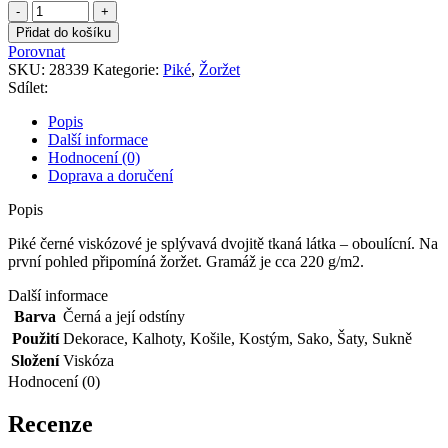
Piké
černé
Přidat do košíku
viskózové
Porovnat
množství
SKU:
28339
Kategorie:
Piké
,
Žoržet
Sdílet:
Popis
Další informace
Hodnocení (0)
Doprava a doručení
Popis
Piké černé viskózové je splývavá dvojitě tkaná látka – oboulícní. Na
první pohled připomíná žoržet. Gramáž je cca 220 g/m2.
Další informace
Barva
Černá a její odstíny
Použití
Dekorace
,
Kalhoty
,
Košile
,
Kostým
,
Sako
,
Šaty
,
Sukně
Složení
Viskóza
Hodnocení (0)
Recenze