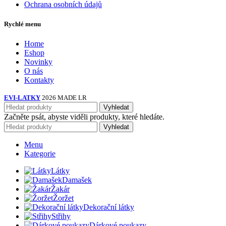
Ochrana osobních údajů
Rychlé menu
Home
Eshop
Novinky
O nás
Kontakty
EVI-LATKY
2026 MADE LR
Vyhledat
Začněte psát, abyste viděli produkty, které hledáte.
Vyhledat
Menu
Kategorie
Látky
Damašek
Žakár
Žoržet
Dekorační látky
Střihy
Dárkové poukazy