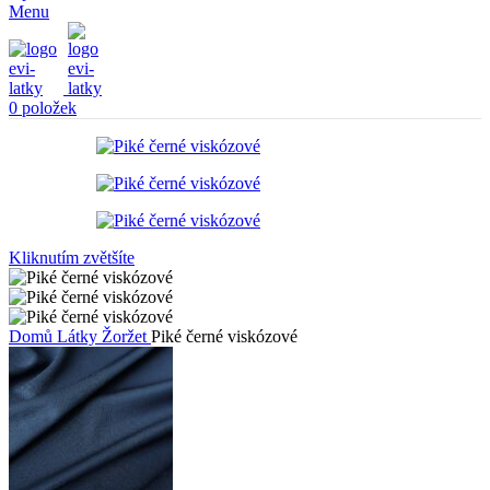
Menu
0
položek
Kliknutím zvětšíte
Domů
Látky
Žoržet
Piké černé viskózové