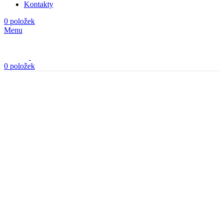
Menu
0
položek
Kliknutím zvětšíte
Domů
Látky
Piké
Piké bílé splývavé
Cady červené s elastanem
600,00
Kč
/1m
s DPH
Zpět na produkty
Atlas žlutý s květy
1.200,00
Kč
/1m
s DPH
Piké bílé splývavé
420,00
Kč
/1m
s DPH