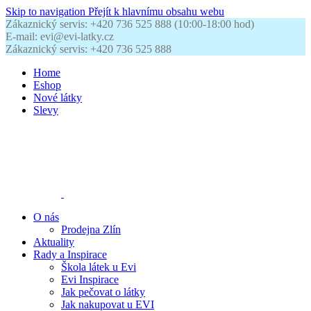
Skip to navigation
Přejít k hlavnímu obsahu webu
Zákaznický servis: +420 736 525 888 (10:00-18:00 hod)
E-mail: evi@evi-latky.cz
Zákaznický servis: +420 736 525 888
Home
Eshop
Nové látky
Slevy
O nás
Prodejna Zlín
Aktuality
Rady a Inspirace
Škola látek u Evi
Evi Inspirace
Jak pečovat o látky
Jak nakupovat u EVI
Kontakty
0
položek