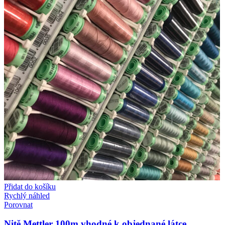
Přidat do košíku
Rychlý náhled
Porovnat
Nitě Mettler 100m vhodné k objednané látce