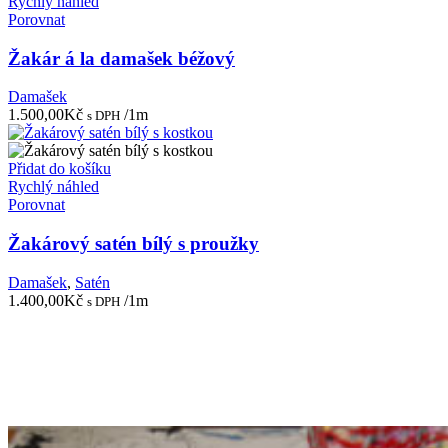
Rychlý náhled
Porovnat
Žakár á la damašek béžový
Damašek
1.500,00
Kč
/1m
s DPH
Přidat do košíku
Rychlý náhled
Porovnat
Žakárový satén bílý s proužky
Damašek
,
Satén
1.400,00
Kč
/1m
s DPH