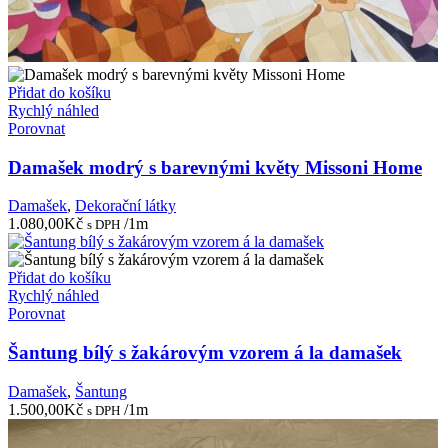
Přidat do košíku
Rychlý náhled
Porovnat
Damašek modrý s barevnými květy Missoni Home
Damašek
,
Dekorační látky
1.080,00
Kč
/1m
s DPH
Přidat do košíku
Rychlý náhled
Porovnat
Šantung bílý s žakárovým vzorem á la damašek
Damašek
,
Šantung
1.500,00
Kč
/1m
s DPH