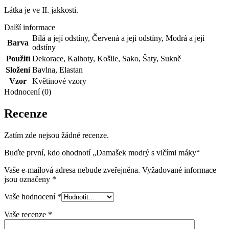
Látka je ve II. jakkosti.
Další informace
Bílá a její odstíny
,
Červená a její odstíny
,
Modrá a její
Barva
odstíny
Použití
Dekorace
,
Kalhoty
,
Košile
,
Sako
,
Šaty
,
Sukně
Složení
Bavlna
,
Elastan
Vzor
Květinové vzory
Hodnocení (0)
Recenze
Zatím zde nejsou žádné recenze.
Buďte první, kdo ohodnotí „Damašek modrý s vlčími máky“
Vaše e-mailová adresa nebude zveřejněna.
Vyžadované informace
jsou označeny
*
Vaše hodnocení
*
Vaše recenze
*