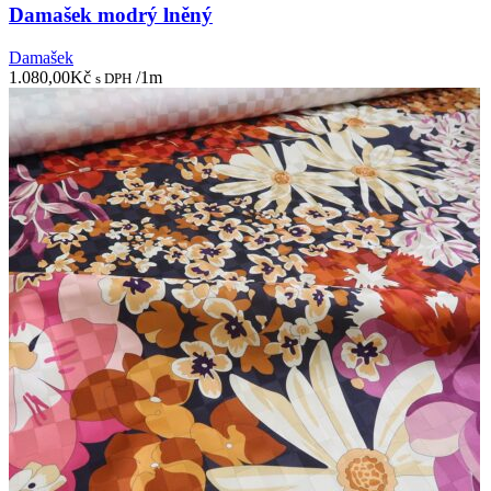
Damašek modrý lněný
Damašek
1.080,00
Kč
/1m
s DPH