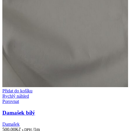
Přidat do košíku
Rychlý náhled
Porovnat
Damašek bílý
Damašek
500,00
Kč
/1m
s DPH