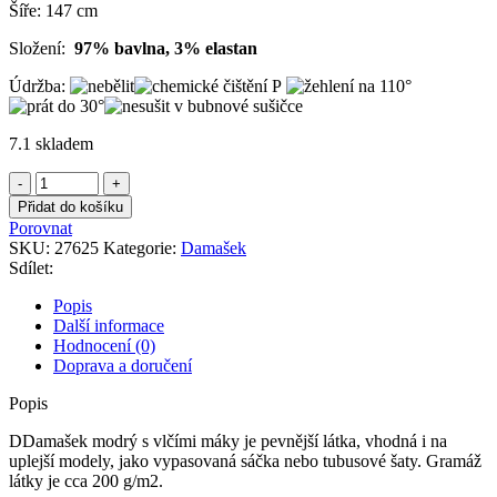
Šíře: 147 cm
Složení:
97% bavlna, 3% elastan
Údržba:
7.1 skladem
Damašek
modrý
Přidat do košíku
s
Porovnat
vlčími
SKU:
27625
Kategorie:
Damašek
máky
Sdílet:
množství
Popis
Další informace
Hodnocení (0)
Doprava a doručení
Popis
DDamašek modrý s vlčími máky je pevnější látka, vhodná i na
uplejší modely, jako vypasovaná sáčka nebo tubusové šaty. Gramáž
látky je cca 200 g/m2.