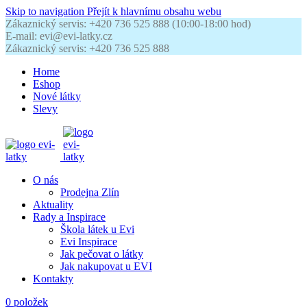
Skip to navigation
Přejít k hlavnímu obsahu webu
Zákaznický servis: +420 736 525 888 (10:00-18:00 hod)
E-mail: evi@evi-latky.cz
Zákaznický servis: +420 736 525 888
Home
Eshop
Nové látky
Slevy
O nás
Prodejna Zlín
Aktuality
Rady a Inspirace
Škola látek u Evi
Evi Inspirace
Jak pečovat o látky
Jak nakupovat u EVI
Kontakty
0
položek