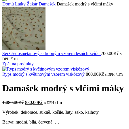
Domů
Látky
Žakár
Damašek
Damašek modrý s vlčími máky
Serž šedosmetanový s drobným vzorem lesních zvířat
700,00
Kč
s
/1m
DPH
Zpět na produkty
Ryps modrý s květinovým vzorem viskózový
800,00
Kč
/1m
s DPH
Damašek modrý s vlčími máky
Původní
Aktuální
1.080,00
Kč
880,00
Kč
/1m
s DPH
cena
cena
Výrobek: dekorace, sukně, košile, šaty, sako, kalhoty
byla:
je:
1.080,00Kč.
880,00Kč.
Barva: modrá, bílá, červená, …