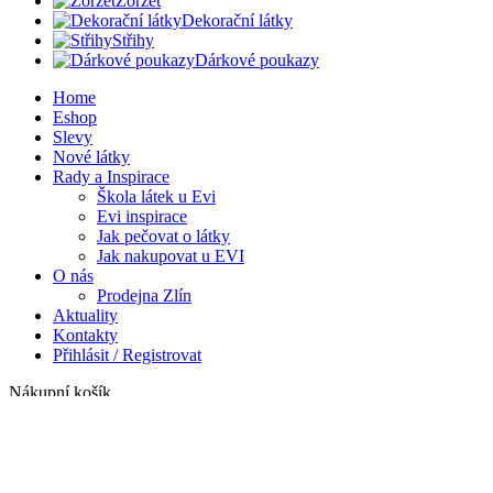
Žoržet
Dekorační látky
Střihy
Dárkové poukazy
Home
Eshop
Slevy
Nové látky
Rady a Inspirace
Škola látek u Evi
Evi inspirace
Jak pečovat o látky
Jak nakupovat u EVI
O nás
Prodejna Zlín
Aktuality
Kontakty
Přihlásit / Registrovat
Nákupní košík
Zavřít
Přihlásit se
Zavřít
Ještě nemáte účet?