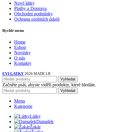
Nové látky
Platby a Doprava
Obchodní podmínky
Ochrana osobních údajů
Rychlé menu
Home
Eshop
Novinky
O nás
Kontakty
EVI-LATKY
2026 MADE LR
Vyhledat
Začněte psát, abyste viděli produkty, které hledáte.
Vyhledat
Menu
Kategorie
Látky
Damašek
Žakár