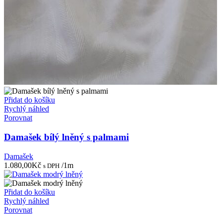
Přidat do košíku
Rychlý náhled
Porovnat
Damašek bílý lněný s palmami
Damašek
1.080,00
Kč
/1m
s DPH
Přidat do košíku
Rychlý náhled
Porovnat