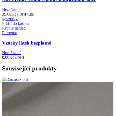
Nezařazené
35,00
Kč
/1ks
s DPH
Přidat do košíku
Rychlý náhled
Porovnat
Vzorky látek bezplatně
Nezařazené
0,00
Kč
s DPH
Související produkty