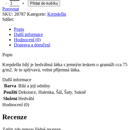
Krepdešín bílý množství
Přidat do košíku
Porovnat
SKU:
28787
Kategorie:
Krepdešín
Sdílet:
Popis
Další informace
Hodnocení (0)
Doprava a doručení
Popis
Krepdešín bílý je hedvábná látka s jemným leskem o gramáži cca 75
g/m2. Je to splývavá, velmi příjemná látka.
Další informace
Barva
Bílá a její odstíny
Použití
Dekorace
,
Halenka
,
Šál
,
Šaty
,
Sukně
Složení
Hedvábí
Hodnocení (0)
Recenze
Zatím zde nejsou žádné recenze.