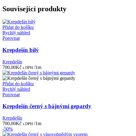
Související produkty
Přidat do košíku
Rychlý náhled
Porovnat
Krepdešín bílý
Krepdešín
700,00
Kč
/1m
s DPH
Přidat do košíku
Rychlý náhled
Porovnat
Krepdešín černý s bájnými gepardy
Krepdešín
700,00
Kč
/1m
s DPH
-50%