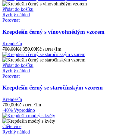
Přidat do košíku
Rychlý náhled
Porovnat
Krepdešín černý s vínovohnědým vzorem
Krepdešín
Původní
Aktuální
700,00
Kč
350,00
Kč
/1m
s DPH
cena
cena
byla:
je:
700,00Kč.
350,00Kč.
Přidat do košíku
Rychlý náhled
Porovnat
Krepdešín černý se staročínským vzorem
Krepdešín
700,00
Kč
/1m
s DPH
-40%
Vyprodáno
Čtěte více
Rychlý náhled