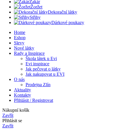
Žakár
Žoržet
Dekorační látky
Střihy
Dárkové poukazy
Home
Eshop
Slevy
Nové látky
Rady a Inspirace
Škola látek u Evi
Evi inspirace
Jak pečovat o látky
Jak nakupovat u EVI
O nás
Prodejna Zlín
Aktuality
Kontakty
Přihlásit / Registrovat
Nákupní košík
Zavřít
Přihlásit se
Zavřít