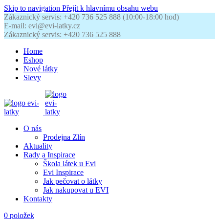
Skip to navigation
Přejít k hlavnímu obsahu webu
Zákaznický servis: +420 736 525 888 (10:00-18:00 hod)
E-mail: evi@evi-latky.cz
Zákaznický servis: +420 736 525 888
Home
Eshop
Nové látky
Slevy
O nás
Prodejna Zlín
Aktuality
Rady a Inspirace
Škola látek u Evi
Evi Inspirace
Jak pečovat o látky
Jak nakupovat u EVI
Kontakty
0
položek