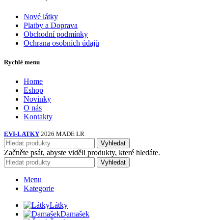
Nové látky
Platby a Doprava
Obchodní podmínky
Ochrana osobních údajů
Rychlé menu
Home
Eshop
Novinky
O nás
Kontakty
EVI-LATKY
2026 MADE LR
Vyhledat
Začněte psát, abyste viděli produkty, které hledáte.
Vyhledat
Menu
Kategorie
Látky
Damašek