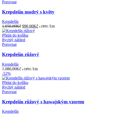
Porovnat
Krepdešín modrý s květy
Krepdešín
Původní
Aktuální
1.650,00
Kč
990,00
Kč
/1m
s DPH
cena
cena
byla:
je:
Přidat do košíku
1.650,00Kč.
990,00Kč.
Rychlý náhled
Porovnat
Krepdešín růžový
Krepdešín
1.080,00
Kč
/1m
s DPH
-52%
Přidat do košíku
Rychlý náhled
Porovnat
Krepdešín růžový s hawajským vzorem
Krepdešín