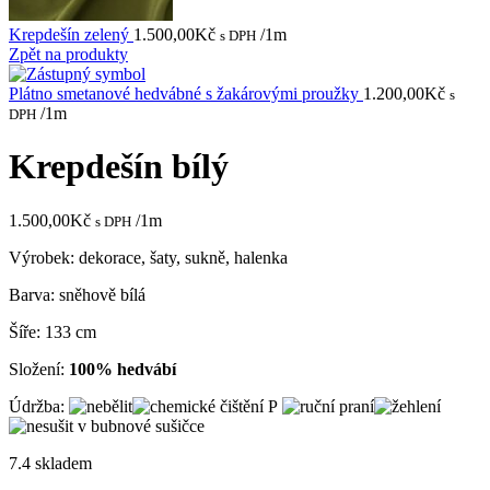
Krepdešín zelený
1.500,00
Kč
/1m
s DPH
Zpět na produkty
Plátno smetanové hedvábné s žakárovými proužky
1.200,00
Kč
s
/1m
DPH
Krepdešín bílý
1.500,00
Kč
/1m
s DPH
Výrobek: dekorace, šaty, sukně, halenka
Barva: sněhově bílá
Šíře: 133 cm
Složení:
100% hedvábí
Údržba:
7.4 skladem