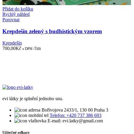
Přidat do košíku
Rychlý náhled
Porovnat
Krepdešín zelený s budhistickým vzorem
Krepdešín
700,00
Kč
/1m
s DPH
evi látky je splnění jednoho snu.
Bořivojova 2433/1, 130 00 Praha 3
Telefon: +420 737 386 693
E-mail: evi.latky@gmail.com
Užitečné odkazy