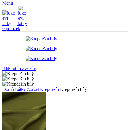
Menu
0
položek
Kliknutím zvětšíte
Domů
Látky
Žoržet
Krepdešín
Krepdešín bílý