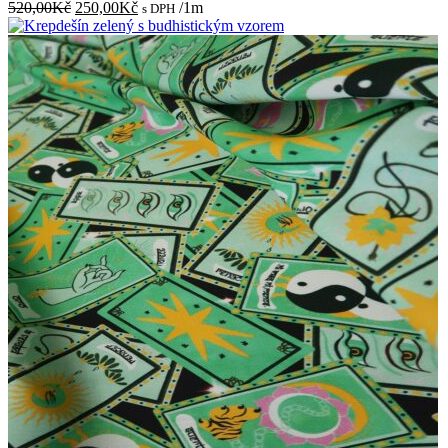
Původní
Aktuální
520,00
Kč
250,00
Kč
/1m
s DPH
cena
cena
byla:
je:
520,00Kč.
250,00Kč.