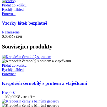
Přidat do košíku
Rychlý náhled
Porovnat
Vzorky látek bezplatně
Nezařazené
0,00
Kč
s DPH
Související produkty
Přidat do košíku
Rychlý náhled
Porovnat
Krepdešín černobílý s pruhem a vlaječkami
Krepdešín
1.080,00
Kč
/1m
s DPH