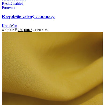
Rychlý náhled
Porovnat
Krepdešín zelený s ananasy
Krepdešín
Původní
Aktuální
490,00
Kč
250,00
Kč
/1m
s DPH
cena
cena
byla:
je:
490,00Kč.
250,00Kč.