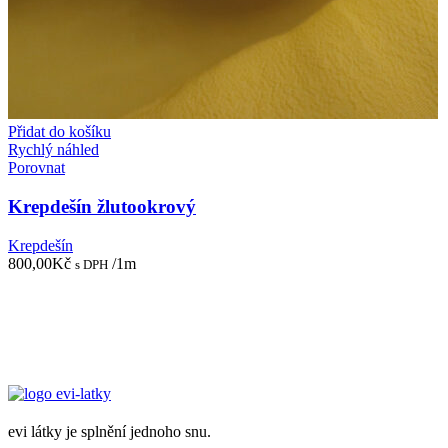
Přidat do košíku
Rychlý náhled
Porovnat
Krepdešín žlutookrový
Krepdešín
800,00
Kč
/1m
s DPH
evi látky je splnění jednoho snu.