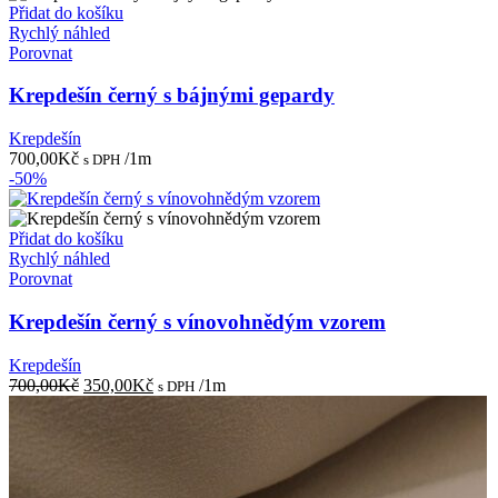
Přidat do košíku
Rychlý náhled
Porovnat
Krepdešín černý s bájnými gepardy
Krepdešín
700,00
Kč
/1m
s DPH
-50%
Přidat do košíku
Rychlý náhled
Porovnat
Krepdešín černý s vínovohnědým vzorem
Krepdešín
Původní
Aktuální
700,00
Kč
350,00
Kč
/1m
s DPH
cena
cena
byla:
je:
700,00Kč.
350,00Kč.