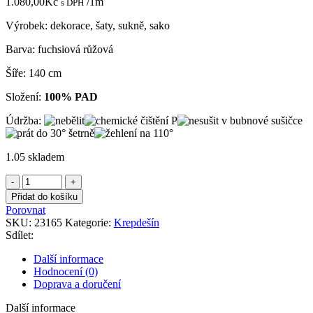
1.080,00
Kč
/1m
s DPH
Výrobek: dekorace, šaty, sukně, sako
Barva: fuchsiová růžová
Šíře: 140 cm
Složení:
100% PAD
Údržba:
1.05 skladem
Krepdešín
růžový
Přidat do košíku
double
Porovnat
alá
SKU:
23165
Kategorie:
Krepdešín
neopren
Sdílet:
množství
Další informace
Hodnocení (0)
Doprava a doručení
Další informace