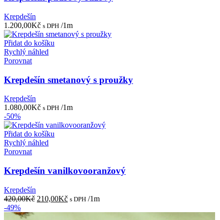
Krepdešín
1.200,00
Kč
/1m
s DPH
Přidat do košíku
Rychlý náhled
Porovnat
Krepdešín smetanový s proužky
Krepdešín
1.080,00
Kč
/1m
s DPH
-50%
Přidat do košíku
Rychlý náhled
Porovnat
Krepdešín vanilkovooranžový
Krepdešín
Původní
Aktuální
420,00
Kč
210,00
Kč
/1m
s DPH
cena
cena
-49%
byla:
je: