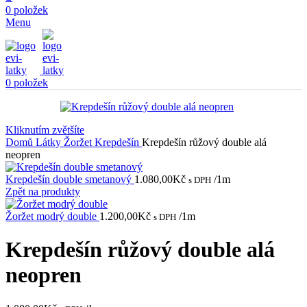
0
položek
Menu
0
položek
Kliknutím zvětšíte
Domů
Látky
Žoržet
Krepdešín
Krepdešín růžový double alá
neopren
Krepdešín double smetanový
1.080,00
Kč
/1m
s DPH
Zpět na produkty
Žoržet modrý double
1.200,00
Kč
/1m
s DPH
Krepdešín růžový double alá
neopren