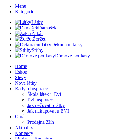
Menu
Kategorie
Látky
Damašek
Žakár
Žoržet
Dekorační látky
Střihy
Dárkové poukazy
Home
Eshop
Slevy
Nové látky
Rady a Inspirace
Škola látek u Evi
Evi inspirace
Jak pečovat o látky
Jak nakupovat u EVI
O nás
Prodejna Zlín
Aktuality
Kontakty
Přihlásit / Registrovat