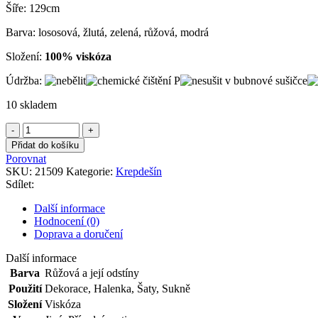
Šíře: 129cm
Barva: lososová, žlutá, zelená, růžová, modrá
Složení:
100% viskóza
Údržba:
10 skladem
Krepdešín
růžový
Přidat do košíku
s
Porovnat
hawajským
SKU:
21509
Kategorie:
Krepdešín
vzorem
Sdílet:
množství
Další informace
Hodnocení (0)
Doprava a doručení
Další informace
Barva
Růžová a její odstíny
Použití
Dekorace
,
Halenka
,
Šaty
,
Sukně
Složení
Viskóza