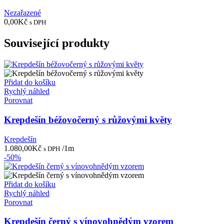
Nezařazené
0,00
Kč
s DPH
Související produkty
Přidat do košíku
Rychlý náhled
Porovnat
Krepdešín béžovočerný s růžovými květy
Krepdešín
1.080,00
Kč
/1m
s DPH
-50%
Přidat do košíku
Rychlý náhled
Porovnat
Krepdešín černý s vínovohnědým vzorem