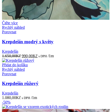
Čtěte více
Rychlý náhled
Porovnat
Krepdešín modrý s květy
Krepdešín
Původní
Aktuální
1.650,00
Kč
990,00
Kč
/1m
s DPH
cena
cena
byla:
je:
Přidat do košíku
1.650,00Kč.
990,00Kč.
Rychlý náhled
Porovnat
Krepdešín růžový
Krepdešín
1.080,00
Kč
/1m
s DPH
-50%