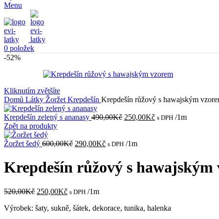
Menu
0
položek
-52%
Kliknutím zvětšíte
Domů
Látky
Žoržet
Krepdešín
Krepdešín růžový s hawajským vzor
Původní
Aktuální
Krepdešín zelený s ananasy
490,00
Kč
250,00
Kč
/1m
s DPH
cena
cena
Zpět na produkty
byla:
je:
Původní
Aktuální
490,00Kč.
250,00Kč.
Žoržet šedý
600,00
Kč
290,00
Kč
/1m
s DPH
cena
cena
byla:
je:
Krepdešín růžový s hawajským
600,00Kč.
290,00Kč.
Původní
Aktuální
520,00
Kč
250,00
Kč
/1m
s DPH
cena
cena
Výrobek: šaty, sukně, šátek, dekorace, tunika, halenka
byla:
je:
520,00Kč.
250,00Kč.