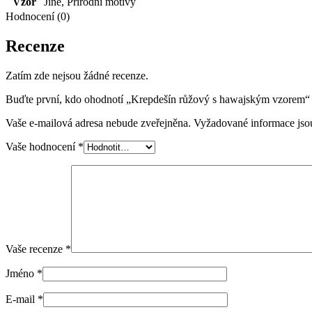
Vzor
Jiné
,
Přírodní motivy
Hodnocení (0)
Recenze
Zatím zde nejsou žádné recenze.
Buďte první, kdo ohodnotí „Krepdešín růžový s hawajským vzorem“
Vaše e-mailová adresa nebude zveřejněna.
Vyžadované informace js
Vaše hodnocení
*
Vaše recenze
*
Jméno
*
E-mail
*