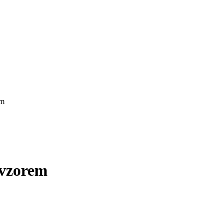
em
 vzorem