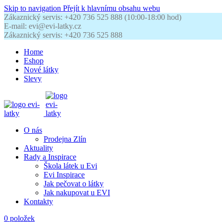
Skip to navigation
Přejít k hlavnímu obsahu webu
Zákaznický servis: +420 736 525 888 (10:00-18:00 hod)
E-mail: evi@evi-latky.cz
Zákaznický servis: +420 736 525 888
Home
Eshop
Nové látky
Slevy
O nás
Prodejna Zlín
Aktuality
Rady a Inspirace
Škola látek u Evi
Evi Inspirace
Jak pečovat o látky
Jak nakupovat u EVI
Kontakty
0
položek