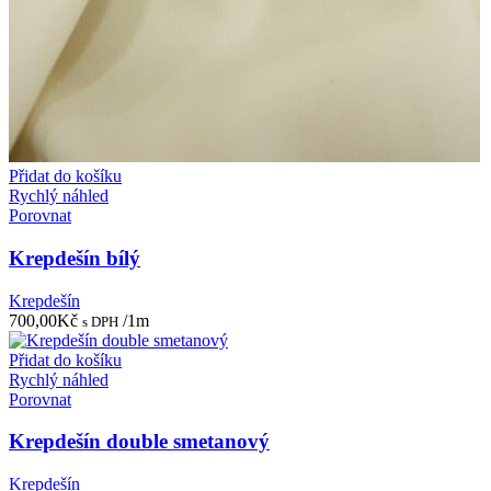
Přidat do košíku
Rychlý náhled
Porovnat
Krepdešín bílý
Krepdešín
700,00
Kč
/1m
s DPH
Přidat do košíku
Rychlý náhled
Porovnat
Krepdešín double smetanový
Krepdešín