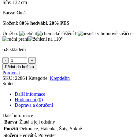
Šíře: 132 cm
Barva: žlutá
Složení:
80% hedvábí, 20% PES
Údržba:
6.8 skladem
Krepdešín
žlutookrový
Přidat do košíku
množství
Porovnat
SKU:
22864
Kategorie:
Krepdešín
Sdílet:
Další informace
Hodnocení (0)
Doprava a doručení
Další informace
Barva
Žlutá a její odstíny
Použití
Dekorace
,
Halenka
,
Šaty
,
Sukně
Složení
Hedvábí
,
Polyester