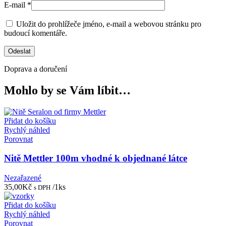
E-mail
*
Uložit do prohlížeče jméno, e-mail a webovou stránku pro
budoucí komentáře.
Doprava a doručení
Mohlo by se Vám líbit…
Přidat do košíku
Rychlý náhled
Porovnat
Nitě Mettler 100m vhodné k objednané látce
Nezařazené
35,00
Kč
/1ks
s DPH
Přidat do košíku
Rychlý náhled
Porovnat