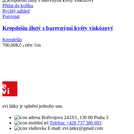
Přidat do košíku
Rychlý náhled
Porovnat
Krepdešín žlutý s barevnými květy viskózový
Krepdešín
700,00
Kč
/1m
s DPH
evi látky je splnění jednoho snu.
Bořivojova 2433/1, 130 00 Praha 3
Telefon: +420 737 386 693
E-mail: evi.latky@gmail.com