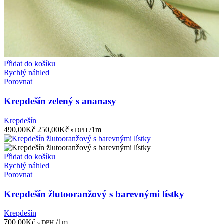
Přidat do košíku
Rychlý náhled
Porovnat
Krepdešín zelený s ananasy
Krepdešín
Původní
Aktuální
490,00
Kč
250,00
Kč
/1m
s DPH
cena
cena
byla:
je:
490,00Kč.
250,00Kč.
Přidat do košíku
Rychlý náhled
Porovnat
Krepdešín žlutooranžový s barevnými lístky
Krepdešín
700,00
Kč
/1m
s DPH