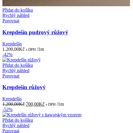
Přidat do košíku
Rychlý náhled
Porovnat
Krepdešín pudrový růžový
Krepdešín
1.200,00
Kč
/1m
s DPH
-42%
Přidat do košíku
Rychlý náhled
Porovnat
Krepdešín růžový
Krepdešín
Původní
Aktuální
1.200,00
Kč
700,00
Kč
/1m
s DPH
cena
cena
-52%
byla:
je:
1.200,00Kč.
700,00Kč.
Přidat do košíku
Rychlý náhled
Porovnat