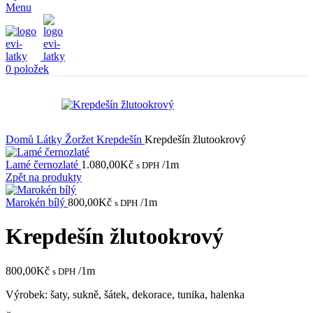
Menu
0
položek
Domů
Látky
Žoržet
Krepdešín
Krepdešín žlutookrový
Lamé černozlaté
1.080,00
Kč
/1m
s DPH
Zpět na produkty
Marokén bílý
800,00
Kč
/1m
s DPH
Krepdešín žlutookrový
800,00
Kč
/1m
s DPH
Výrobek: šaty, sukně, šátek, dekorace, tunika, halenka