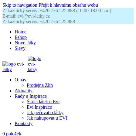
Skip to navigation
Přejít k hlavnímu obsahu webu
Zákaznický servis: +420 736 525 888 (10:00-18:00 hod)
E-mail: evi@evi-latky.cz
Zákaznický servis: +420 736 525 888
Home
Eshop
Nové látky
Slevy
O nás
Prodejna Zlín
Aktuality
Rady a Inspirace
Škola látek u Evi
Evi Inspirace
Jak pečovat o látky
Jak nakupovat u EVI
Kontakty
0
položek