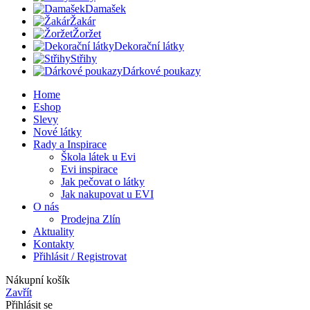
Damašek
Žakár
Žoržet
Dekorační látky
Střihy
Dárkové poukazy
Home
Eshop
Slevy
Nové látky
Rady a Inspirace
Škola látek u Evi
Evi inspirace
Jak pečovat o látky
Jak nakupovat u EVI
O nás
Prodejna Zlín
Aktuality
Kontakty
Přihlásit / Registrovat
Nákupní košík
Zavřít
Přihlásit se