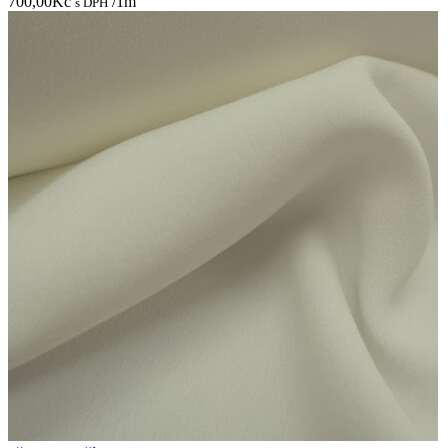
700,00
Kč
/1m
s DPH