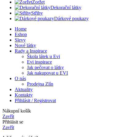
Žoržet
Dekorační látky
Střihy
Dárkové poukazy
Home
Eshop
Slevy
Nové látky
Rady a Inspirace
Škola látek u Evi
Evi inspirace
Jak pečovat o látky
Jak nakupovat u EVI
O nás
Prodejna Zlín
Aktuality
Kontakty
Přihlásit / Registrovat
Nákupní košík
Zavřít
Přihlásit se
Zavřít