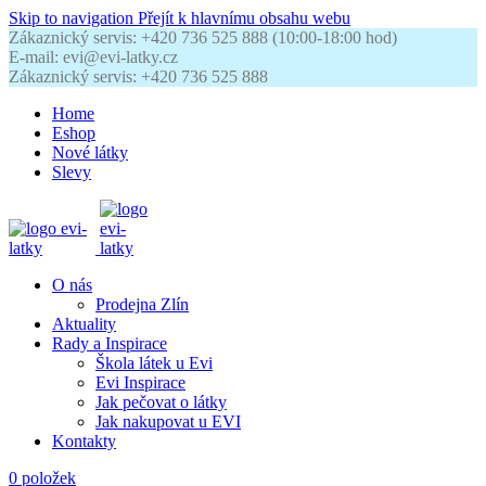
Skip to navigation
Přejít k hlavnímu obsahu webu
Zákaznický servis: +420 736 525 888 (10:00-18:00 hod)
E-mail: evi@evi-latky.cz
Zákaznický servis: +420 736 525 888
Home
Eshop
Nové látky
Slevy
O nás
Prodejna Zlín
Aktuality
Rady a Inspirace
Škola látek u Evi
Evi Inspirace
Jak pečovat o látky
Jak nakupovat u EVI
Kontakty
0
položek