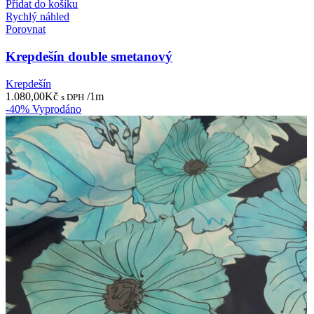
Přidat do košíku
Rychlý náhled
Porovnat
Krepdešín double smetanový
Krepdešín
1.080,00
Kč
/1m
s DPH
-40%
Vyprodáno