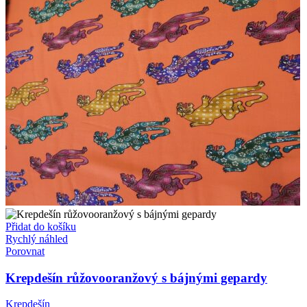
Přidat do košíku
Rychlý náhled
Porovnat
Krepdešín růžovooranžový s bájnými gepardy
Krepdešín