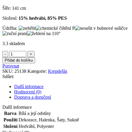
Šíře: 141 cm
Složení:
15% hedvábí, 85% PES
Údržba:
3.3 skladem
Krepdešín
bílý
Přidat do košíku
množství
Porovnat
SKU:
25138
Kategorie:
Krepdešín
Sdílet:
Další informace
Hodnocení (0)
Doprava a doručení
Další informace
Barva
Bílá a její odstíny
Použití
Dekorace
,
Halenka
,
Šaty
,
Sukně
Složení
Hedvábí
,
Polyester