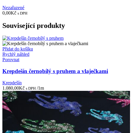
Nezařazené
0,00
Kč
s DPH
Související produkty
Přidat do košíku
Rychlý náhled
Porovnat
Krepdešín černobílý s pruhem a vlaječkami
Krepdešín
1.080,00
Kč
/1m
s DPH