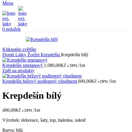
Menu
0
položek
Kliknutím zvětšíte
Domů
Látky
Žoržet
Krepdešín
Krepdešín bílý
Krepdešín smetanový
1.080,00
Kč
/1m
s DPH
Zpět na produkty
Krepdešín béžový podlepený vliselinem
600,00
Kč
/1m
s DPH
Krepdešín bílý
490,00
Kč
/1m
s DPH
Výrobek: dekorace, šaty, top, halenka, sukně
Barva: bílá