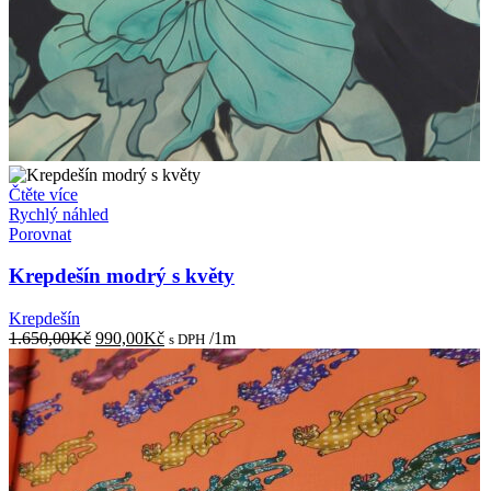
Čtěte více
Rychlý náhled
Porovnat
Krepdešín modrý s květy
Krepdešín
Původní
Aktuální
1.650,00
Kč
990,00
Kč
/1m
s DPH
cena
cena
byla:
je:
1.650,00Kč.
990,00Kč.