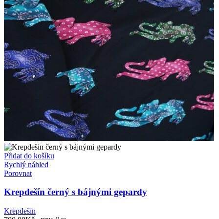
Přidat do košíku
Rychlý náhled
Porovnat
Krepdešín černý s bájnými gepardy
Krepdešín