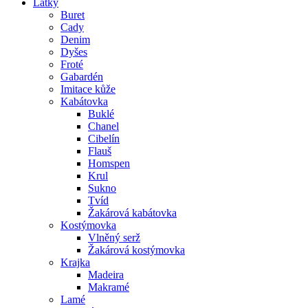
Látky
Buret
Cady
Denim
Dyšes
Froté
Gabardén
Imitace kůže
Kabátovka
Buklé
Chanel
Cibelín
Flauš
Homspen
Krul
Sukno
Tvíd
Žakárová kabátovka
Kostýmovka
Vlněný serž
Žakárová kostýmovka
Krajka
Madeira
Makramé
Lamé