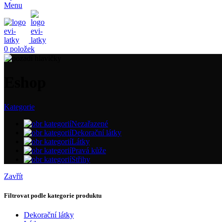
Menu
0
položek
Eshop
Kategorie
Nezařazené
Dekorační látky
Látky
Pravá kůže
Střihy
Zavřít
Filtrovat podle kategorie produktu
Dekorační látky