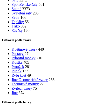
Šaty
3272
Společenské šaty
561
Sukně
3373
Svatební šaty
203
Svetr
106
Tepláky
55
Triko
382
Závěsy
120
Filtrovat podle vzoru
Květinové vzory
440
Postavy
27
Přírodní motivy
210
Kostka
405
Proužek
281
Puntík
133
Rybí kost
49
Jiné Geometrické vzory
266
Technické motivy
27
Zvířecí vzory
75
Jiné
374
Filtrovat podle barvy