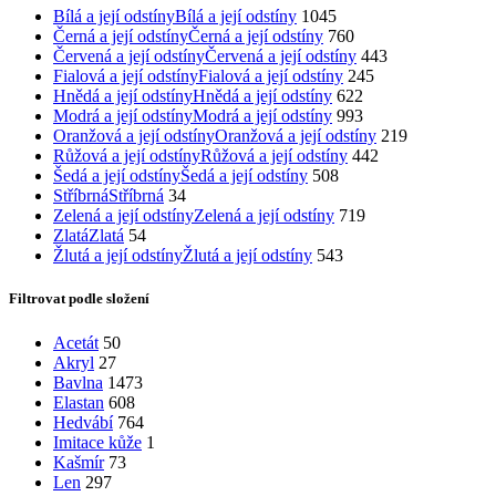
Bílá a její odstíny
Bílá a její odstíny
1045
Černá a její odstíny
Černá a její odstíny
760
Červená a její odstíny
Červená a její odstíny
443
Fialová a její odstíny
Fialová a její odstíny
245
Hnědá a její odstíny
Hnědá a její odstíny
622
Modrá a její odstíny
Modrá a její odstíny
993
Oranžová a její odstíny
Oranžová a její odstíny
219
Růžová a její odstíny
Růžová a její odstíny
442
Šedá a její odstíny
Šedá a její odstíny
508
Stříbrná
Stříbrná
34
Zelená a její odstíny
Zelená a její odstíny
719
Zlatá
Zlatá
54
Žlutá a její odstíny
Žlutá a její odstíny
543
Filtrovat podle složení
Acetát
50
Akryl
27
Bavlna
1473
Elastan
608
Hedvábí
764
Imitace kůže
1
Kašmír
73
Len
297