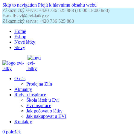
Skip to navigation
Přejít k hlavnímu obsahu webu
Zákaznický servis: +420 736 525 888 (10:00-18:00 hod)
E-mail: evi@evi-latky.cz
Zákaznický servis: +420 736 525 888
Home
Eshop
Nové látky
Slevy
O nás
Prodejna Zlín
Aktuality
Rady a Inspirace
Škola látek u Evi
Evi Inspirace
Jak pečovat o látky
Jak nakupovat u EVI
Kontakty
0
položek