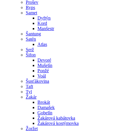
Prošev
Ryps
Samet
Dyftýn
Kord
Manšestr
Šantung
Satén
Atlas
Serž
Šifon
Devoré
Mušelín
Ponžé
Voál
Šusťákovina
Taft
Tyl
Žakár
Brokát
Damašek
Gobelín
Žakárová kabátovka
Žakárová kostýmovka
Žoržet