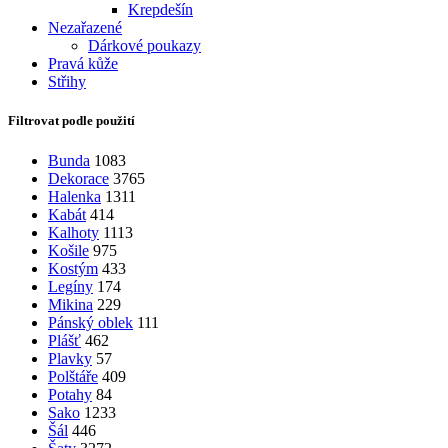
Krepdešín
Nezařazené
Dárkové poukazy
Pravá kůže
Střihy
Filtrovat podle použití
Bunda
1083
Dekorace
3765
Halenka
1311
Kabát
414
Kalhoty
1113
Košile
975
Kostým
433
Legíny
174
Mikina
229
Pánský oblek
111
Plášť
462
Plavky
57
Polštáře
409
Potahy
84
Sako
1233
Šál
446