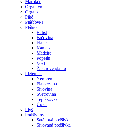
Marokén
Organtýn
Organza
Piké
Plášťovka
Plátno
Batist
Fáčovina
Flanel
Kanvas
Madeira
Popelín
Voál
Žakárové plátno
Pletenina
Neopren
Plavkovina
Síťovina
Svetrovina
Teplákovka
Úplet
Plyš
Podšívkovina
Saténová podšívka
Síťovaná podšívka