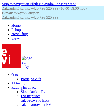
Skip to navigation
Přejít k hlavnímu obsahu webu
Zákaznický servis: +420 736 525 888 (10:00-18:00 hod)
E-mail: evi@evi-latky.cz
Zákaznický servis: +420 736 525 888
Home
Eshop
Nové látky
Slevy
O nás
Prodejna Zlín
Aktuality
Rady a Inspirace
Škola látek u Evi
Evi Inspirace
Jak pečovat o látky
Jak nakupovat u EVI