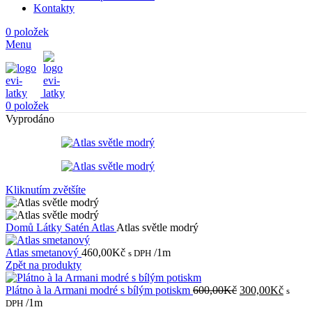
Kontakty
0
položek
Menu
0
položek
Vyprodáno
Kliknutím zvětšíte
Domů
Látky
Satén
Atlas
Atlas světle modrý
Atlas smetanový
460,00
Kč
/1m
s DPH
Zpět na produkty
Původní
Aktuál
Plátno à la Armani modré s bílým potiskm
600,00
Kč
300,00
Kč
s
cena
cena
/1m
DPH