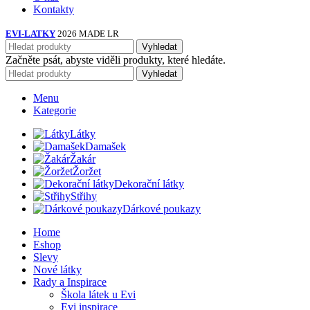
Kontakty
EVI-LATKY
2026 MADE LR
Vyhledat
Začněte psát, abyste viděli produkty, které hledáte.
Vyhledat
Menu
Kategorie
Látky
Damašek
Žakár
Žoržet
Dekorační látky
Střihy
Dárkové poukazy
Home
Eshop
Slevy
Nové látky
Rady a Inspirace
Škola látek u Evi
Evi inspirace