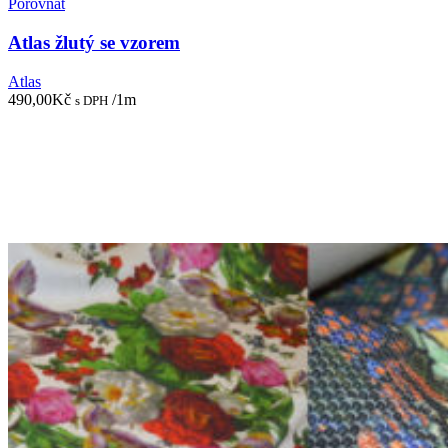
Porovnat
Atlas žlutý se vzorem
Atlas
490,00
Kč
/1m
s DPH