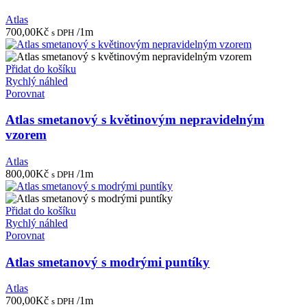
Atlas
700,00
Kč
/1m
s DPH
Přidat do košíku
Rychlý náhled
Porovnat
Atlas smetanový s květinovým nepravidelným
vzorem
Atlas
800,00
Kč
/1m
s DPH
Přidat do košíku
Rychlý náhled
Porovnat
Atlas smetanový s modrými puntíky
Atlas
700,00
Kč
/1m
s DPH