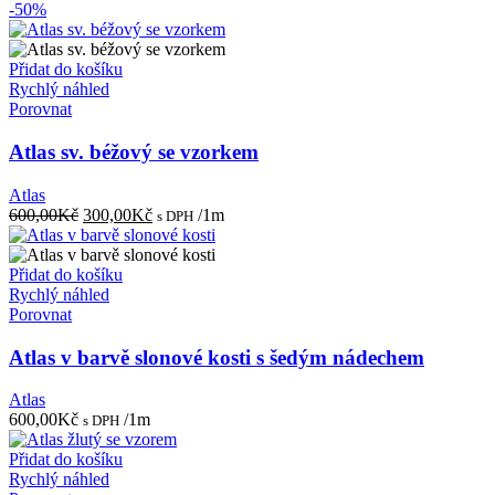
-50%
Přidat do košíku
Rychlý náhled
Porovnat
Atlas sv. béžový se vzorkem
Atlas
Původní
Aktuální
600,00
Kč
300,00
Kč
/1m
s DPH
cena
cena
byla:
je:
600,00Kč.
300,00Kč.
Přidat do košíku
Rychlý náhled
Porovnat
Atlas v barvě slonové kosti s šedým nádechem
Atlas
600,00
Kč
/1m
s DPH
Přidat do košíku
Rychlý náhled