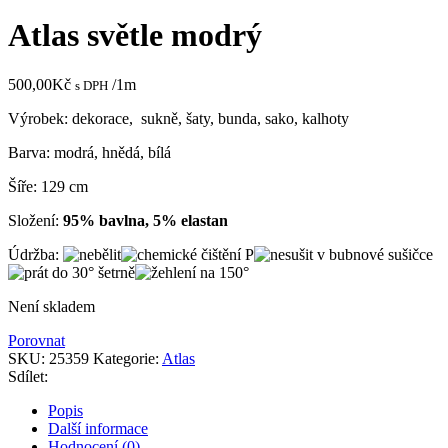
byla:
je:
600,00Kč.
300,0
Atlas světle modrý
500,00
Kč
/1m
s DPH
Výrobek: dekorace, sukně, šaty, bunda, sako, kalhoty
Barva: modrá, hnědá, bílá
Šíře: 129 cm
Složení:
95% bavlna, 5% elastan
Údržba:
Není skladem
Porovnat
SKU:
25359
Kategorie:
Atlas
Sdílet:
Popis
Další informace
Hodnocení (0)