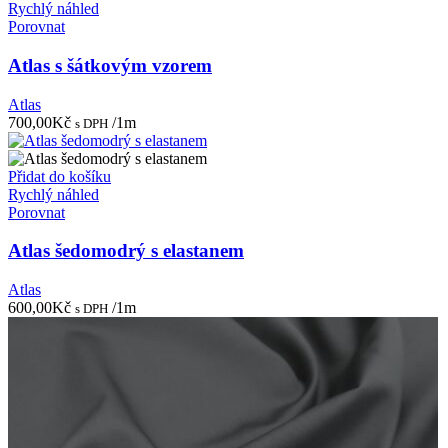
Rychlý náhled
Porovnat
Atlas s šátkovým vzorem
Atlas
700,00
Kč
/1m
s DPH
Přidat do košíku
Rychlý náhled
Porovnat
Atlas šedomodrý s elastanem
Atlas
600,00
Kč
/1m
s DPH