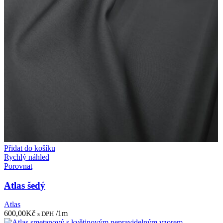
Přidat do košíku
Rychlý náhled
Porovnat
Atlas šedý
Atlas
600,00
Kč
/1m
s DPH