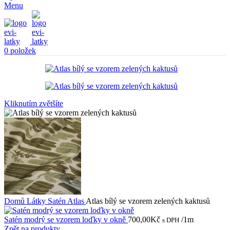
Menu
0
položek
Kliknutím zvětšíte
Domů
Látky
Satén
Atlas
Atlas bílý se vzorem zelených kaktusů
Satén modrý se vzorem loďky v okně
700,00
Kč
/1m
s DPH
Zpět na produkty