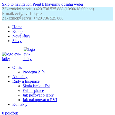
Skip to navigation
Přejít k hlavnímu obsahu webu
Zákaznický servis: +420 736 525 888 (10:00-18:00 hod)
E-mail: evi@evi-latky.cz
Zákaznický servis: +420 736 525 888
Home
Eshop
Nové látky
Slevy
O nás
Prodejna Zlín
Aktuality
Rady a Inspirace
Škola látek u Evi
Evi Inspirace
Jak pečovat o látky
Jak nakupovat u EVI
Kontakty
0
položek