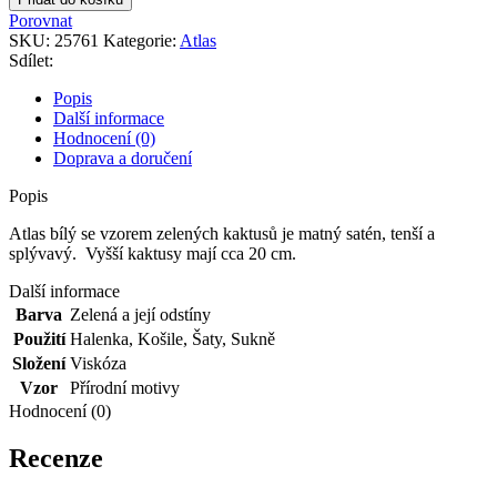
se
Porovnat
vzorem
SKU:
25761
Kategorie:
Atlas
zelených
Sdílet:
kaktusů
množství
Popis
Další informace
Hodnocení (0)
Doprava a doručení
Popis
Atlas bílý se vzorem zelených kaktusů je matný satén, tenší a
splývavý. Vyšší kaktusy mají cca 20 cm.
Další informace
Barva
Zelená a její odstíny
Použití
Halenka
,
Košile
,
Šaty
,
Sukně
Složení
Viskóza
Vzor
Přírodní motivy
Hodnocení (0)
Recenze