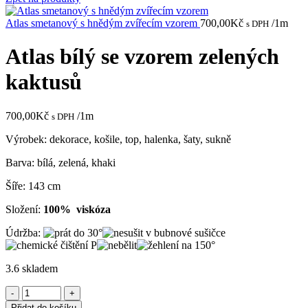
Atlas smetanový s hnědým zvířecím vzorem
700,00
Kč
/1m
s DPH
Atlas bílý se vzorem zelených
kaktusů
700,00
Kč
/1m
s DPH
Výrobek: dekorace, košile, top, halenka, šaty, sukně
Barva: bílá, zelená, khaki
Šíře: 143 cm
Složení:
100% viskóza
Údržba:
3.6 skladem
Atlas
bílý
Přidat do košíku