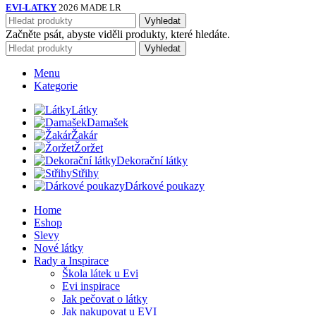
EVI-LATKY
2026 MADE LR
Vyhledat
Začněte psát, abyste viděli produkty, které hledáte.
Vyhledat
Menu
Kategorie
Látky
Damašek
Žakár
Žoržet
Dekorační látky
Střihy
Dárkové poukazy
Home
Eshop
Slevy
Nové látky
Rady a Inspirace
Škola látek u Evi
Evi inspirace
Jak pečovat o látky
Jak nakupovat u EVI