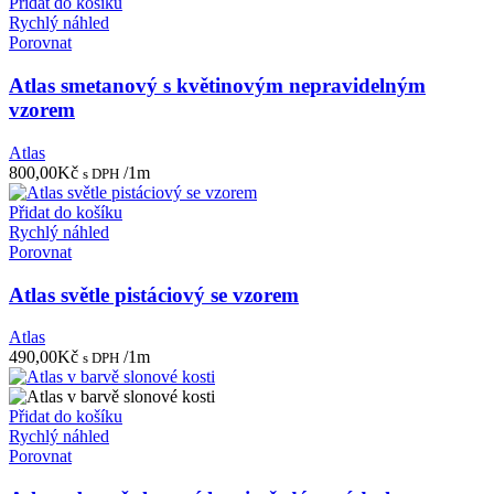
Přidat do košíku
Rychlý náhled
Porovnat
Atlas smetanový s květinovým nepravidelným
vzorem
Atlas
800,00
Kč
/1m
s DPH
Přidat do košíku
Rychlý náhled
Porovnat
Atlas světle pistáciový se vzorem
Atlas
490,00
Kč
/1m
s DPH
Přidat do košíku
Rychlý náhled
Porovnat