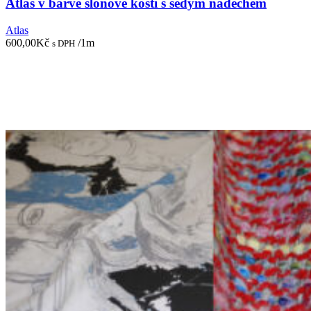
Atlas v barvě slonové kosti s šedým nádechem
Atlas
600,00
Kč
/1m
s DPH