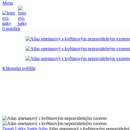
Menu
0
položek
Kliknutím zvětšíte
Domů
Látky
Satén
Atlas
Atlas smetanový s květinovým nepravideln