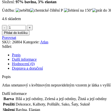
Složení:
97% bavlna, 3% elastan
Údržba:
4.6 skladem
Atlas
smetanový
Přidat do košíku
s
Porovnat
květinovým
SKU:
26804
Kategorie:
Atlas
nepravidelným
Sdílet:
vzorem
množství
Popis
Další informace
Hodnocení (0)
Doprava a doručení
Popis
Atlas smetanový s květinovým nepravidelným vzorem je látka s vyšší 
Další informace
Barva
Bílá a její odstíny
,
Zelená a její odstíny
,
Žlutá a její odstíny
Použití
Dekorace
,
Kalhoty
,
Polštáře
,
Sako
,
Šaty
,
Sukně
Složení
Bavlna
,
Elastan