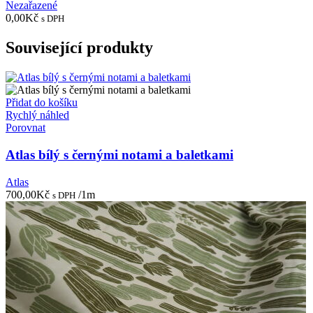
Nezařazené
0,00
Kč
s DPH
Související produkty
Přidat do košíku
Rychlý náhled
Porovnat
Atlas bílý s černými notami a baletkami
Atlas
700,00
Kč
/1m
s DPH