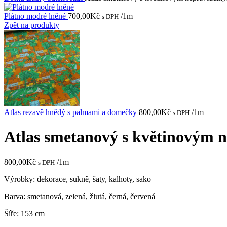
Plátno modré lněné
700,00
Kč
/1m
s DPH
Zpět na produkty
Atlas rezavě hnědý s palmami a domečky
800,00
Kč
/1m
s DPH
Atlas smetanový s květinovým 
800,00
Kč
/1m
s DPH
Výrobky: dekorace, sukně, šaty, kalhoty, sako
Barva: smetanová, zelená, žlutá, černá, červená
Šíře: 153 cm