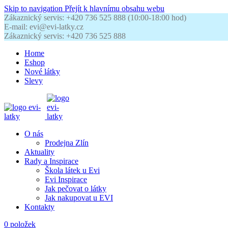
Skip to navigation
Přejít k hlavnímu obsahu webu
Zákaznický servis: +420 736 525 888 (10:00-18:00 hod)
E-mail: evi@evi-latky.cz
Zákaznický servis: +420 736 525 888
Home
Eshop
Nové látky
Slevy
O nás
Prodejna Zlín
Aktuality
Rady a Inspirace
Škola látek u Evi
Evi Inspirace
Jak pečovat o látky
Jak nakupovat u EVI
Kontakty
0
položek