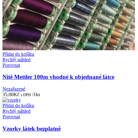
Přidat do košíku
Rychlý náhled
Porovnat
Nitě Mettler 100m vhodné k objednané látce
Nezařazené
35,00
Kč
/1ks
s DPH
Přidat do košíku
Rychlý náhled
Porovnat
Vzorky látek bezplatně