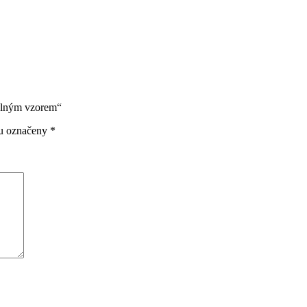
delným vzorem“
ou označeny
*