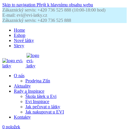
Skip to navigation
Přejít k hlavnímu obsahu webu
Zákaznický servis: +420 736 525 888 (10:00-18:00 hod)
E-mail: evi@evi-latky.cz
Zákaznický servis: +420 736 525 888
Home
Eshop
Nové látky
Slevy
O nás
Prodejna Zlín
Aktuality
Rady a Inspirace
Škola látek u Evi
Evi Inspirace
Jak pečovat o látky
Jak nakupovat u EVI
Kontakty
0
položek