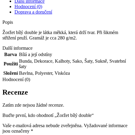
Další informace
Hodnocení (0)
Doprava a doručení
Popis
Žoržet bílý double je látka měkká, která drží tvar. Při šikmém
střižení pruží. Gramáž je cca 280 g/m2.
Další informace
Barva
Bílá a její odstíny
Bunda
,
Dekorace
,
Kalhoty
,
Sako
,
Šaty
,
Sukně
,
Svatební
Použití
šaty
Složení
Bavlna
,
Polyester
,
Viskóza
Hodnocení (0)
Recenze
Zatím zde nejsou žádné recenze.
Buďte první, kdo ohodnotí „Žoržet bílý double“
Vaše e-mailová adresa nebude zveřejněna.
Vyžadované informace
jsou označeny
*