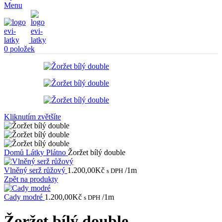
Menu
0
položek
Kliknutím zvětšíte
Domů
Látky
Plátno
Žoržet bílý double
Vlněný serž růžový
1.200,00
Kč
/1m
s DPH
Zpět na produkty
Cady modré
1.200,00
Kč
/1m
s DPH
Žoržet bílý double