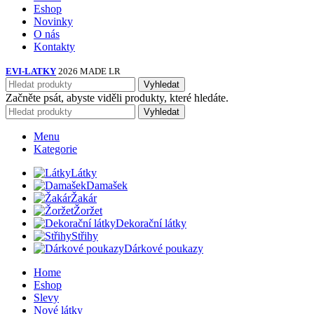
Eshop
Novinky
O nás
Kontakty
EVI-LATKY
2026 MADE LR
Vyhledat
Začněte psát, abyste viděli produkty, které hledáte.
Vyhledat
Menu
Kategorie
Látky
Damašek
Žakár
Žoržet
Dekorační látky
Střihy
Dárkové poukazy
Home
Eshop
Slevy
Nové látky