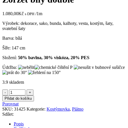
1.080,00
Kč
/1m
s DPH
Výrobek: dekorace, sako, bunda, kalhoty, vesta, kostým, šaty,
svatební šaty
Barva: bílá
Šíře: 147 cm
Složení:
50% bavlna, 30% viskóza, 20% PES
Údržba:
3.9 skladem
Žoržet
bílý
Přidat do košíku
double
Porovnat
množství
SKU:
31425
Kategorie:
Kostýmovka
,
Plátno
Sdílet:
Popis