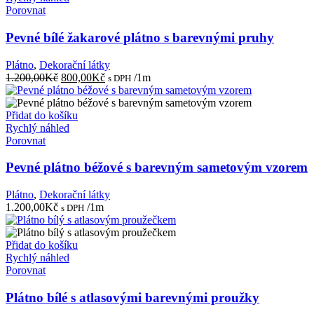
Porovnat
Pevné bílé žakarové plátno s barevnými pruhy
Plátno
,
Dekorační látky
Původní
Aktuální
1.200,00
Kč
800,00
Kč
/1m
s DPH
cena
cena
byla:
je:
1.200,00Kč.
800,00Kč.
Přidat do košíku
Rychlý náhled
Porovnat
Pevné plátno béžové s barevným sametovým vzorem
Plátno
,
Dekorační látky
1.200,00
Kč
/1m
s DPH
Přidat do košíku
Rychlý náhled
Porovnat
Plátno bílé s atlasovými barevnými proužky