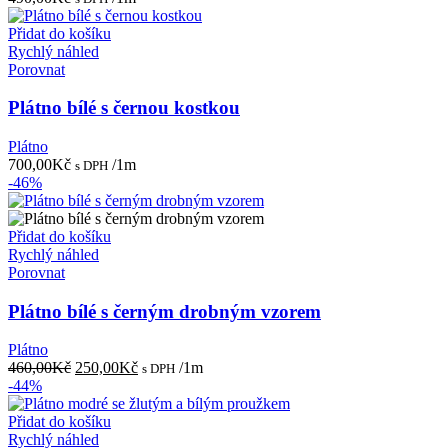
Přidat do košíku
Rychlý náhled
Porovnat
Plátno bílé s černou kostkou
Plátno
700,00
Kč
/1m
s DPH
-46%
Přidat do košíku
Rychlý náhled
Porovnat
Plátno bílé s černým drobným vzorem
Plátno
Původní
Aktuální
460,00
Kč
250,00
Kč
/1m
s DPH
cena
cena
-44%
byla:
je:
460,00Kč.
250,00Kč.
Přidat do košíku
Rychlý náhled