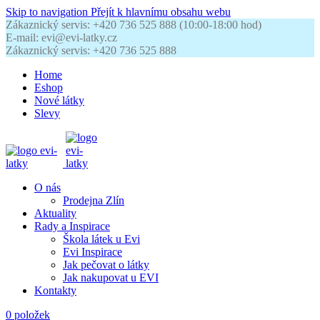
Skip to navigation
Přejít k hlavnímu obsahu webu
Zákaznický servis: +420 736 525 888 (10:00-18:00 hod)
E-mail: evi@evi-latky.cz
Zákaznický servis: +420 736 525 888
Home
Eshop
Nové látky
Slevy
O nás
Prodejna Zlín
Aktuality
Rady a Inspirace
Škola látek u Evi
Evi Inspirace
Jak pečovat o látky
Jak nakupovat u EVI
Kontakty
0
položek