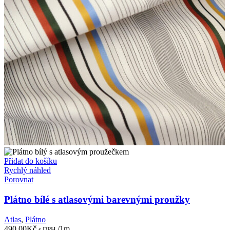
Přidat do košíku
Rychlý náhled
Porovnat
Plátno bílé s atlasovými barevnými proužky
Atlas
,
Plátno
490,00
Kč
/1m
s DPH