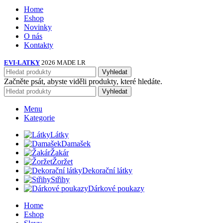
Home
Eshop
Novinky
O nás
Kontakty
EVI-LATKY
2026 MADE LR
Vyhledat
Začněte psát, abyste viděli produkty, které hledáte.
Vyhledat
Menu
Kategorie
Látky
Damašek
Žakár
Žoržet
Dekorační látky
Střihy
Dárkové poukazy
Home
Eshop