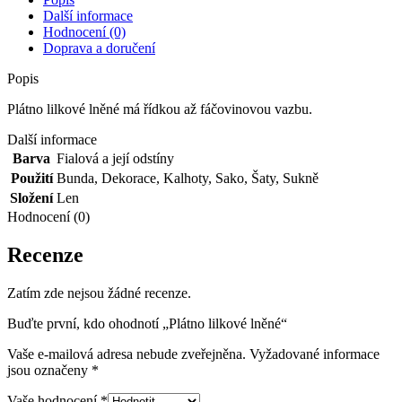
Další informace
Hodnocení (0)
Doprava a doručení
Popis
Plátno lilkové lněné má řídkou až fáčovinovou vazbu.
Další informace
Barva
Fialová a její odstíny
Použití
Bunda
,
Dekorace
,
Kalhoty
,
Sako
,
Šaty
,
Sukně
Složení
Len
Hodnocení (0)
Recenze
Zatím zde nejsou žádné recenze.
Buďte první, kdo ohodnotí „Plátno lilkové lněné“
Vaše e-mailová adresa nebude zveřejněna.
Vyžadované informace
jsou označeny
*
Vaše hodnocení
*