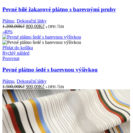
Pevné bílé žakarové plátno s barevnými pruhy
Plátno
,
Dekorační látky
Původní
Aktuální
1.200,00
Kč
800,00
Kč
/1m
s DPH
cena
cena
-40%
byla:
je:
1.200,00Kč.
800,00Kč.
Přidat do košíku
Rychlý náhled
Porovnat
Pevné plátno šedé s barevnou výšivkou
Plátno
,
Dekorační látky
Původní
Aktuální
1.500,00
Kč
900,00
Kč
/1m
s DPH
cena
cena
byla:
je:
1.500,00Kč.
900,00Kč.