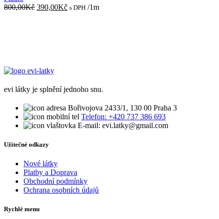
Původní
Aktuální
800,00
Kč
390,00
Kč
/1m
s DPH
cena
cena
byla:
je:
800,00Kč.
390,00Kč.
evi látky je splnění jednoho snu.
Bořivojova 2433/1, 130 00 Praha 3
Telefon: +420 737 386 693
E-mail: evi.latky@gmail.com
Užitečné odkazy
Nové látky
Platby a Doprava
Obchodní podmínky
Ochrana osobních údajů
Rychlé menu