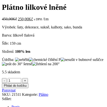
byla:
je:
Plátno lilkové lněné
450,00Kč.
250,00Kč.
Původní
Aktuální
450,00
Kč
250,00
Kč
/1m
s DPH
cena
cena
Výrobek: šaty, dekorace, sukně, kalhoty, sako, bunda
byla:
je:
450,00Kč.
250,00Kč.
Barva: lilkově fialová
Šíře: 159 cm
Složení:
100% len
Údržba:
5.5 skladem
Plátno
lilkové
Přidat do košíku
lněné
Porovnat
množství
SKU:
21511
Kategorie:
Plátno
Sdílet:
Popis