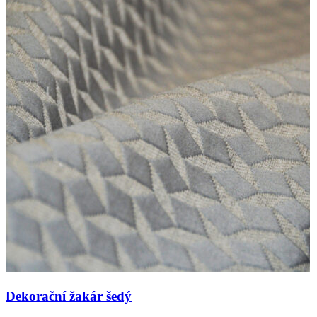
Dekorační žakár šedý