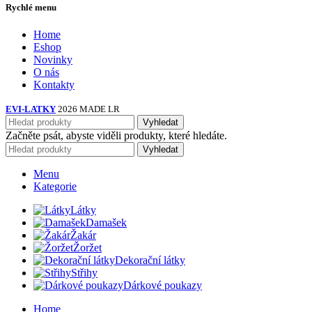
Rychlé menu
Home
Eshop
Novinky
O nás
Kontakty
EVI-LATKY
2026 MADE LR
Vyhledat
Začněte psát, abyste viděli produkty, které hledáte.
Vyhledat
Menu
Kategorie
Látky
Damašek
Žakár
Žoržet
Dekorační látky
Střihy
Dárkové poukazy
Home