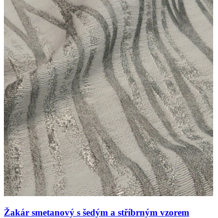
Žakár smetanový s šedým a stříbrným vzorem