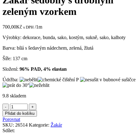
Žakár šedobílý s drobným
zeleným vzorkem
700,00
Kč
/1m
s DPH
Výrobky: dekorace, bunda, sako, kostým, sukně, sako, kalhoty
Barva: bílá s šedavým nádechem, zelená, žlutá
Šíře: 137 cm
Složení:
96% PAD, 4% elastan
Údržba:
9.8 skladem
Žakár
šedobílý
Přidat do košíku
s
Porovnat
drobným
SKU:
26514
Kategorie:
Žakár
zeleným
Sdílet:
vzorkem