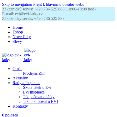
Skip to navigation
Přejít k hlavnímu obsahu webu
Zákaznický servis: +420 736 525 888 (10:00-18:00 hod)
E-mail: evi@evi-latky.cz
Zákaznický servis: +420 736 525 888
Home
Eshop
Nové látky
Slevy
O nás
Prodejna Zlín
Aktuality
Rady a Inspirace
Škola látek u Evi
Evi Inspirace
Jak pečovat o látky
Jak nakupovat u EVI
Kontakty
0
položek