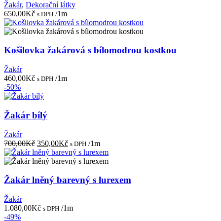
Žakár
,
Dekorační látky
650,00
Kč
/1m
s DPH
Košilovka žakárová s bílomodrou kostkou
Žakár
460,00
Kč
/1m
s DPH
-50%
Žakár bílý
Žakár
Původní
Aktuální
700,00
Kč
350,00
Kč
/1m
s DPH
cena
cena
byla:
je:
700,00Kč.
350,00Kč.
Žakár lněný barevný s lurexem
Žakár
1.080,00
Kč
/1m
s DPH
-49%