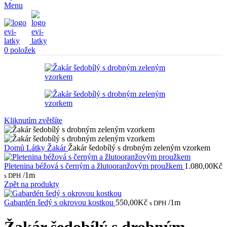
Menu
0
položek
Kliknutím zvětšíte
Domů
Látky
Žakár
Žakár šedobílý s drobným zeleným vzorkem
Pletenina béžová s černým a žlutooranžovým proužkem
1.080,00
Kč
/1m
s DPH
Zpět na produkty
Gabardén šedý s okrovou kostkou
550,00
Kč
/1m
s DPH