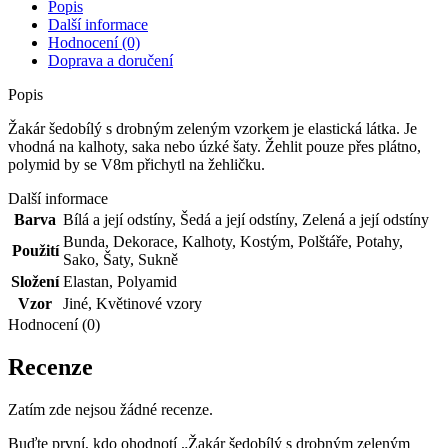
množství
Popis
Další informace
Hodnocení (0)
Doprava a doručení
Popis
Žakár šedobílý s drobným zeleným vzorkem je elastická látka. Je
vhodná na kalhoty, saka nebo úzké šaty. Žehlit pouze přes plátno,
polymid by se V8m přichytl na žehličku.
Další informace
Barva
Bílá a její odstíny
,
Šedá a její odstíny
,
Zelená a její odstíny
Bunda
,
Dekorace
,
Kalhoty
,
Kostým
,
Polštáře
,
Potahy
,
Použití
Sako
,
Šaty
,
Sukně
Složení
Elastan
,
Polyamid
Vzor
Jiné
,
Květinové vzory
Hodnocení (0)
Recenze
Zatím zde nejsou žádné recenze.
Buďte první, kdo ohodnotí „Žakár šedobílý s drobným zeleným