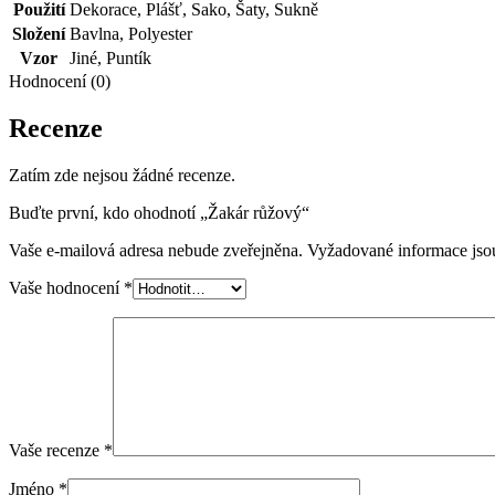
Použití
Dekorace
,
Plášť
,
Sako
,
Šaty
,
Sukně
Složení
Bavlna
,
Polyester
Vzor
Jiné
,
Puntík
Hodnocení (0)
Recenze
Zatím zde nejsou žádné recenze.
Buďte první, kdo ohodnotí „Žakár růžový“
Vaše e-mailová adresa nebude zveřejněna.
Vyžadované informace js
Vaše hodnocení
*
Vaše recenze
*
Jméno
*