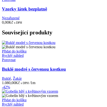
Vzorky látek bezplatně
Nezařazené
0,00
Kč
s DPH
Související produkty
Přidat do košíku
Rychlý náhled
Porovnat
Buklé modré s červenou kostkou
Buklé
,
Žakár
1.080,00
Kč
/1m
s DPH
-42%
Přidat do košíku
Rychlý náhled