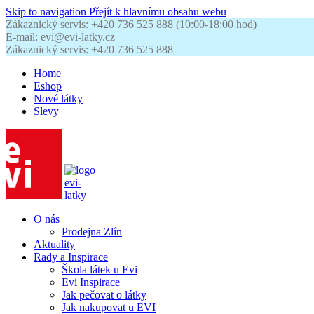
Skip to navigation
Přejít k hlavnímu obsahu webu
Zákaznický servis: +420 736 525 888 (10:00-18:00 hod)
E-mail: evi@evi-latky.cz
Zákaznický servis: +420 736 525 888
Home
Eshop
Nové látky
Slevy
O nás
Prodejna Zlín
Aktuality
Rady a Inspirace
Škola látek u Evi
Evi Inspirace
Jak pečovat o látky
Jak nakupovat u EVI