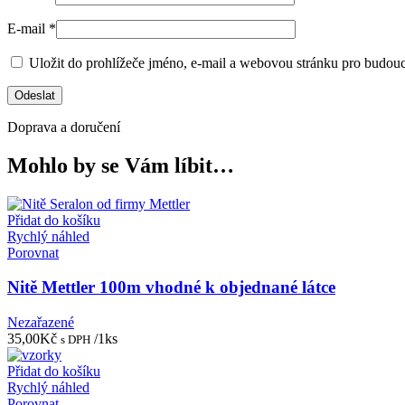
E-mail
*
Uložit do prohlížeče jméno, e-mail a webovou stránku pro budou
Doprava a doručení
Mohlo by se Vám líbit…
Přidat do košíku
Rychlý náhled
Porovnat
Nitě Mettler 100m vhodné k objednané látce
Nezařazené
35,00
Kč
/1ks
s DPH
Přidat do košíku
Rychlý náhled
Porovnat