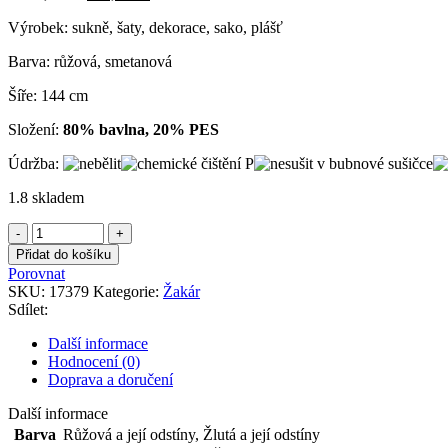
cena
cena
Výrobek: sukně, šaty, dekorace, sako, plášť
byla:
je:
1.080,00Kč.
550,00Kč.
Barva: růžová, smetanová
Šíře: 144 cm
Složení:
80% bavlna, 20% PES
Údržba:
1.8 skladem
Žakár
růžový
Přidat do košíku
množství
Porovnat
SKU:
17379
Kategorie:
Žakár
Sdílet:
Další informace
Hodnocení (0)
Doprava a doručení
Další informace
Barva
Růžová a její odstíny
,
Žlutá a její odstíny