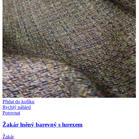
Přidat do košíku
Rychlý náhled
Porovnat
Žakár lněný barevný s lurexem
Žakár