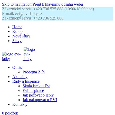
Skip to navigation
Přejít k hlavnímu obsahu webu
Zákaznický servis: +420 736 525 888 (10:00-18:00 hod)
E-mail: evi@evi-latky.cz
Zákaznický servis: +420 736 525 888
Home
Eshop
Nové látky
Slevy
O nás
Prodejna Zlín
Aktuality
Rady a Inspirace
Škola látek u Evi
Evi Inspirace
Jak pečovat o látky
Jak nakupovat u EVI
Kontakty
0
položek