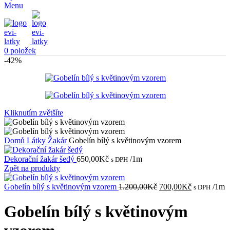
Menu
0
položek
-42%
Kliknutím zvětšíte
Domů
Látky
Žakár
Gobelín bílý s květinovým vzorem
Dekorační žakár šedý
650,00
Kč
/1m
s DPH
Zpět na produkty
Původní
Aktuální
Gobelín bílý s květinovým vzorem
1.200,00
Kč
700,00
Kč
/1m
s DPH
cena
cena
byla:
je:
Gobelín bílý s květinovým
1.200,00Kč.
700,00Kč.