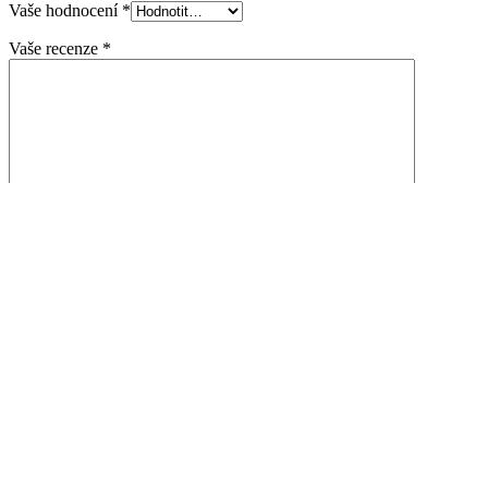
Vaše hodnocení
*
Vaše recenze
*
Jméno
*
E-mail
*
Uložit do prohlížeče jméno, e-mail a webovou stránku pro
budoucí komentáře.
Doprava a doručení
Mohlo by se Vám líbit…