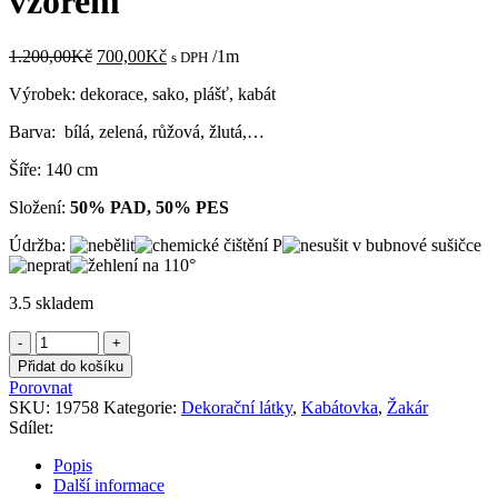
vzorem
Původní
Aktuální
1.200,00
Kč
700,00
Kč
/1m
s DPH
cena
cena
Výrobek: dekorace, sako, plášť, kabát
byla:
je:
1.200,00Kč.
700,00Kč.
Barva: bílá, zelená, růžová, žlutá,…
Šíře: 140 cm
Složení:
50% PAD, 50% PES
Údržba:
3.5 skladem
Gobelín
bílý
Přidat do košíku
s
Porovnat
květinovým
SKU:
19758
Kategorie:
Dekorační látky
,
Kabátovka
,
Žakár
vzorem
Sdílet:
množství
Popis
Další informace