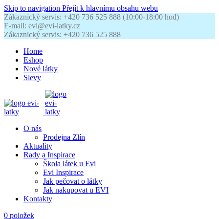
Skip to navigation
Přejít k hlavnímu obsahu webu
Zákaznický servis: +420 736 525 888 (10:00-18:00 hod)
E-mail: evi@evi-latky.cz
Zákaznický servis: +420 736 525 888
Home
Eshop
Nové látky
Slevy
O nás
Prodejna Zlín
Aktuality
Rady a Inspirace
Škola látek u Evi
Evi Inspirace
Jak pečovat o látky
Jak nakupovat u EVI
Kontakty
0
položek