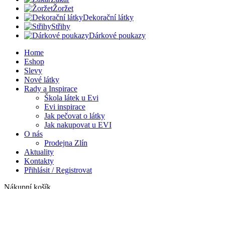
Žoržet
Dekorační látky
Střihy
Dárkové poukazy
Home
Eshop
Slevy
Nové látky
Rady a Inspirace
Škola látek u Evi
Evi inspirace
Jak pečovat o látky
Jak nakupovat u EVI
O nás
Prodejna Zlín
Aktuality
Kontakty
Přihlásit / Registrovat
Nákupní košík
Zavřít
Přihlásit se
Zavřít