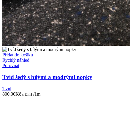
Přidat do košíku
Rychlý náhled
Porovnat
Tvíd šedý s bílými a modrými nopky
Tvíd
800,00
Kč
/1m
s DPH