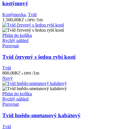
kostýmový
Kostýmovka
,
Tvíd
1.500,00
Kč
/1m
s DPH
Přidat do košíku
Rychlý náhled
Porovnat
Tvíd červený s šedou rybí kostí
Tvíd
800,00
Kč
/1m
s DPH
Nový
Přidat do košíku
Rychlý náhled
Porovnat
Tvíd hnědo-smetanový kabátový
Tvíd