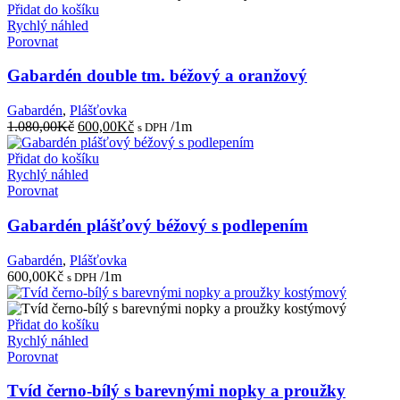
Přidat do košíku
Rychlý náhled
Porovnat
Gabardén double tm. béžový a oranžový
Gabardén
,
Plášťovka
Původní
Aktuální
1.080,00
Kč
600,00
Kč
/1m
s DPH
cena
cena
byla:
je:
Přidat do košíku
1.080,00Kč.
600,00Kč.
Rychlý náhled
Porovnat
Gabardén plášťový béžový s podlepením
Gabardén
,
Plášťovka
600,00
Kč
/1m
s DPH
Přidat do košíku
Rychlý náhled
Porovnat
Tvíd černo-bílý s barevnými nopky a proužky