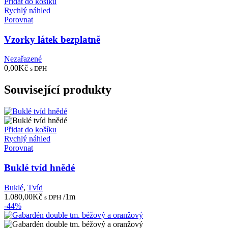
Přidat do košíku
Rychlý náhled
Porovnat
Vzorky látek bezplatně
Nezařazené
0,00
Kč
s DPH
Související produkty
Přidat do košíku
Rychlý náhled
Porovnat
Buklé tvíd hnědé
Buklé
,
Tvíd
1.080,00
Kč
/1m
s DPH
-44%