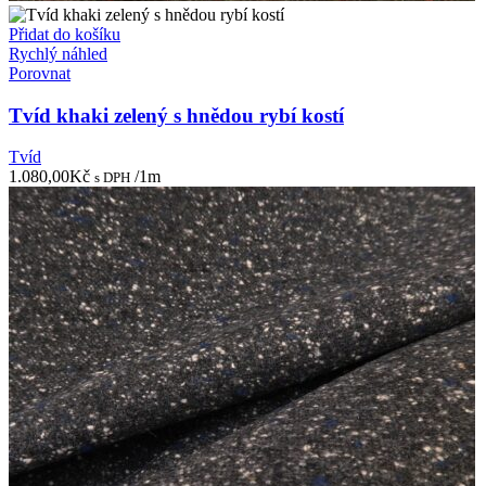
Přidat do košíku
Rychlý náhled
Porovnat
Tvíd khaki zelený s hnědou rybí kostí
Tvíd
1.080,00
Kč
/1m
s DPH