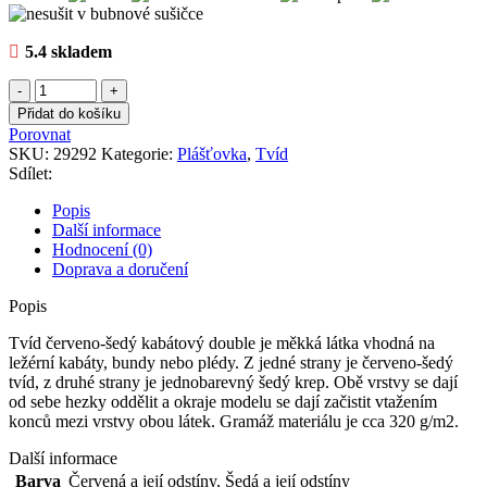
5.4 skladem
Tvíd
červeno-
Přidat do košíku
šedý
Porovnat
kabátový
SKU:
29292
Kategorie:
Plášťovka
,
Tvíd
double
Sdílet:
množství
Popis
Další informace
Hodnocení (0)
Doprava a doručení
Popis
Tvíd červeno-šedý kabátový double je měkká látka vhodná na
ležérní kabáty, bundy nebo plédy. Z jedné strany je červeno-šedý
tvíd, z druhé strany je jednobarevný šedý krep. Obě vrstvy se dají
od sebe hezky oddělit a okraje modelu se dají začistit vtažením
konců mezi vrstvy obou látek. Gramáž materiálu je cca 320 g/m2.
Další informace
Barva
Červená a její odstíny
,
Šedá a její odstíny