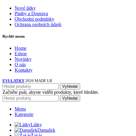
Nové látky
Platby a Doprava
Obchodní podmínky
Ochrana osobních údajů
Rychlé menu
Home
Eshop
Novinky
O nás
Kontakty
EVI-LATKY
2026 MADE LR
Vyhledat
Začněte psát, abyste viděli produkty, které hledáte.
Vyhledat
Menu
Kategorie
Látky
Damašek
Žakár