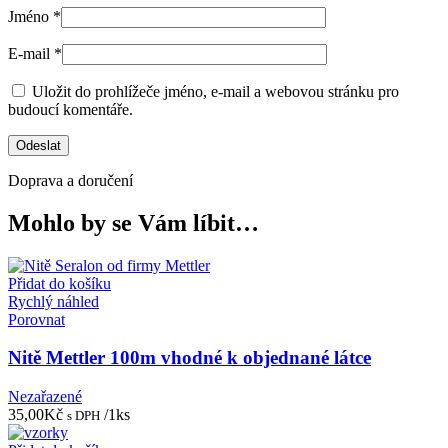
Jméno
*
E-mail
*
Uložit do prohlížeče jméno, e-mail a webovou stránku pro
budoucí komentáře.
Doprava a doručení
Mohlo by se Vám líbit…
Přidat do košíku
Rychlý náhled
Porovnat
Nitě Mettler 100m vhodné k objednané látce
Nezařazené
35,00
Kč
/1ks
s DPH