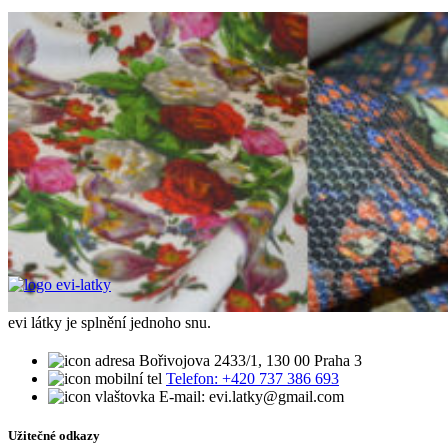
evi látky je splnění jednoho snu.
Bořivojova 2433/1, 130 00 Praha 3
Telefon: +420 737 386 693
E-mail: evi.latky@gmail.com
Užitečné odkazy