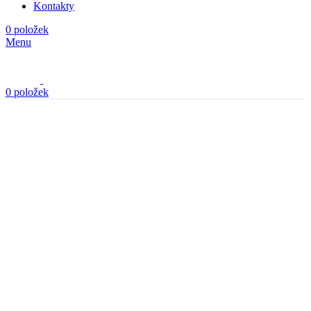
Menu
0
položek
Kliknutím zvětšíte
Domů
Látky
Gabardén
Gabardén plášťový béžový s podlepením
Gabardén černý tenší
500,00
Kč
/1m
s DPH
Zpět na produkty
Gabardén levandulový plášťový s podlepením
600,00
Kč
/1m
s DPH
Gabardén plášťový béžový s
podlepením
600,00
Kč
/1m
s DPH