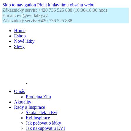
Skip to navigation
Přejít k hlavnímu obsahu webu
Zákaznický servis: +420 736 525 888 (10:00-18:00 hod)
E-mail: evi@evi-latky.cz
Zákaznický servis: +420 736 525 888
Home
Eshop
Nové látky
Slevy
O nás
Prodejna Zlín
Aktuality
Rady a Inspirace
Škola látek u Evi
Evi Inspirace
Jak pečovat o látky
Jak nakupovat u EVI
Kontakty
0
položek