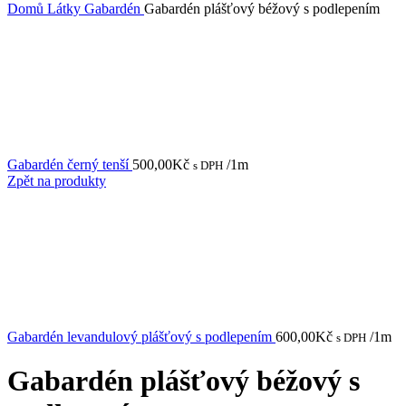
Gabardén plášťový béžový s podlepením je z polyamídových
vláken. Je určen na kabáty, pláště, bundy.
Další informace
Barva
Hnědá a její odstíny
Použití
Bunda
,
Dekorace
,
Kabát
,
Plášť
,
Sukně
Složení
Polyamid
Hodnocení (0)
Recenze
Zatím zde nejsou žádné recenze.
Buďte první, kdo ohodnotí „Gabardén plášťový béžový s
podlepením“
Vaše e-mailová adresa nebude zveřejněna.
Vyžadované informace
jsou označeny
*
Vaše hodnocení
*
Vaše recenze
*