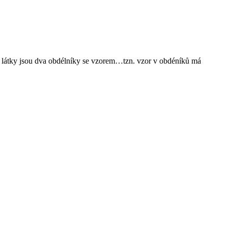
i látky jsou dva obdélníky se vzorem…tzn. vzor v obdéníků má