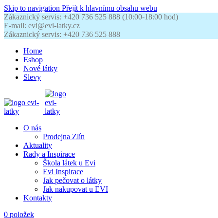
Skip to navigation
Přejít k hlavnímu obsahu webu
Zákaznický servis: +420 736 525 888 (10:00-18:00 hod)
E-mail: evi@evi-latky.cz
Zákaznický servis: +420 736 525 888
Home
Eshop
Nové látky
Slevy
O nás
Prodejna Zlín
Aktuality
Rady a Inspirace
Škola látek u Evi
Evi Inspirace
Jak pečovat o látky
Jak nakupovat u EVI
Kontakty
0
položek