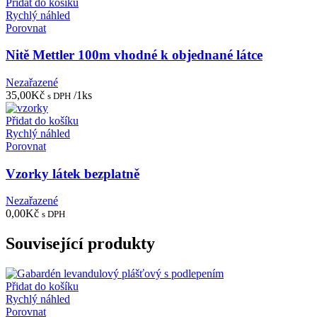
Přidat do košíku
Rychlý náhled
Porovnat
Nitě Mettler 100m vhodné k objednané látce
Nezařazené
35,00
Kč
/1ks
s DPH
Přidat do košíku
Rychlý náhled
Porovnat
Vzorky látek bezplatně
Nezařazené
0,00
Kč
s DPH
Související produkty
Přidat do košíku
Rychlý náhled
Porovnat