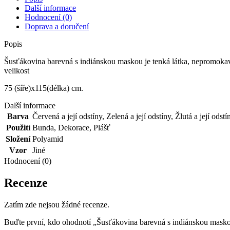
Další informace
Hodnocení (0)
Doprava a doručení
Popis
Šusťákovina barevná s indiánskou maskou je tenká látka, nepromokav
velikost
75 (šíře)x115(délka) cm.
Další informace
Barva
Červená a její odstíny
,
Zelená a její odstíny
,
Žlutá a její odstí
Použití
Bunda
,
Dekorace
,
Plášť
Složení
Polyamid
Vzor
Jiné
Hodnocení (0)
Recenze
Zatím zde nejsou žádné recenze.
Buďte první, kdo ohodnotí „Šusťákovina barevná s indiánskou mask