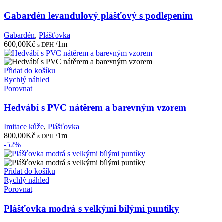
Gabardén levandulový plášťový s podlepením
Gabardén
,
Plášťovka
600,00
Kč
/1m
s DPH
Přidat do košíku
Rychlý náhled
Porovnat
Hedvábí s PVC nátěrem a barevným vzorem
Imitace kůže
,
Plášťovka
800,00
Kč
/1m
s DPH
-52%
Přidat do košíku
Rychlý náhled
Porovnat
Plášťovka modrá s velkými bílými puntíky