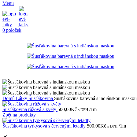
Menu
0
položek
Domů
Látky
Šusťákovina
Šusťákovina barevná s indiánskou maskou
Šusťákovina růžová s květy
500,00
Kč
/1m
s DPH
Zpět na produkty
Šusťákovina tyrkysová s červenými letadly
500,00
Kč
/1m
s DPH