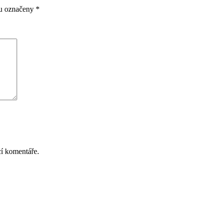
ou označeny
*
cí komentáře.