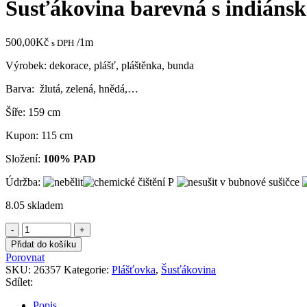
Šusťákovina barevná s indiáns
500,00
Kč
/1m
s DPH
Výrobek: dekorace, plášť, pláštěnka, bunda
Barva: žlutá, zelená, hnědá,…
Šíře: 159 cm
Kupon: 115 cm
Složení:
100% PAD
Údržba:
8.05 skladem
Šusťákovina
barevná
Přidat do košíku
s
Porovnat
indiánskou
SKU:
26357
Kategorie:
Plášťovka
,
Šusťákovina
maskou
Sdílet:
množství
Popis