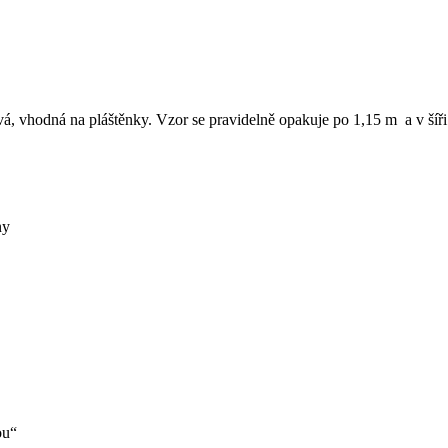
á, vhodná na pláštěnky. Vzor se pravidelně opakuje po 1,15 m a v šíř
ny
ou“