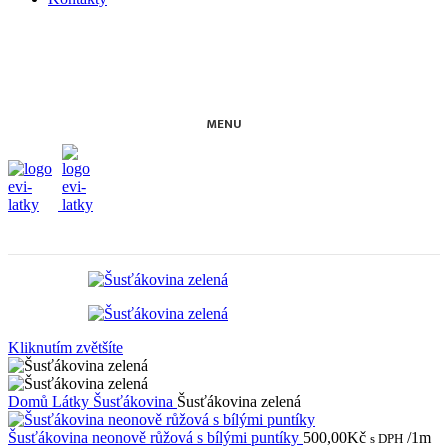
MENU
Kliknutím zvětšíte
Domů
Látky
Šusťákovina
Šusťákovina zelená
Šusťákovina neonově růžová s bílými puntíky
500,00
Kč
/1m
s DPH