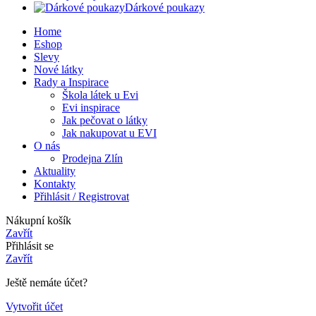
Dárkové poukazy
Home
Eshop
Slevy
Nové látky
Rady a Inspirace
Škola látek u Evi
Evi inspirace
Jak pečovat o látky
Jak nakupovat u EVI
O nás
Prodejna Zlín
Aktuality
Kontakty
Přihlásit / Registrovat
Nákupní košík
Zavřít
Přihlásit se
Zavřít
Ještě nemáte účet?
Vytvořit účet