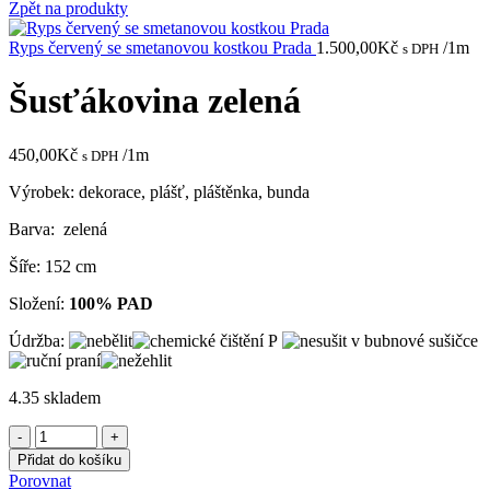
Zpět na produkty
Ryps červený se smetanovou kostkou Prada
1.500,00
Kč
/1m
s DPH
Šusťákovina zelená
450,00
Kč
/1m
s DPH
Výrobek: dekorace, plášť, pláštěnka, bunda
Barva: zelená
Šíře: 152 cm
Složení:
100% PAD
Údržba:
4.35 skladem
Šusťákovina
zelená
Přidat do košíku
množství
Porovnat