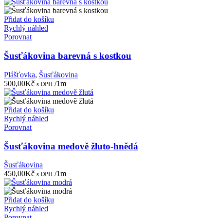
Přidat do košíku
Rychlý náhled
Porovnat
Šusťákovina barevná s kostkou
Plášťovka
,
Šusťákovina
500,00
Kč
/1m
s DPH
Přidat do košíku
Rychlý náhled
Porovnat
Šusťákovina medově žluto-hnědá
Šusťákovina
450,00
Kč
/1m
s DPH
Přidat do košíku
Rychlý náhled
Porovnat