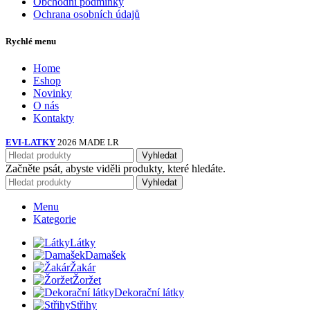
Obchodní podmínky
Ochrana osobních údajů
Rychlé menu
Home
Eshop
Novinky
O nás
Kontakty
EVI-LATKY
2026 MADE LR
Vyhledat
Začněte psát, abyste viděli produkty, které hledáte.
Vyhledat
Menu
Kategorie
Látky
Damašek
Žakár
Žoržet
Dekorační látky
Střihy