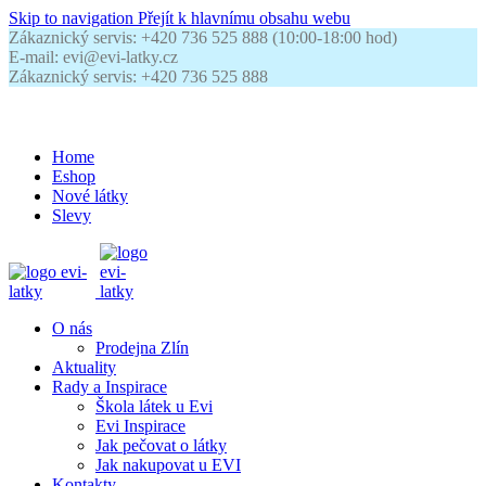
Skip to navigation
Přejít k hlavnímu obsahu webu
Zákaznický servis: +420 736 525 888 (10:00-18:00 hod)
E-mail: evi@evi-latky.cz
Zákaznický servis: +420 736 525 888
Home
Eshop
Nové látky
Slevy
O nás
Prodejna Zlín
Aktuality
Rady a Inspirace
Škola látek u Evi
Evi Inspirace
Jak pečovat o látky
Jak nakupovat u EVI
Kontakty