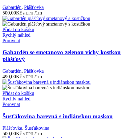
Gabardén
,
Plášťovka
500,00
Kč
/1m
s DPH
Přidat do košíku
Rychlý náhled
Porovnat
Gabardén se smetanovo-zelenou vichy kostkou
plášťový
Gabardén
,
Plášťovka
490,00
Kč
/1m
s DPH
Přidat do košíku
Rychlý náhled
Porovnat
Šusťákovina barevná s indiánskou maskou
Plášťovka
,
Šusťákovina
500,00
Kč
/1m
s DPH