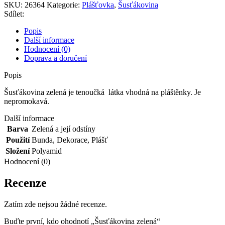
SKU:
26364
Kategorie:
Plášťovka
,
Šusťákovina
Sdílet:
Popis
Další informace
Hodnocení (0)
Doprava a doručení
Popis
Šusťákovina zelená je tenoučká látka vhodná na pláštěnky. Je
nepromokavá.
Další informace
Barva
Zelená a její odstíny
Použití
Bunda
,
Dekorace
,
Plášť
Složení
Polyamid
Hodnocení (0)
Recenze
Zatím zde nejsou žádné recenze.
Buďte první, kdo ohodnotí „Šusťákovina zelená“