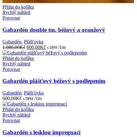
Přidat do košíku
Rychlý náhled
Porovnat
Gabardén double tm. béžový a oranžový
Gabardén
,
Plášťovka
Původní
Aktuální
1.080,00
Kč
600,00
Kč
/1m
s DPH
cena
cena
byla:
je:
Přidat do košíku
1.080,00Kč.
600,00Kč.
Rychlý náhled
Porovnat
Gabardén plášťový béžový s podlepením
Gabardén
,
Plášťovka
600,00
Kč
/1m
s DPH
Přidat do košíku
Rychlý náhled
Porovnat
Gabardén s lesklou impregnací