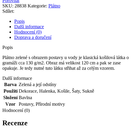
Porovnat
SKU:
28838
Kategorie:
Plátno
Sdílet:
Popis
Další informace
Hodnocení (0)
Doprava a doručení
Popis
Plátno zelené s obrazem postavy u vody je klasická košilová látka o
gramáži cca 130 g/m2. Obraz má velikost 120 cm a pak se zase
opakuje. Je tedy nutné tuto látku střihat až za celým vzorem.
Další informace
Barva
Zelená a její odstíny
Použití
Dekorace
,
Halenka
,
Košile
,
Šaty
,
Sukně
Složení
Bavlna
Vzor
Postavy
,
Přírodní motivy
Hodnocení (0)
Recenze