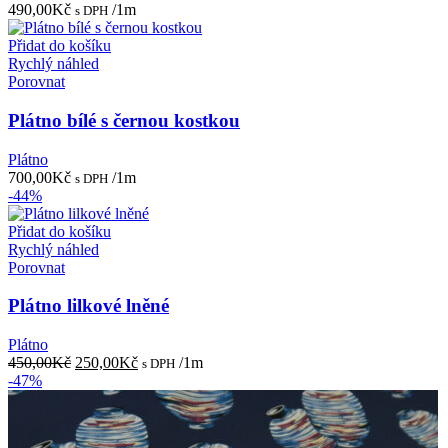
490,00
Kč
/1m
s DPH
Přidat do košíku
Rychlý náhled
Porovnat
Plátno bílé s černou kostkou
Plátno
700,00
Kč
/1m
s DPH
-44%
Přidat do košíku
Rychlý náhled
Porovnat
Plátno lilkové lněné
Plátno
Původní
Aktuální
450,00
Kč
250,00
Kč
/1m
s DPH
cena
cena
-47%
byla:
je:
450,00Kč.
250,00Kč.