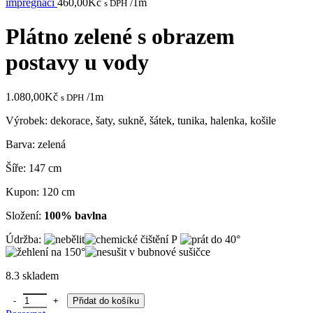
impregnací
460,00
Kč
/1m
s DPH
Plátno zelené s obrazem
postavy u vody
1.080,00
Kč
/1m
s DPH
Výrobek: dekorace, šaty, sukně, šátek, tunika, halenka, košile
Barva: zelená
Šíře: 147 cm
Kupon: 120 cm
Složení:
100% bavlna
Údržba:
8.3 skladem
Plátno zelené s obrazem postavy u vody množství
Přidat do košíku