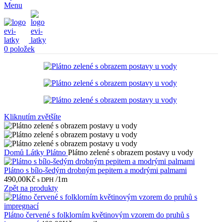
Menu
0
položek
Kliknutím zvětšíte
Domů
Látky
Plátno
Plátno zelené s obrazem postavy u vody
Plátno s bílo-šedým drobným pepitem a modrými palmami
490,00
Kč
/1m
s DPH
Zpět na produkty
Plátno červené s folklorním květinovým vzorem do pruhů s