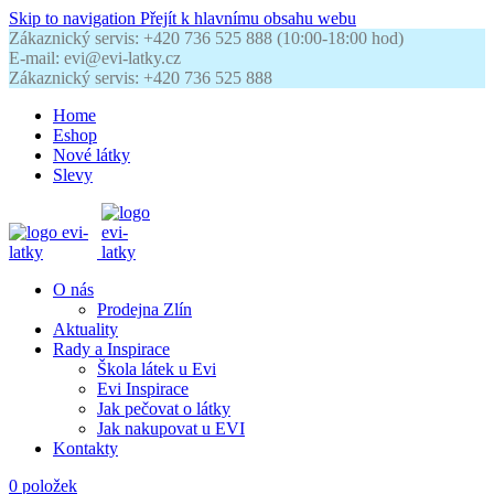
Skip to navigation
Přejít k hlavnímu obsahu webu
Zákaznický servis: +420 736 525 888 (10:00-18:00 hod)
E-mail: evi@evi-latky.cz
Zákaznický servis: +420 736 525 888
Home
Eshop
Nové látky
Slevy
O nás
Prodejna Zlín
Aktuality
Rady a Inspirace
Škola látek u Evi
Evi Inspirace
Jak pečovat o látky
Jak nakupovat u EVI
Kontakty
0
položek