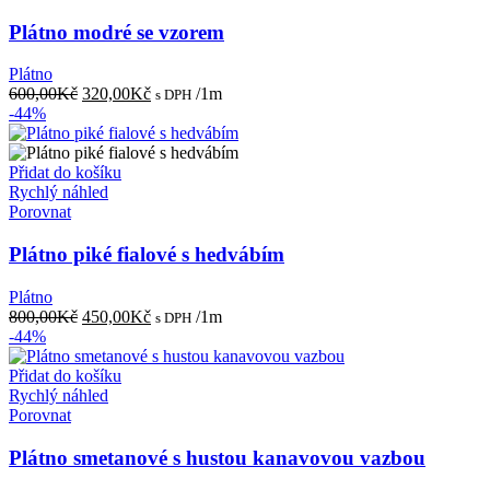
Plátno modré se vzorem
Plátno
Původní
Aktuální
600,00
Kč
320,00
Kč
/1m
s DPH
cena
cena
-44%
byla:
je:
600,00Kč.
320,00Kč.
Přidat do košíku
Rychlý náhled
Porovnat
Plátno piké fialové s hedvábím
Plátno
Původní
Aktuální
800,00
Kč
450,00
Kč
/1m
s DPH
cena
cena
-44%
byla:
je:
800,00Kč.
450,00Kč.
Přidat do košíku
Rychlý náhled
Porovnat
Plátno smetanové s hustou kanavovou vazbou