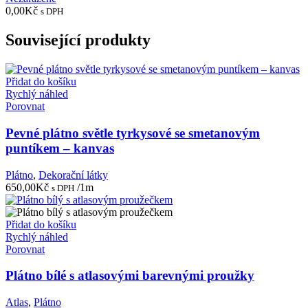
0,00
Kč
s DPH
Související produkty
Přidat do košíku
Rychlý náhled
Porovnat
Pevné plátno světle tyrkysové se smetanovým
puntíkem – kanvas
Plátno
,
Dekorační látky
650,00
Kč
/1m
s DPH
Přidat do košíku
Rychlý náhled
Porovnat
Plátno bílé s atlasovými barevnými proužky
Atlas
,
Plátno