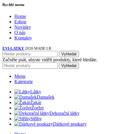
Rychlé menu
Home
Eshop
Novinky
O nás
Kontakty
EVI-LATKY
2026 MADE LR
Vyhledat
Začněte psát, abyste viděli produkty, které hledáte.
Vyhledat
Menu
Kategorie
Látky
Damašek
Žakár
Žoržet
Dekorační látky
Střihy
Dárkové poukazy