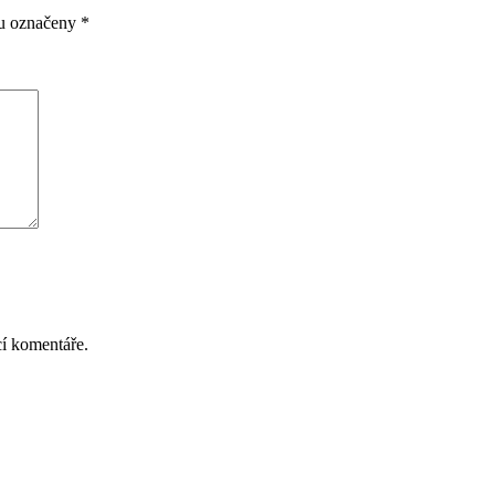
ou označeny
*
cí komentáře.