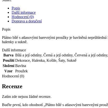
proužky
množství
Popis
Další informace
Hodnocení (0)
Doprava a doručení
Popis
Plátno bílé s atlasovými barevnými proužky je bavlněná neprůhledná 
halenky a sukně.
Další informace
Barva
Bílá a její odstíny
,
Černá a její odstíny
,
Červená a její odstíny
Použití
Dekorace
,
Halenka
,
Košile
,
Šaty
,
Sukně
Složení
Bavlna
Vzor
Proužek
Hodnocení (0)
Recenze
Zatím zde nejsou žádné recenze.
Buďte první, kdo ohodnotí „Plátno bílé s atlasovými barevnými prou