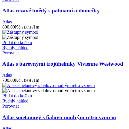
Atlas rezavě hnědý s palmami a domečky
Atlas
800,00
Kč
/1m
s DPH
Přidat do košíku
Rychlý náhled
Porovnat
Atlas s barevnými trojúhelníky Vivienne Westwood
Atlas
700,00
Kč
/1m
s DPH
Přidat do košíku
Rychlý náhled
Porovnat
Atlas smetanový s fialovo-modrým retro vzorem
Atlas