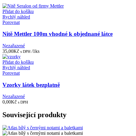
Přidat do košíku
Rychlý náhled
Porovnat
Nitě Mettler 100m vhodné k objednané látce
Nezařazené
35,00
Kč
/1ks
s DPH
Přidat do košíku
Rychlý náhled
Porovnat
Vzorky látek bezplatně
Nezařazené
0,00
Kč
s DPH
Související produkty