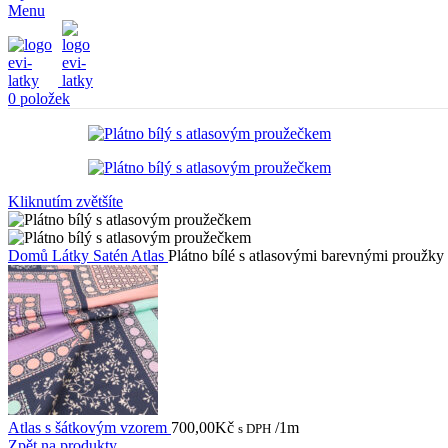
Menu
0
položek
Kliknutím zvětšíte
Domů
Látky
Satén
Atlas
Plátno bílé s atlasovými barevnými proužky
Atlas s šátkovým vzorem
700,00
Kč
/1m
s DPH
Zpět na produkty