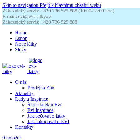
Skip to navigation
Přejít k hlavnímu obsahu webu
Zákaznický servis: +420 736 525 888 (10:00-18:00 hod)
E-mail: evi@evi-latky.cz
Zákaznický servis: +420 736 525 888
Home
Eshop
Nové látky
Slevy
O nás
Prodejna Zlín
Aktuality
Rady a Inspirace
Škola látek u Evi
Evi Inspirace
Jak pečovat o látky
Jak nakupovat u EVI
Kontakty
0
položek