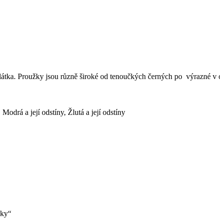
látka. Proužky jsou různě široké od tenoučkých černých po výrazné v o
,
Modrá a její odstíny
,
Žlutá a její odstíny
žky“