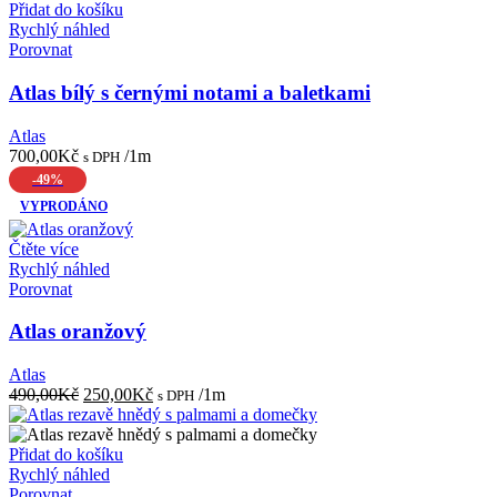
Přidat do košíku
Rychlý náhled
Porovnat
Atlas bílý s černými notami a baletkami
Atlas
700,00
Kč
/1m
s DPH
-49%
VYPRODÁNO
Čtěte více
Rychlý náhled
Porovnat
Atlas oranžový
Atlas
Původní
Aktuální
490,00
Kč
250,00
Kč
/1m
s DPH
cena
cena
byla:
je:
490,00Kč.
250,00Kč.
Přidat do košíku
Rychlý náhled
Porovnat