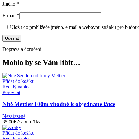
Jméno
*
E-mail
*
Uložit do prohlížeče jméno, e-mail a webovou stránku pro budou
Doprava a doručení
Mohlo by se Vám líbit…
Přidat do košíku
Rychlý náhled
Porovnat
Nitě Mettler 100m vhodné k objednané látce
Nezařazené
35,00
Kč
/1ks
s DPH
Přidat do košíku
Rychlý náhled