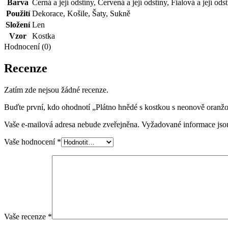
Barva
Černá a její odstíny
,
Červená a její odstíny
,
Fialová a její ods
Použití
Dekorace
,
Košile
,
Šaty
,
Sukně
Složení
Len
Vzor
Kostka
Hodnocení (0)
Recenze
Zatím zde nejsou žádné recenze.
Buďte první, kdo ohodnotí „Plátno hnědé s kostkou s neonově oranž
Vaše e-mailová adresa nebude zveřejněna.
Vyžadované informace js
Vaše hodnocení
*
Vaše recenze
*