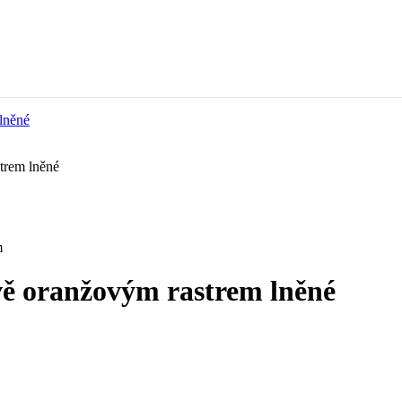
trem lněné
m
vě oranžovým rastrem lněné