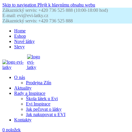
Skip to navigation
Přejít k hlavnímu obsahu webu
Zákaznický servis: +420 736 525 888 (10:00-18:00 hod)
E-mail: evi@evi-latky.cz
Zákaznický servis: +420 736 525 888
Home
Eshop
Nové látky
Slevy
O nás
Prodejna Zlín
Aktuality
Rady a Inspirace
Škola látek u Evi
Evi Inspirace
Jak pečovat o látky
Jak nakupovat u EVI
Kontakty
0
položek