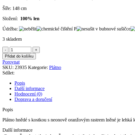
Šíře: 148 cm
Složení:
100% len
Údržba:
3 skladem
Plátno
hnědé
Přidat do košíku
s
Porovnat
kostkou
SKU:
23935
Kategorie:
Plátno
s
Sdílet:
neonově
oranžovým
Popis
rastrem
Další informace
lněné
Hodnocení (0)
množství
Doprava a doručení
Popis
Plátno hnědé s kostkou s neonově oranžovým rastrem lněné je lehká le
Další informace