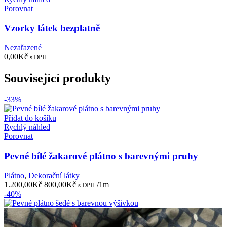
Porovnat
Vzorky látek bezplatně
Nezařazené
0,00
Kč
s DPH
Související produkty
-33%
Přidat do košíku
Rychlý náhled
Porovnat
Pevné bílé žakarové plátno s barevnými pruhy
Plátno
,
Dekorační látky
Původní
Aktuální
1.200,00
Kč
800,00
Kč
/1m
s DPH
cena
cena
-40%
byla:
je:
1.200,00Kč.
800,00Kč.