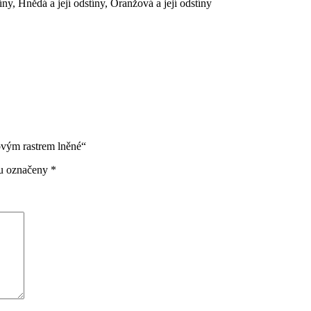
tíny
,
Hnědá a její odstíny
,
Oranžová a její odstíny
ovým rastrem lněné“
ou označeny
*