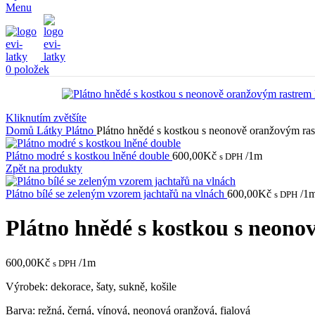
Menu
0
položek
Kliknutím zvětšíte
Domů
Látky
Plátno
Plátno hnědé s kostkou s neonově oranžovým ras
Plátno modré s kostkou lněné double
600,00
Kč
/1m
s DPH
Zpět na produkty
Plátno bílé se zeleným vzorem jachtařů na vlnách
600,00
Kč
/1
s DPH
Plátno hnědé s kostkou s neono
600,00
Kč
/1m
s DPH
Výrobek: dekorace, šaty, sukně, košile
Barva: režná, černá, vínová, neonová oranžová, fialová