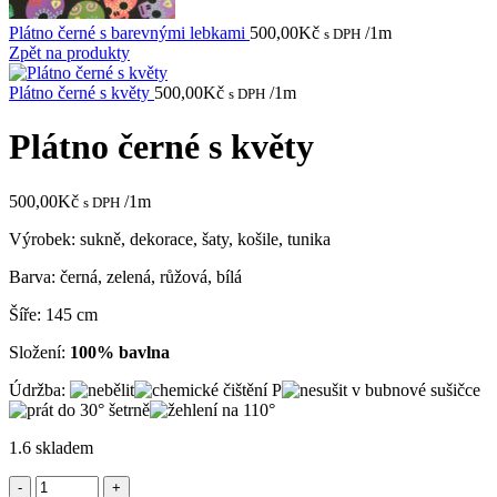
Plátno černé s barevnými lebkami
500,00
Kč
/1m
s DPH
Zpět na produkty
Plátno černé s květy
500,00
Kč
/1m
s DPH
Plátno černé s květy
500,00
Kč
/1m
s DPH
Výrobek: sukně, dekorace, šaty, košile, tunika
Barva: černá, zelená, růžová, bílá
Šíře: 145 cm
Složení:
100% bavlna
Údržba:
1.6 skladem
Plátno