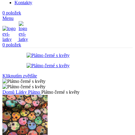
Kontakty
0
položek
Menu
0
položek
Kliknutím zvětšíte
Domů
Látky
Plátno
Plátno černé s květy