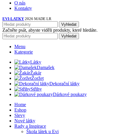
O nás
Kontakty
EVI-LATKY
2026 MADE LR
Vyhledat
Začněte psát, abyste viděli produkty, které hledáte.
Vyhledat
Menu
Kategorie
Látky
Damašek
Žakár
Žoržet
Dekorační látky
Střihy
Dárkové poukazy
Home
Eshop
Slevy
Nové látky
Rady a Inspirace
Škola látek u Evi