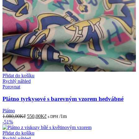
Přidat do košíku
Rychlý náhled
Porovnat
Plátno tyrkysové s barevným vzorem hedvábné
Plátno
Původní
Aktuální
1.080,00
Kč
550,00
Kč
/1m
s DPH
cena
cena
-51%
byla:
je:
1.080,00Kč.
550,00Kč.
Přidat do košíku
Rychlý náhled