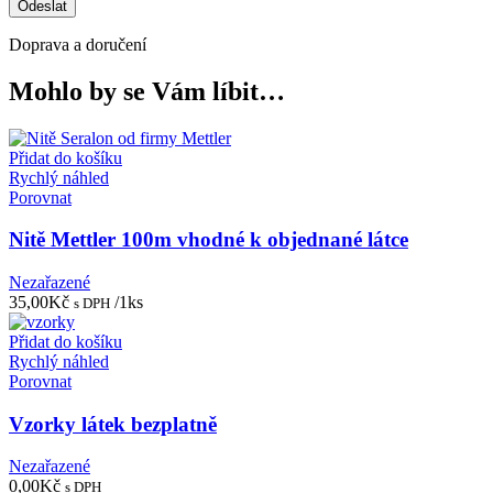
Doprava a doručení
Mohlo by se Vám líbit…
Přidat do košíku
Rychlý náhled
Porovnat
Nitě Mettler 100m vhodné k objednané látce
Nezařazené
35,00
Kč
/1ks
s DPH
Přidat do košíku
Rychlý náhled
Porovnat
Vzorky látek bezplatně
Nezařazené
0,00
Kč
s DPH