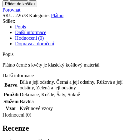
černé
Přidat do košíku
s
Porovnat
květy
SKU:
22678
Kategorie:
Plátno
množství
Sdílet:
Popis
Další informace
Hodnocení (0)
Doprava a doručení
Popis
Plátno černé s květy je klasický košilový materiál.
Další informace
Bílá a její odstíny
,
Černá a její odstíny
,
Růžová a její
Barva
odstíny
,
Zelená a její odstíny
Použití
Dekorace
,
Košile
,
Šaty
,
Sukně
Složení
Bavlna
Vzor
Květinové vzory
Hodnocení (0)
Recenze