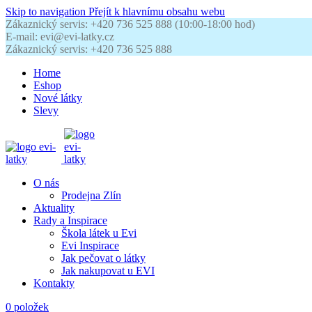
Skip to navigation
Přejít k hlavnímu obsahu webu
Zákaznický servis: +420 736 525 888 (10:00-18:00 hod)
E-mail: evi@evi-latky.cz
Zákaznický servis: +420 736 525 888
Home
Eshop
Nové látky
Slevy
O nás
Prodejna Zlín
Aktuality
Rady a Inspirace
Škola látek u Evi
Evi Inspirace
Jak pečovat o látky
Jak nakupovat u EVI
Kontakty
0
položek