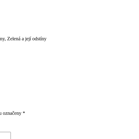
íny
,
Zelená a její odstíny
ou označeny
*