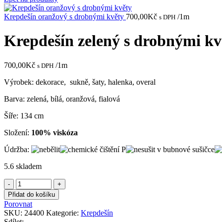
Krepdešín oranžový s drobnými květy
700,00
Kč
/1m
s DPH
Krepdešín zelený s drobnými kv
700,00
Kč
/1m
s DPH
Výrobek: dekorace, sukně, šaty, halenka, overal
Barva: zelená, bílá, oranžová, fialová
Šíře: 134 cm
Složení:
100% viskóza
Údržba:
5.6 skladem
Krepdešín
zelený
Přidat do košíku
s
Porovnat
drobnými
SKU:
24400
Kategorie:
Krepdešín
květy
Sdílet: