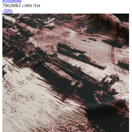
Krepdešín
700,00
Kč
/1m
s DPH
-50%