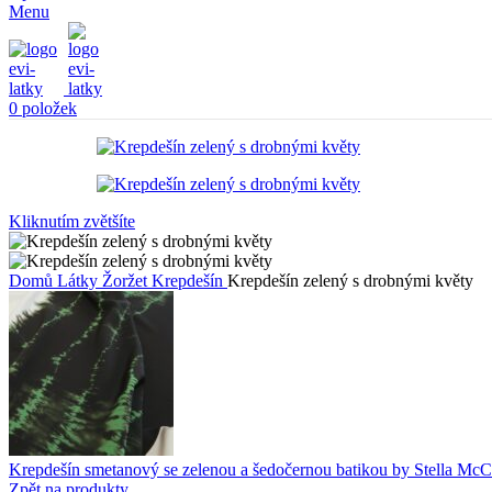
Menu
0
položek
Kliknutím zvětšíte
Domů
Látky
Žoržet
Krepdešín
Krepdešín zelený s drobnými květy
Krepdešín smetanový se zelenou a šedočernou batikou by Stella Mc
Zpět na produkty