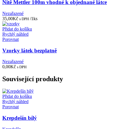
Nitě Mettler 100m vhodné k objednané látce
Nezařazené
35,00
Kč
/1ks
s DPH
Přidat do košíku
Rychlý náhled
Porovnat
Vzorky látek bezplatně
Nezařazené
0,00
Kč
s DPH
Související produkty
Přidat do košíku
Rychlý náhled
Porovnat
Krepdešín bílý