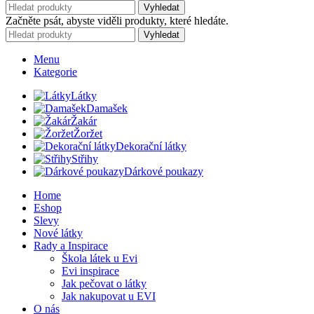
Vyhledat
Začněte psát, abyste viděli produkty, které hledáte.
Vyhledat
Menu
Kategorie
Látky
Damašek
Žakár
Žoržet
Dekorační látky
Střihy
Dárkové poukazy
Home
Eshop
Slevy
Nové látky
Rady a Inspirace
Škola látek u Evi
Evi inspirace
Jak pečovat o látky
Jak nakupovat u EVI
O nás