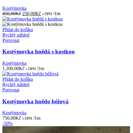
Kostýmovka
Původní
Aktuální
450,00
Kč
250,00
Kč
/1m
s DPH
cena
cena
byla:
je:
450,00Kč.
250,00Kč.
Přidat do košíku
Rychlý náhled
Porovnat
Kostýmovka hnědá s kostkou
Kostýmovka
1.200,00
Kč
/1m
s DPH
Přidat do košíku
Rychlý náhled
Porovnat
Kostýmovka hnědo béžová
Kostýmovka
750,00
Kč
/1m
s DPH
-50%