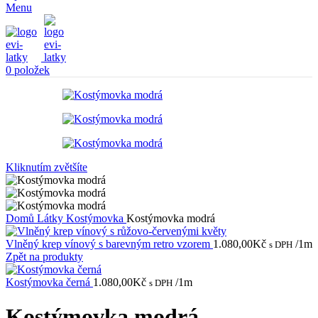
Menu
0
položek
Kliknutím zvětšíte
Domů
Látky
Kostýmovka
Kostýmovka modrá
Vlněný krep vínový s barevným retro vzorem
1.080,00
Kč
/1m
s DPH
Zpět na produkty
Kostýmovka černá
1.080,00
Kč
/1m
s DPH
Kostýmovka modrá