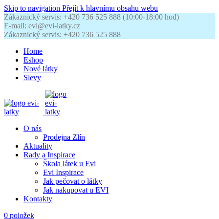
Skip to navigation
Přejít k hlavnímu obsahu webu
Zákaznický servis: +420 736 525 888 (10:00-18:00 hod)
E-mail: evi@evi-latky.cz
Zákaznický servis: +420 736 525 888
Home
Eshop
Nové látky
Slevy
O nás
Prodejna Zlín
Aktuality
Rady a Inspirace
Škola látek u Evi
Evi Inspirace
Jak pečovat o látky
Jak nakupovat u EVI
Kontakty
0
položek