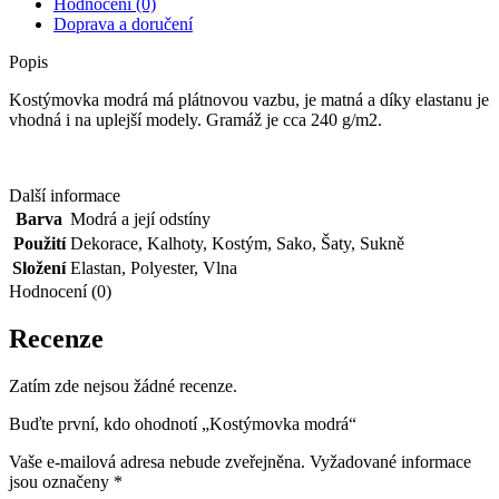
Hodnocení (0)
Doprava a doručení
Popis
Kostýmovka modrá má plátnovou vazbu, je matná a díky elastanu je
vhodná i na uplejší modely. Gramáž je cca 240 g/m2.
Další informace
Barva
Modrá a její odstíny
Použití
Dekorace
,
Kalhoty
,
Kostým
,
Sako
,
Šaty
,
Sukně
Složení
Elastan
,
Polyester
,
Vlna
Hodnocení (0)
Recenze
Zatím zde nejsou žádné recenze.
Buďte první, kdo ohodnotí „Kostýmovka modrá“
Vaše e-mailová adresa nebude zveřejněna.
Vyžadované informace
jsou označeny
*