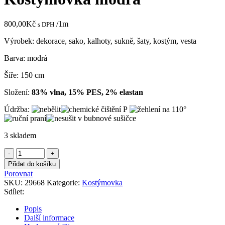
800,00
Kč
/1m
s DPH
Výrobek: dekorace, sako, kalhoty, sukně, šaty, kostým, vesta
Barva: modrá
Šíře: 150 cm
Složení:
83% vlna, 15% PES, 2% elastan
Údržba:
3 skladem
Kostýmovka
modrá
Přidat do košíku
množství
Porovnat
SKU:
29668
Kategorie:
Kostýmovka
Sdílet:
Popis
Další informace