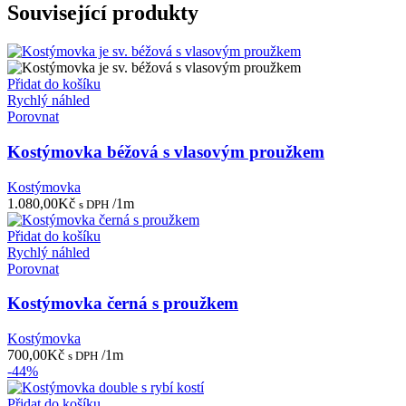
Související produkty
Přidat do košíku
Rychlý náhled
Porovnat
Kostýmovka béžová s vlasovým proužkem
Kostýmovka
1.080,00
Kč
/1m
s DPH
Přidat do košíku
Rychlý náhled
Porovnat
Kostýmovka černá s proužkem
Kostýmovka
700,00
Kč
/1m
s DPH
-44%
Přidat do košíku