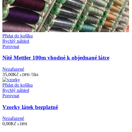
Přidat do košíku
Rychlý náhled
Porovnat
Nitě Mettler 100m vhodné k objednané látce
Nezařazené
35,00
Kč
/1ks
s DPH
Přidat do košíku
Rychlý náhled
Porovnat
Vzorky látek bezplatně
Nezařazené
0,00
Kč
s DPH