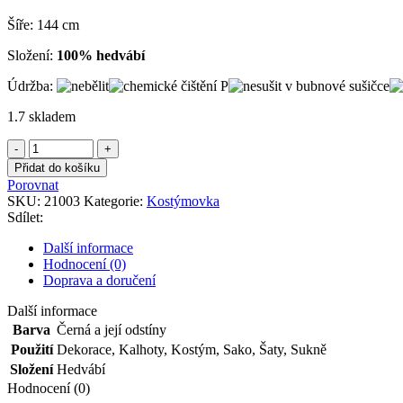
Šíře: 144 cm
Složení:
100% hedvábí
Údržba:
1.7 skladem
Kostýmovka
hedvábná
Přidat do košíku
černá
Porovnat
množství
SKU:
21003
Kategorie:
Kostýmovka
Sdílet:
Další informace
Hodnocení (0)
Doprava a doručení
Další informace
Barva
Černá a její odstíny
Použití
Dekorace
,
Kalhoty
,
Kostým
,
Sako
,
Šaty
,
Sukně
Složení
Hedvábí
Hodnocení (0)