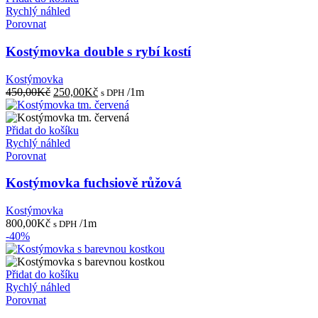
Rychlý náhled
Porovnat
Kostýmovka double s rybí kostí
Kostýmovka
Původní
Aktuální
450,00
Kč
250,00
Kč
/1m
s DPH
cena
cena
byla:
je:
450,00Kč.
250,00Kč.
Přidat do košíku
Rychlý náhled
Porovnat
Kostýmovka fuchsiově růžová
Kostýmovka
800,00
Kč
/1m
s DPH
-40%
Přidat do košíku
Rychlý náhled
Porovnat