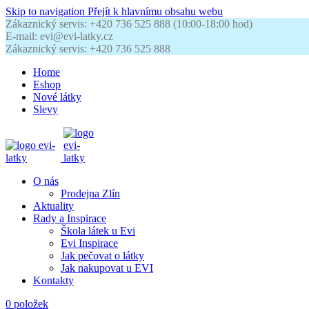
Skip to navigation
Přejít k hlavnímu obsahu webu
Zákaznický servis: +420 736 525 888 (10:00-18:00 hod)
E-mail: evi@evi-latky.cz
Zákaznický servis: +420 736 525 888
Home
Eshop
Nové látky
Slevy
O nás
Prodejna Zlín
Aktuality
Rady a Inspirace
Škola látek u Evi
Evi Inspirace
Jak pečovat o látky
Jak nakupovat u EVI
Kontakty
0
položek