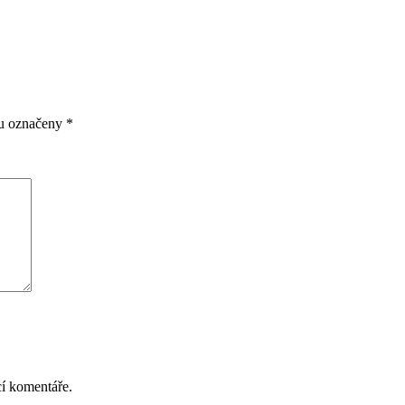
ou označeny
*
cí komentáře.