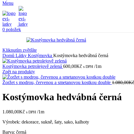
Menu
0
položek
Kliknutím zvětšíte
Domů
Látky
Kostýmovka
Kostýmovka hedvábná černá
Kostýmovka petrolejově zelená
600,00
Kč
/1m
s DPH
Zpět na produkty
Žoržet s modrou, červenou a smetanovou kostkou double
1.080,00
K
Kostýmovka hedvábná černá
1.080,00
Kč
/1m
s DPH
Výrobek: dekorace, sukně, šaty, sako, kalhoty
Barva: černá