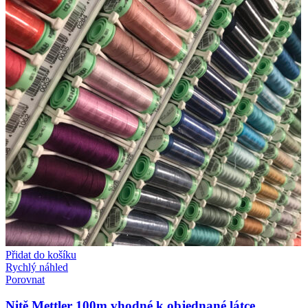
Přidat do košíku
Rychlý náhled
Porovnat
Nitě Mettler 100m vhodné k objednané látce