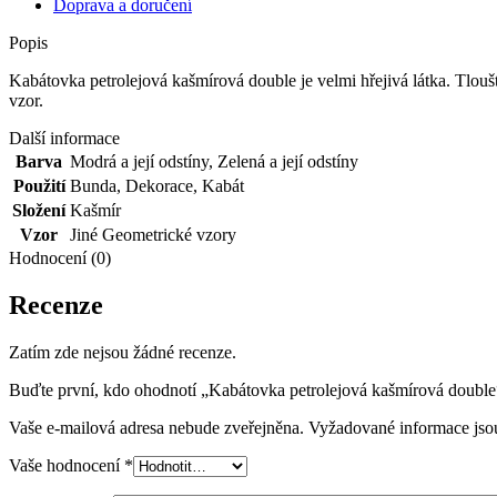
Doprava a doručení
Popis
Kabátovka petrolejová kašmírová double je velmi hřejivá látka. Tlou
vzor.
Další informace
Barva
Modrá a její odstíny
,
Zelená a její odstíny
Použití
Bunda
,
Dekorace
,
Kabát
Složení
Kašmír
Vzor
Jiné Geometrické vzory
Hodnocení (0)
Recenze
Zatím zde nejsou žádné recenze.
Buďte první, kdo ohodnotí „Kabátovka petrolejová kašmírová double
Vaše e-mailová adresa nebude zveřejněna.
Vyžadované informace js
Vaše hodnocení
*