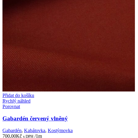
Přidat do košíku
Rychlý náhled
Porovnat
Gabardén červený vlněný
Gabardén
,
Kabátovka
,
Kostýmovka
700,00
Kč
/1m
s DPH