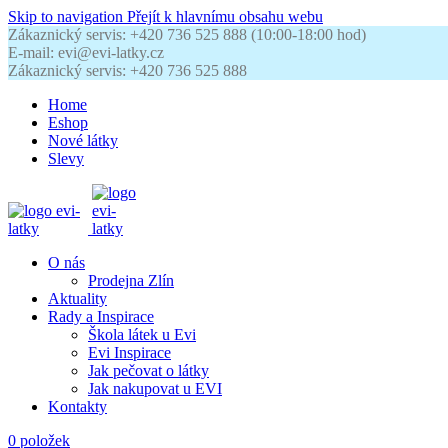
Skip to navigation
Přejít k hlavnímu obsahu webu
Zákaznický servis: +420 736 525 888 (10:00-18:00 hod)
E-mail: evi@evi-latky.cz
Zákaznický servis: +420 736 525 888
Home
Eshop
Nové látky
Slevy
O nás
Prodejna Zlín
Aktuality
Rady a Inspirace
Škola látek u Evi
Evi Inspirace
Jak pečovat o látky
Jak nakupovat u EVI
Kontakty
0
položek