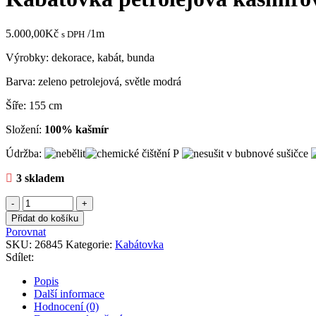
5.000,00
Kč
/1m
s DPH
Výrobky: dekorace, kabát, bunda
Barva: zeleno petrolejová, světle modrá
Šíře: 155 cm
Složení:
100% kašmír
Údržba:
3 skladem
Kabátovka
petrolejová
Přidat do košíku
kašmírová
Porovnat
double
SKU:
26845
Kategorie:
Kabátovka
množství
Sdílet:
Popis
Další informace
Hodnocení (0)