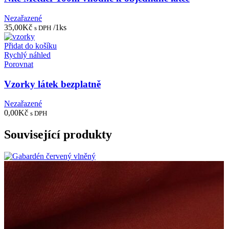
Nezařazené
35,00
Kč
/1ks
s DPH
Přidat do košíku
Rychlý náhled
Porovnat
Vzorky látek bezplatně
Nezařazené
0,00
Kč
s DPH
Související produkty