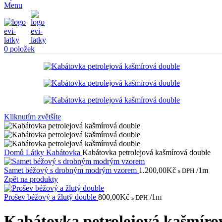
Menu
0
položek
Kliknutím zvětšíte
Domů
Látky
Kabátovka
Kabátovka petrolejová kašmírová double
Samet béžový s drobným modrým vzorem
1.200,00
Kč
/1m
s DPH
Zpět na produkty
Prošev béžový a žlutý double
800,00
Kč
/1m
s DPH
Kabátovka petrolejová kašmíro