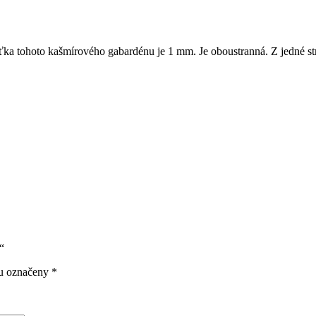
šťka tohoto kašmírového gabardénu je 1 mm. Je oboustranná. Z jedné st
“
ou označeny
*