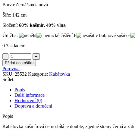
Barva: černá/smetanová
Šíře: 142 cm
Složení:
60% kašmír, 40% vlna
Údržba:
0.3 skladem
Kabátovka
kašmírová
Přidat do košíku
černo-
Porovnat
bílá
SKU:
25532
Kategorie:
Kabátovka
množství
Sdílet:
Popis
Další informace
Hodnocení (0)
Doprava a doručení
Popis
Kabátovka kašmírová černo-bílá je double, z jedné strany černá a z d