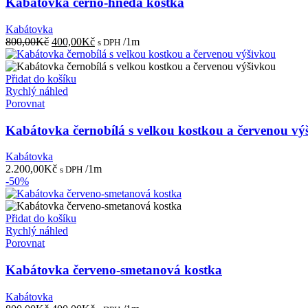
Kabátovka černo-hnědá kostka
Kabátovka
Původní
Aktuální
800,00
Kč
400,00
Kč
/1m
s DPH
cena
cena
byla:
je:
800,00Kč.
400,00Kč.
Přidat do košíku
Rychlý náhled
Porovnat
Kabátovka černobílá s velkou kostkou a červenou vý
Kabátovka
2.200,00
Kč
/1m
s DPH
-50%
Přidat do košíku
Rychlý náhled
Porovnat
Kabátovka červeno-smetanová kostka
Kabátovka