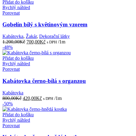
Přidat do košíku
Rychlý náhled
Porovnat
Gobelín bílý s květinovým vzorem
Kabátovka
,
Žakár
,
Dekorační látky
Původní
Aktuální
1.200,00
Kč
700,00
Kč
/1m
s DPH
cena
cena
-48%
byla:
je:
1.200,00Kč.
700,00Kč.
Přidat do košíku
Rychlý náhled
Porovnat
Kabátovka černo-bílá s organzou
Kabátovka
Původní
Aktuální
800,00
Kč
420,00
Kč
/1m
s DPH
cena
cena
-50%
byla:
je:
800,00Kč.
420,00Kč.
Přidat do košíku
Rychlý náhled
Porovnat