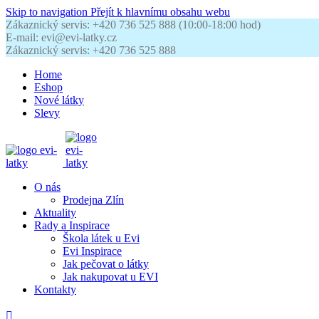
Skip to navigation
Přejít k hlavnímu obsahu webu
Zákaznický servis: +420 736 525 888 (10:00-18:00 hod)
E-mail: evi@evi-latky.cz
Zákaznický servis: +420 736 525 888
Home
Eshop
Nové látky
Slevy
O nás
Prodejna Zlín
Aktuality
Rady a Inspirace
Škola látek u Evi
Evi Inspirace
Jak pečovat o látky
Jak nakupovat u EVI
Kontakty