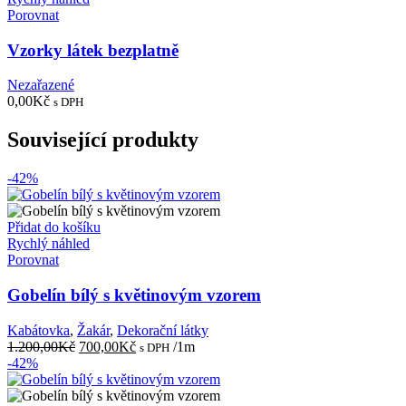
Porovnat
Vzorky látek bezplatně
Nezařazené
0,00
Kč
s DPH
Související produkty
-42%
Přidat do košíku
Rychlý náhled
Porovnat
Gobelín bílý s květinovým vzorem
Kabátovka
,
Žakár
,
Dekorační látky
Původní
Aktuální
1.200,00
Kč
700,00
Kč
/1m
s DPH
cena
cena
-42%
byla:
je:
1.200,00Kč.
700,00Kč.