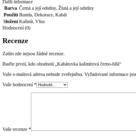
Další informace
Barva
Černá a její odstíny
,
Žlutá a její odstíny
Použití
Bunda
,
Dekorace
,
Kabát
Složení
Kašmír
,
Vlna
Hodnocení (0)
Recenze
Zatím zde nejsou žádné recenze.
Buďte první, kdo ohodnotí „Kabátovka kašmírová černo-bílá“
Vaše e-mailová adresa nebude zveřejněna.
Vyžadované informace js
Vaše hodnocení
*
Vaše recenze
*