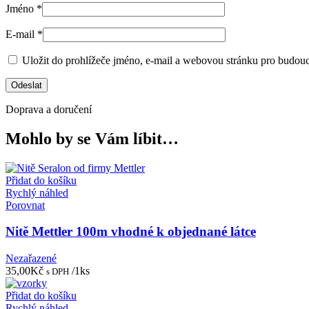
Jméno
*
E-mail
*
Uložit do prohlížeče jméno, e-mail a webovou stránku pro budou
Doprava a doručení
Mohlo by se Vám líbit…
Přidat do košíku
Rychlý náhled
Porovnat
Nitě Mettler 100m vhodné k objednané látce
Nezařazené
35,00
Kč
/1ks
s DPH
Přidat do košíku
Rychlý náhled