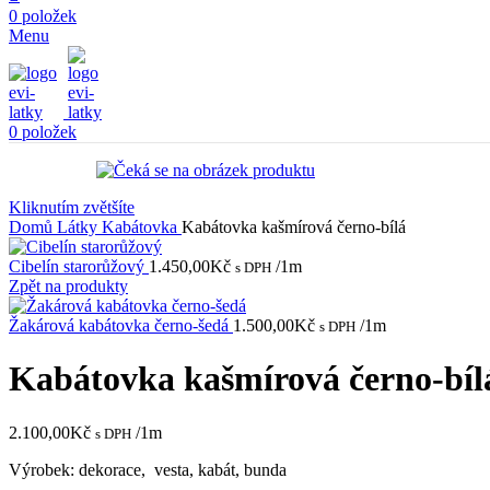
0
položek
Menu
0
položek
Kliknutím zvětšíte
Domů
Látky
Kabátovka
Kabátovka kašmírová černo-bílá
Cibelín starorůžový
1.450,00
Kč
/1m
s DPH
Zpět na produkty
Žakárová kabátovka černo-šedá
1.500,00
Kč
/1m
s DPH
Kabátovka kašmírová černo-bíl
2.100,00
Kč
/1m
s DPH
Výrobek: dekorace, vesta, kabát, bunda