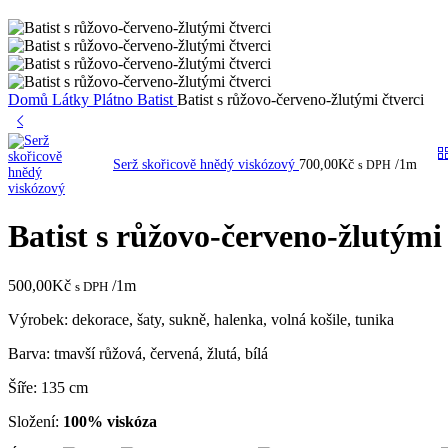
Domů
Látky
Plátno
Batist
Batist s růžovo-červeno-žlutými čtverci
Serž skořicově hnědý viskózový
700,00
Kč
/1m
s DPH
Batist s růžovo-červeno-žlutými 
500,00
Kč
/1m
s DPH
Výrobek: dekorace, šaty, sukně, halenka, volná košile, tunika
Barva: tmavší růžová, červená, žlutá, bílá
Šíře: 135 cm
Složení:
100% viskóza