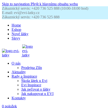
Skip to navigation
Přejít k hlavnímu obsahu webu
Zákaznický servis: +420 736 525 888 (10:00-18:00 hod)
E-mail: evi@evi-latky.cz
Zákaznický servis: +420 736 525 888
Home
Eshop
Nové látky
Slevy
O nás
Prodejna Zlín
Aktuality
Rady a Inspirace
Škola látek u Evi
Evi Inspirace
Jak pečovat o látky
Jak nakupovat u EVI
Kontakty
0
položek