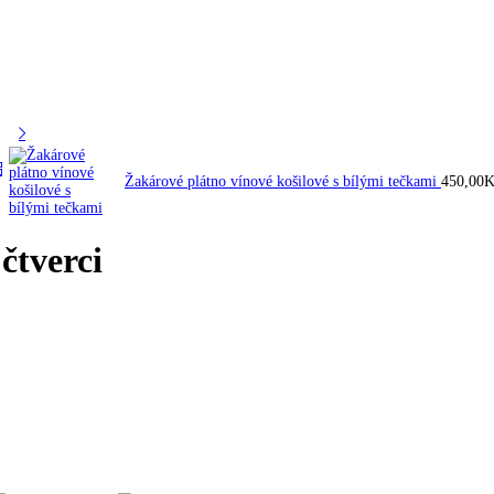
Žakárové plátno vínové košilové s bílými tečkami
450,00
K
čtverci