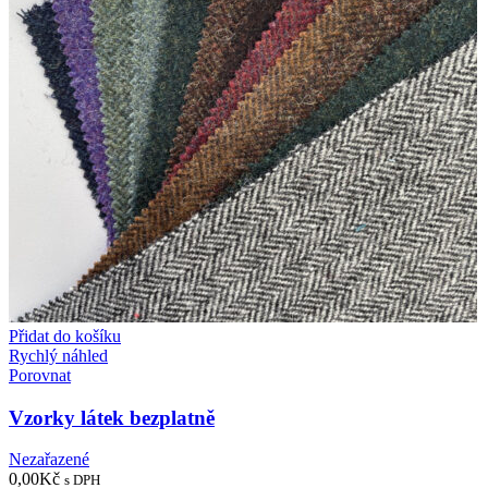
Přidat do košíku
Rychlý náhled
Porovnat
Vzorky látek bezplatně
Nezařazené
0,00
Kč
s DPH