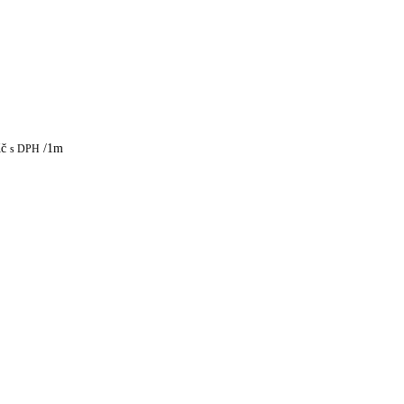
č
/1m
s DPH