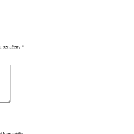
ou označeny
*
cí komentáře.