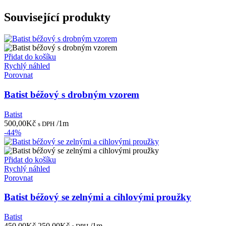
Související produkty
Přidat do košíku
Rychlý náhled
Porovnat
Batist béžový s drobným vzorem
Batist
500,00
Kč
/1m
s DPH
-44%
Přidat do košíku
Rychlý náhled
Porovnat
Batist béžový se zelnými a cihlovými proužky
Batist
Původní
Aktuální
450,00
Kč
250,00
Kč
/1m