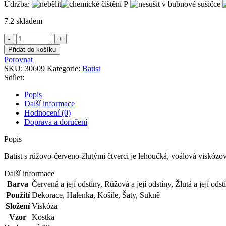
Údržba:
7.2 skladem
Batist
s
Přidat do košíku
růžovo-
Porovnat
červeno-
SKU:
30609
Kategorie:
Batist
žlutými
Sdílet:
čtverci
množství
Popis
Další informace
Hodnocení (0)
Doprava a doručení
Popis
Batist s růžovo-červeno-žlutými čtverci je lehoučká, voálová viskózo
Další informace
Barva
Červená a její odstíny
,
Růžová a její odstíny
,
Žlutá a její odst
Použití
Dekorace
,
Halenka
,
Košile
,
Šaty
,
Sukně
Složení
Viskóza
Vzor
Kostka