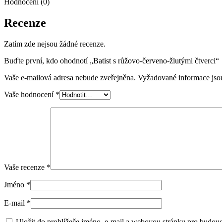
Hodnocení (0)
Recenze
Zatím zde nejsou žádné recenze.
Buďte první, kdo ohodnotí „Batist s růžovo-červeno-žlutými čtverci“
Vaše e-mailová adresa nebude zveřejněna.
Vyžadované informace js
Vaše hodnocení
*
Vaše recenze
*
Jméno
*
E-mail
*
Uložit do prohlížeče jméno, e-mail a webovou stránku pro budou