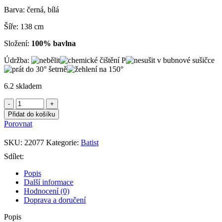
600,00Kč.
350,00Kč.
Barva: černá, bílá
Šíře: 138 cm
Složení:
100% bavlna
Údržba:
6.2 skladem
Batist
černo-
Přidat do košíku
bílý
Porovnat
množství
SKU:
22077
Kategorie:
Batist
Sdílet:
Popis
Další informace
Hodnocení (0)
Doprava a doručení
Popis