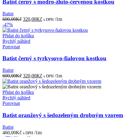
Batist černý s modro-žluto-červenou kostkou
Batist
Původní
Aktuální
600,00
Kč
320,00
Kč
/1m
s DPH
cena
cena
-47%
byla:
je:
600,00Kč.
320,00Kč.
Přidat do košíku
Rychlý náhled
Porovnat
Batist černý s tyrkysovo-fialovou kostkou
Batist
Původní
Aktuální
600,00
Kč
320,00
Kč
/1m
s DPH
cena
cena
byla:
je:
600,00Kč.
320,00Kč.
Přidat do košíku
Rychlý náhled
Porovnat
Batist oranžový s šedozeleným drobným vzorem
Batist
460,00
Kč
/1m
s DPH