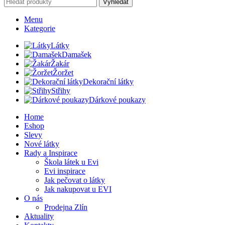
Vyhledat
Menu
Kategorie
Látky
Damašek
Žakár
Žoržet
Dekorační látky
Střihy
Dárkové poukazy
Home
Eshop
Slevy
Nové látky
Rady a Inspirace
Škola látek u Evi
Evi inspirace
Jak pečovat o látky
Jak nakupovat u EVI
O nás
Prodejna Zlín
Aktuality