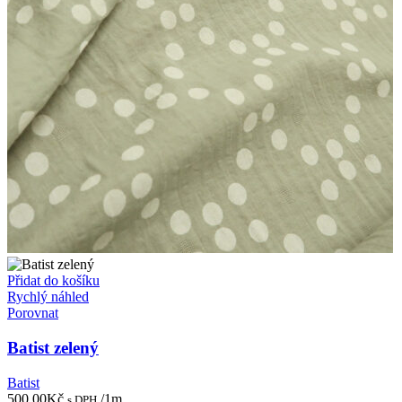
Přidat do košíku
Rychlý náhled
Porovnat
Batist zelený
Batist
500,00
Kč
/1m
s DPH