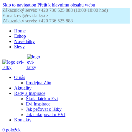
Skip to navigation
Přejít k hlavnímu obsahu webu
Zákaznický servis: +420 736 525 888 (10:00-18:00 hod)
E-mail: evi@evi-latky.cz
Zákaznický servis: +420 736 525 888
Home
Eshop
Nové látky
Slevy
O nás
Prodejna Zlín
Aktuality
Rady a Inspirace
Škola látek u Evi
Evi Inspirace
Jak pečovat o látky
Jak nakupovat u EVI
Kontakty
0
položek