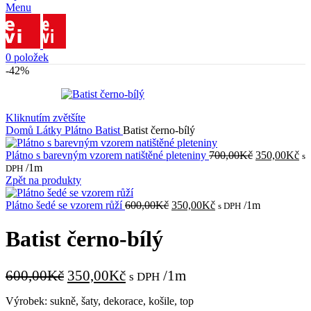
Menu
0
položek
-42%
Kliknutím zvětšíte
Domů
Látky
Plátno
Batist
Batist černo-bílý
Původní
Ak
Plátno s barevným vzorem natištěné pleteniny
700,00
Kč
350,00
Kč
s
cena
ce
/1m
DPH
byla:
je:
Zpět na produkty
700,00Kč.
35
Původní
Aktuální
Plátno šedé se vzorem růží
600,00
Kč
350,00
Kč
/1m
s DPH
cena
cena
byla:
je:
Batist černo-bílý
600,00Kč.
350,00Kč.
Původní
Aktuální
600,00
Kč
350,00
Kč
/1m
s DPH
cena
cena
Výrobek: sukně, šaty, dekorace, košile, top
byla:
je: