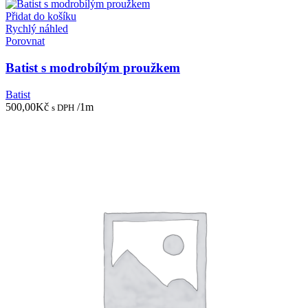
Přidat do košíku
Rychlý náhled
Porovnat
Batist s modrobílým proužkem
Batist
500,00
Kč
/1m
s DPH