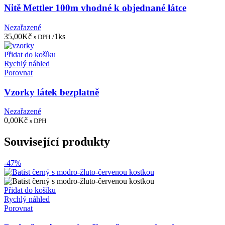
Nitě Mettler 100m vhodné k objednané látce
Nezařazené
35,00
Kč
/1ks
s DPH
Přidat do košíku
Rychlý náhled
Porovnat
Vzorky látek bezplatně
Nezařazené
0,00
Kč
s DPH
Související produkty
-47%
Přidat do košíku
Rychlý náhled
Porovnat