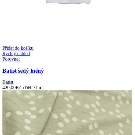
Přidat do košíku
Rychlý náhled
Porovnat
Batist šedý lněný
Batist
420,00
Kč
/1m
s DPH