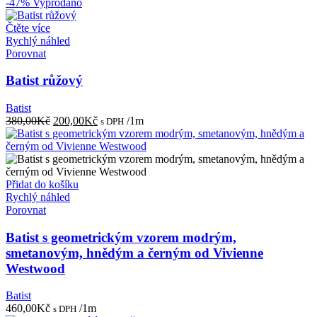
-47%
Vyprodáno
Čtěte více
Rychlý náhled
Porovnat
Batist růžový
Batist
Původní
Aktuální
380,00
Kč
200,00
Kč
/1m
s DPH
cena
cena
byla:
je:
380,00Kč.
200,00Kč.
Přidat do košíku
Rychlý náhled
Porovnat
Batist s geometrickým vzorem modrým,
smetanovým, hnědým a černým od Vivienne
Westwood
Batist
460,00
Kč
/1m
s DPH