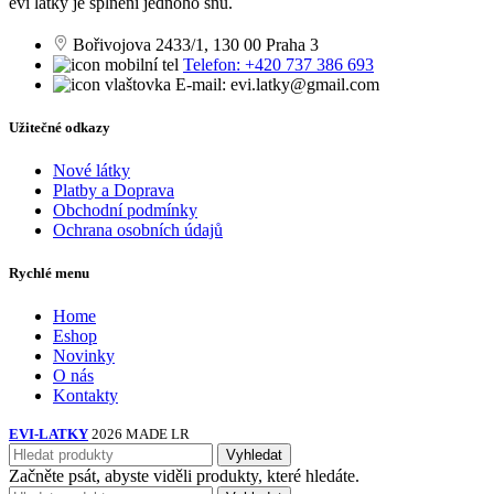
evi látky je splnění jednoho snu.
Bořivojova 2433/1, 130 00 Praha 3
Telefon: +420 737 386 693
E-mail: evi.latky@gmail.com
Užitečné odkazy
Nové látky
Platby a Doprava
Obchodní podmínky
Ochrana osobních údajů
Rychlé menu
Home
Eshop
Novinky
O nás
Kontakty
EVI-LATKY
2026 MADE LR
Vyhledat
Začněte psát, abyste viděli produkty, které hledáte.