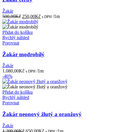
Žakár
Původní
Aktuální
500,00
Kč
250,00
Kč
/1m
s DPH
cena
cena
byla:
je:
500,00Kč.
250,00Kč.
Přidat do košíku
Rychlý náhled
Porovnat
Žakár modrobílý
Žakár
1.080,00
Kč
/1m
s DPH
-46%
Přidat do košíku
Rychlý náhled
Porovnat
Žakár neonový žlutý a oranžový
Žakár
Původní
Aktuální
1.200,00
Kč
650,00
Kč
/1m
s DPH