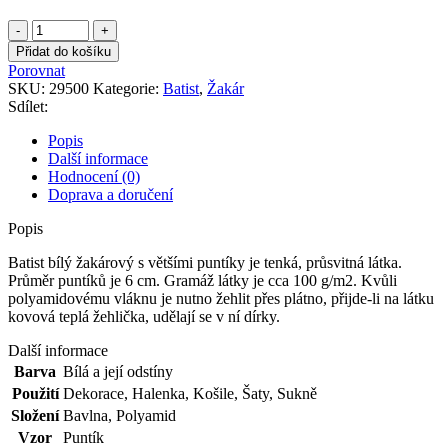
Batist
bílý
Přidat do košíku
žakárový
Porovnat
s
SKU:
29500
Kategorie:
Batist
,
Žakár
většími
Sdílet:
puntíky
množství
Popis
Další informace
Hodnocení (0)
Doprava a doručení
Popis
Batist bílý žakárový s většími puntíky je tenká, průsvitná látka.
Průměr puntíků je 6 cm. Gramáž látky je cca 100 g/m2. Kvůli
polyamidovému vláknu je nutno žehlit přes plátno, přijde-li na látku
kovová teplá žehlička, udělají se v ní dírky.
Další informace
Barva
Bílá a její odstíny
Použití
Dekorace
,
Halenka
,
Košile
,
Šaty
,
Sukně
Složení
Bavlna
,
Polyamid
Vzor
Puntík