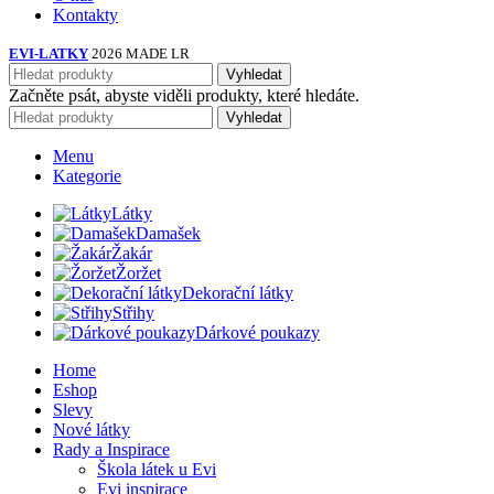
Kontakty
EVI-LATKY
2026 MADE LR
Vyhledat
Začněte psát, abyste viděli produkty, které hledáte.
Vyhledat
Menu
Kategorie
Látky
Damašek
Žakár
Žoržet
Dekorační látky
Střihy
Dárkové poukazy
Home
Eshop
Slevy
Nové látky
Rady a Inspirace
Škola látek u Evi
Evi inspirace