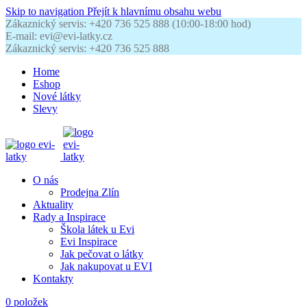
Skip to navigation
Přejít k hlavnímu obsahu webu
Zákaznický servis: +420 736 525 888 (10:00-18:00 hod)
E-mail: evi@evi-latky.cz
Zákaznický servis: +420 736 525 888
Home
Eshop
Nové látky
Slevy
O nás
Prodejna Zlín
Aktuality
Rady a Inspirace
Škola látek u Evi
Evi Inspirace
Jak pečovat o látky
Jak nakupovat u EVI
Kontakty
0
položek