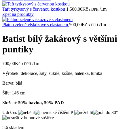
Taft tyrkysový s červenou kostkou
1.500,00
Kč
/1m
s DPH
Zpět na produkty
Plátno zelené viskózové s elastanem
500,00
Kč
/1m
s DPH
Batist bílý žakárový s většími
puntíky
700,00
Kč
/1m
s DPH
Výrobek: dekorace, šaty, sukně, košile, halenka, tunika
Barva: bílá
Šíře: 146 cm
Složení:
50% bavlna, 50% PAD
Údržba:
5.6 skladem