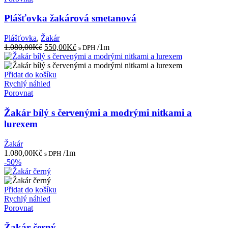
Plášťovka žakárová smetanová
Plášťovka
,
Žakár
Původní
Aktuální
1.080,00
Kč
550,00
Kč
/1m
s DPH
cena
cena
byla:
je:
1.080,00Kč.
550,00Kč.
Přidat do košíku
Rychlý náhled
Porovnat
Žakár bílý s červenými a modrými nitkami a
lurexem
Žakár
1.080,00
Kč
/1m
s DPH
-50%
Přidat do košíku
Rychlý náhled
Porovnat
Žakár černý