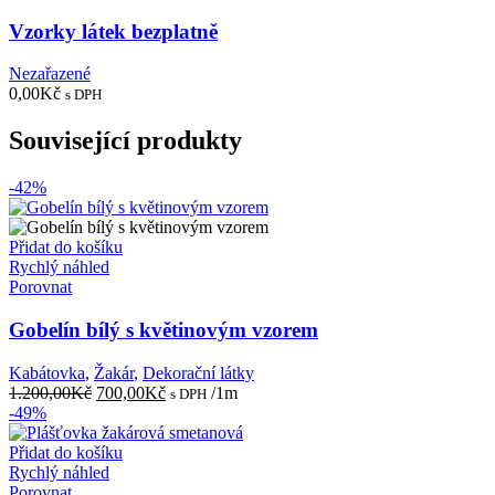
Vzorky látek bezplatně
Nezařazené
0,00
Kč
s DPH
Související produkty
-42%
Přidat do košíku
Rychlý náhled
Porovnat
Gobelín bílý s květinovým vzorem
Kabátovka
,
Žakár
,
Dekorační látky
Původní
Aktuální
1.200,00
Kč
700,00
Kč
/1m
s DPH
cena
cena
-49%
byla:
je:
1.200,00Kč.
700,00Kč.
Přidat do košíku
Rychlý náhled
Porovnat