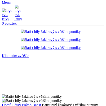
Menu
0
položek
Kliknutím zvětšíte
Domů
Látky
Plátno
Batist
Batist bílý žakárový s většími puntíky