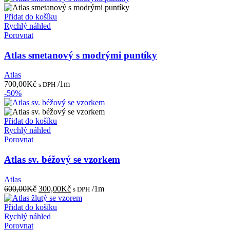
Přidat do košíku
Rychlý náhled
Porovnat
Atlas smetanový s modrými puntíky
Atlas
700,00
Kč
/1m
s DPH
-50%
Přidat do košíku
Rychlý náhled
Porovnat
Atlas sv. béžový se vzorkem
Atlas
Původní
Aktuální
600,00
Kč
300,00
Kč
/1m
s DPH
cena
cena
byla:
je:
Přidat do košíku
600,00Kč.
300,00Kč.
Rychlý náhled
Porovnat