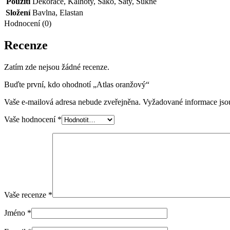
Použití
Dekorace
,
Kalhoty
,
Sako
,
Šaty
,
Sukně
Složení
Bavlna
,
Elastan
Hodnocení (0)
Recenze
Zatím zde nejsou žádné recenze.
Buďte první, kdo ohodnotí „Atlas oranžový“
Vaše e-mailová adresa nebude zveřejněna.
Vyžadované informace js
Vaše hodnocení
*
Vaše recenze
*
Jméno
*