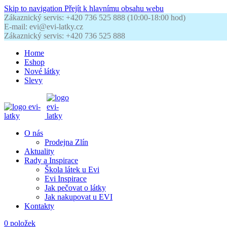
Skip to navigation
Přejít k hlavnímu obsahu webu
Zákaznický servis: +420 736 525 888 (10:00-18:00 hod)
E-mail: evi@evi-latky.cz
Zákaznický servis: +420 736 525 888
Home
Eshop
Nové látky
Slevy
O nás
Prodejna Zlín
Aktuality
Rady a Inspirace
Škola látek u Evi
Evi Inspirace
Jak pečovat o látky
Jak nakupovat u EVI
Kontakty
0
položek