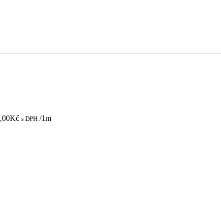
,00
Kč
/1m
s DPH