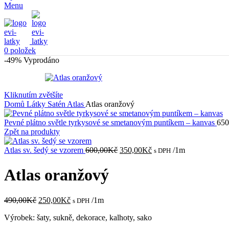
Menu
0
položek
-49%
Vyprodáno
Kliknutím zvětšíte
Domů
Látky
Satén
Atlas
Atlas oranžový
Pevné plátno světle tyrkysové se smetanovým puntíkem – kanvas
650
Zpět na produkty
Původní
Aktuální
Atlas sv. šedý se vzorem
600,00
Kč
350,00
Kč
/1m
s DPH
cena
cena
byla:
je:
Atlas oranžový
600,00Kč.
350,00Kč.
Původní
Aktuální
490,00
Kč
250,00
Kč
/1m
s DPH
cena
cena
Výrobek: šaty, sukně, dekorace, kalhoty, sako
byla:
je:
490,00Kč.
250,00Kč.