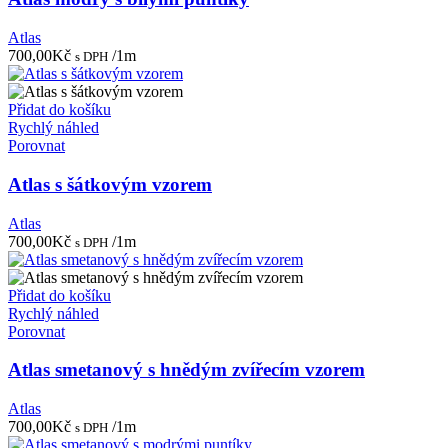
Atlas
700,00
Kč
/1m
s DPH
Přidat do košíku
Rychlý náhled
Porovnat
Atlas s šátkovým vzorem
Atlas
700,00
Kč
/1m
s DPH
Přidat do košíku
Rychlý náhled
Porovnat
Atlas smetanový s hnědým zvířecím vzorem
Atlas
700,00
Kč
/1m
s DPH