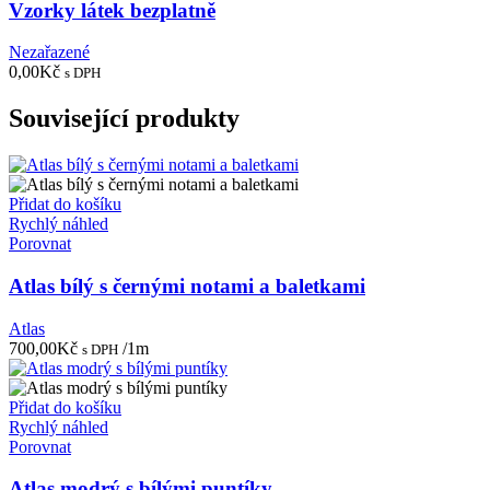
Vzorky látek bezplatně
Nezařazené
0,00
Kč
s DPH
Související produkty
Přidat do košíku
Rychlý náhled
Porovnat
Atlas bílý s černými notami a baletkami
Atlas
700,00
Kč
/1m
s DPH
Přidat do košíku
Rychlý náhled
Porovnat
Atlas modrý s bílými puntíky