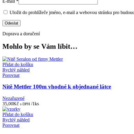
E-mail
*
Uložit do prohlížeče jméno, e-mail a webovou stránku pro budou
Doprava a doručení
Mohlo by se Vám líbit…
Přidat do košíku
Rychlý náhled
Porovnat
Nitě Mettler 100m vhodné k objednané látce
Nezařazené
35,00
Kč
/1ks
s DPH
Přidat do košíku
Rychlý náhled
Porovnat