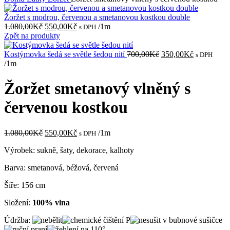
Žoržet s modrou, červenou a smetanovou kostkou double
Původní
Aktuální
1.080,00
Kč
550,00
Kč
/1m
s DPH
cena
cena
Zpět na produkty
byla:
je:
1.080,00Kč.
550,00Kč.
Původní
Aktuální
Kostýmovka šedá se světle šedou nití
700,00
Kč
350,00
Kč
s DPH
cena
cena
/1m
byla:
je:
700,00Kč.
350,00Kč.
Žoržet smetanový vlněný s
červenou kostkou
Původní
Aktuální
1.080,00
Kč
550,00
Kč
/1m
s DPH
cena
cena
Výrobek: sukně, šaty, dekorace, kalhoty
byla:
je:
1.080,00Kč.
550,00Kč.
Barva: smetanová, béžová, červená
Šíře: 156 cm
Složení:
100% vlna
Údržba: