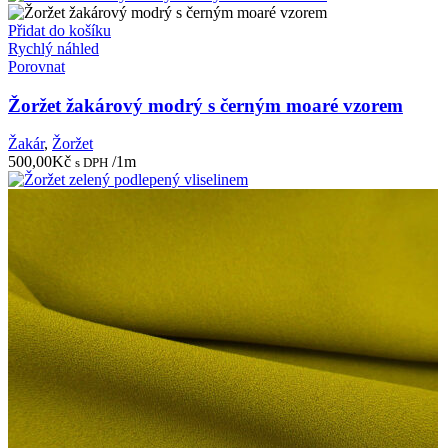
byla:
je:
1.080,00Kč.
550,00Kč.
Přidat do košíku
Rychlý náhled
Porovnat
Žoržet žakárový modrý s černým moaré vzorem
Žakár
,
Žoržet
500,00
Kč
/1m
s DPH