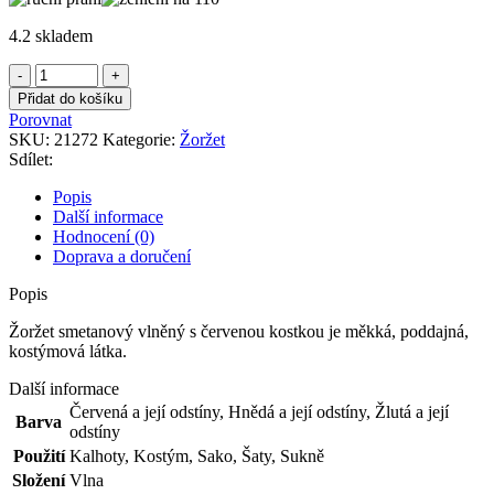
4.2 skladem
Žoržet
smetanový
Přidat do košíku
vlněný
Porovnat
s
SKU:
21272
Kategorie:
Žoržet
červenou
Sdílet:
kostkou
množství
Popis
Další informace
Hodnocení (0)
Doprava a doručení
Popis
Žoržet smetanový vlněný s červenou kostkou je měkká, poddajná,
kostýmová látka.
Další informace
Červená a její odstíny
,
Hnědá a její odstíny
,
Žlutá a její
Barva
odstíny
Použití
Kalhoty
,
Kostým
,
Sako
,
Šaty
,
Sukně
Složení
Vlna