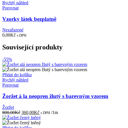
Rychlý náhled
Porovnat
Vzorky látek bezplatně
Nezařazené
0,00
Kč
s DPH
Související produkty
-55%
Přidat do košíku
Rychlý náhled
Porovnat
Žoržet á la neopren žlutý s barevným vzorem
Žoržet
Původní
Aktuální
800,00
Kč
360,00
Kč
/1m
s DPH
cena
cena
byla:
je:
800,00Kč.
360,00Kč.
Přidat do košíku