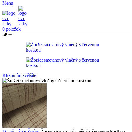
Menu
0
položek
-49%
Kliknutím zvětšíte
Domů
Látky
Žoržet
Žoržet smetanový vlněný s červenou kostkou