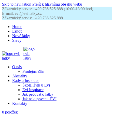
Skip to navigation
Přejít k hlavnímu obsahu webu
Zákaznický servis: +420 736 525 888 (10:00-18:00 hod)
E-mail: evi@evi-latky.cz
Zákaznický servis: +420 736 525 888
Home
Eshop
Nové látky
Slevy
O nás
Prodejna Zlín
Aktuality
Rady a Inspirace
Škola látek u Evi
Evi Inspirace
Jak pečovat o látky
Jak nakupovat u EVI
Kontakty
0
položek