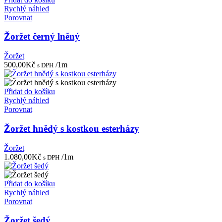
Rychlý náhled
Porovnat
Žoržet černý lněný
Žoržet
500,00
Kč
/1m
s DPH
Přidat do košíku
Rychlý náhled
Porovnat
Žoržet hnědý s kostkou esterházy
Žoržet
1.080,00
Kč
/1m
s DPH
Přidat do košíku
Rychlý náhled
Porovnat
Žoržet šedý