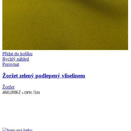
Přidat do košíku
Rychlý náhled
Porovnat
Žoržet zelený podlepený vliselinem
Žoržet
460,00
Kč
/1m
s DPH