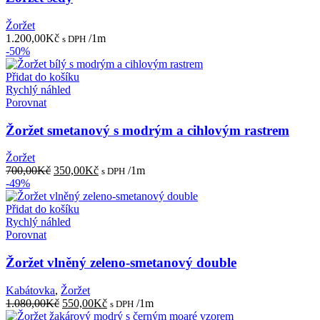
Žoržet
1.200,00
Kč
/1m
s DPH
-50%
Přidat do košíku
Rychlý náhled
Porovnat
Žoržet smetanový s modrým a cihlovým rastrem
Žoržet
Původní
Aktuální
700,00
Kč
350,00
Kč
/1m
s DPH
cena
cena
-49%
byla:
je:
700,00Kč.
350,00Kč.
Přidat do košíku
Rychlý náhled
Porovnat
Žoržet vlněný zeleno-smetanový double
Kabátovka
,
Žoržet
Původní
Aktuální
1.080,00
Kč
550,00
Kč
/1m
s DPH
cena
cena