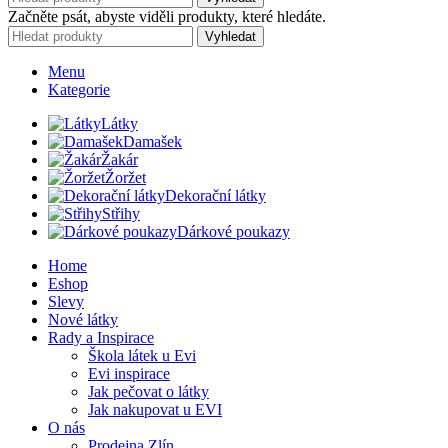
Začněte psát, abyste viděli produkty, které hledáte.
Vyhledat
Menu
Kategorie
Látky
Damašek
Žakár
Žoržet
Dekorační látky
Střihy
Dárkové poukazy
Home
Eshop
Slevy
Nové látky
Rady a Inspirace
Škola látek u Evi
Evi inspirace
Jak pečovat o látky
Jak nakupovat u EVI
O nás
Prodejna Zlín