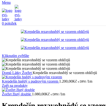
Menu
0
položek
Kliknutím zvětšíte
Domů
Látky
Žoržet
Krepdešín rezavohnědý se vzorem obličejů
Krepdešín hnědý s pudrovým vzorem
1.200,00
Kč
/1m
s DPH
Zpět na produkty
Žoržet žlutý double
1.080,00
Kč
/1m
s DPH
Krepdešín rezavohnědý se vzore