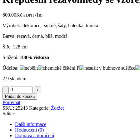
600,00
Kč
/1m
s DPH
Výrobek: dekorace, sukně, šaty, halenka, tunika
Barva: rezavá, černá, bílá, modrá
Šíře: 128 cm
Složení:
100% viskóza
Údržba:
2.9 skladem
Krepdešín
rezavohnědý
Přidat do košíku
se
Porovnat
vzorem
SKU:
25243
Kategorie:
Žoržet
obličejů
Sdílet:
množství
Další informace
Hodnocení (0)
Doprava a doručení