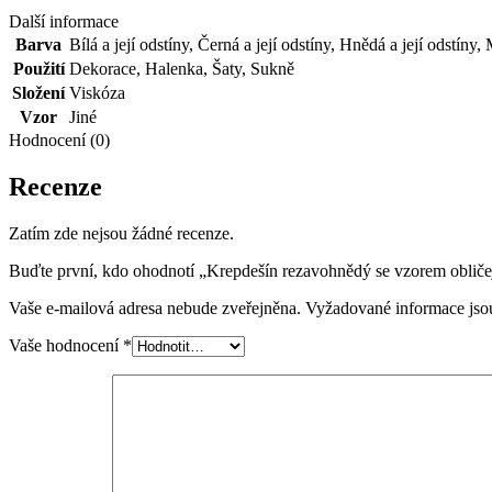
Další informace
Barva
Bílá a její odstíny
,
Černá a její odstíny
,
Hnědá a její odstíny
,
Použití
Dekorace
,
Halenka
,
Šaty
,
Sukně
Složení
Viskóza
Vzor
Jiné
Hodnocení (0)
Recenze
Zatím zde nejsou žádné recenze.
Buďte první, kdo ohodnotí „Krepdešín rezavohnědý se vzorem obliče
Vaše e-mailová adresa nebude zveřejněna.
Vyžadované informace js
Vaše hodnocení
*