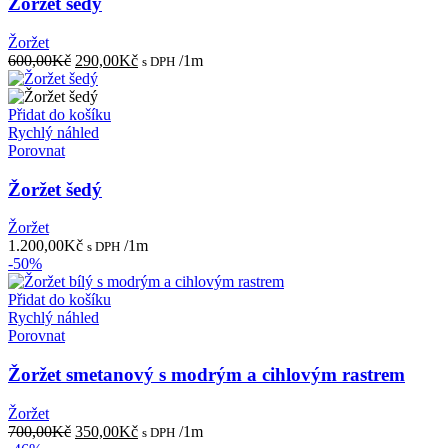
Žoržet šedý
Žoržet
Původní
Aktuální
600,00
Kč
290,00
Kč
/1m
s DPH
cena
cena
byla:
je:
600,00Kč.
290,00Kč.
Přidat do košíku
Rychlý náhled
Porovnat
Žoržet šedý
Žoržet
1.200,00
Kč
/1m
s DPH
-50%
Přidat do košíku
Rychlý náhled
Porovnat
Žoržet smetanový s modrým a cihlovým rastrem
Žoržet
Původní
Aktuální
700,00
Kč
350,00
Kč
/1m
s DPH