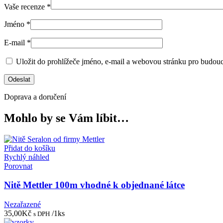
Vaše recenze
*
Jméno
*
E-mail
*
Uložit do prohlížeče jméno, e-mail a webovou stránku pro budou
Doprava a doručení
Mohlo by se Vám líbit…
Přidat do košíku
Rychlý náhled
Porovnat
Nitě Mettler 100m vhodné k objednané látce
Nezařazené
35,00
Kč
/1ks
s DPH