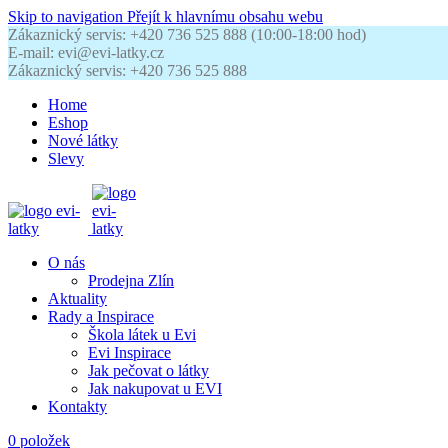
Skip to navigation
Přejít k hlavnímu obsahu webu
Zákaznický servis: +420 736 525 888 (10:00-18:00 hod)
E-mail: evi@evi-latky.cz
Zákaznický servis: +420 736 525 888
Home
Eshop
Nové látky
Slevy
O nás
Prodejna Zlín
Aktuality
Rady a Inspirace
Škola látek u Evi
Evi Inspirace
Jak pečovat o látky
Jak nakupovat u EVI
Kontakty
0
položek