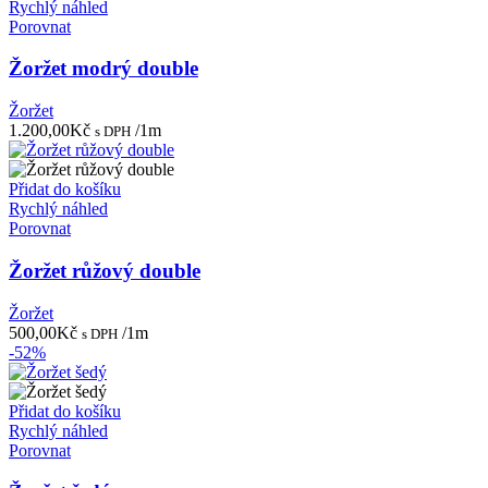
600,00Kč.
290,00Kč.
Rychlý náhled
Porovnat
Žoržet modrý double
Žoržet
1.200,00
Kč
/1m
s DPH
Přidat do košíku
Rychlý náhled
Porovnat
Žoržet růžový double
Žoržet
500,00
Kč
/1m
s DPH
-52%
Přidat do košíku
Rychlý náhled
Porovnat