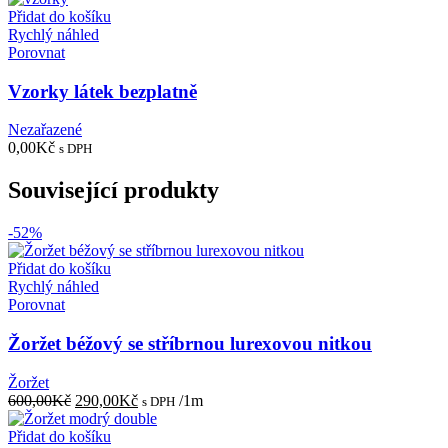
Přidat do košíku
Rychlý náhled
Porovnat
Vzorky látek bezplatně
Nezařazené
0,00
Kč
s DPH
Související produkty
-52%
Přidat do košíku
Rychlý náhled
Porovnat
Žoržet béžový se stříbrnou lurexovou nitkou
Žoržet
Původní
Aktuální
600,00
Kč
290,00
Kč
/1m
s DPH
cena
cena
byla:
je:
Přidat do košíku