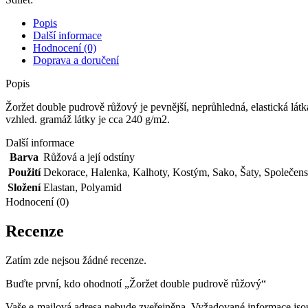
Popis
Další informace
Hodnocení (0)
Doprava a doručení
Popis
Žoržet double pudrově růžový je pevnější, neprůhledná, elastická lá
vzhled. gramáž látky je cca 240 g/m2.
Další informace
Barva
Růžová a její odstíny
Použití
Dekorace
,
Halenka
,
Kalhoty
,
Kostým
,
Sako
,
Šaty
,
Společens
Složení
Elastan
,
Polyamid
Hodnocení (0)
Recenze
Zatím zde nejsou žádné recenze.
Buďte první, kdo ohodnotí „Žoržet double pudrově růžový“
Vaše e-mailová adresa nebude zveřejněna.
Vyžadované informace js