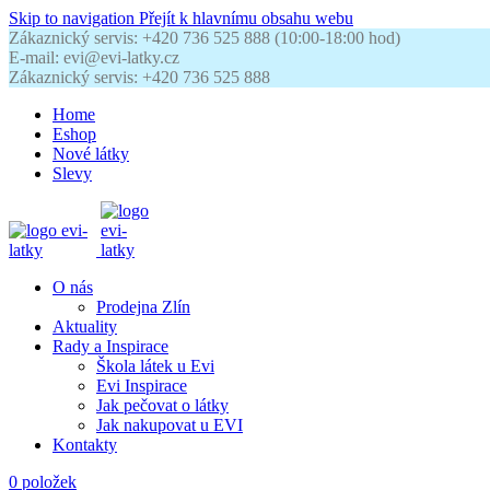
Skip to navigation
Přejít k hlavnímu obsahu webu
Zákaznický servis: +420 736 525 888 (10:00-18:00 hod)
E-mail: evi@evi-latky.cz
Zákaznický servis: +420 736 525 888
Home
Eshop
Nové látky
Slevy
O nás
Prodejna Zlín
Aktuality
Rady a Inspirace
Škola látek u Evi
Evi Inspirace
Jak pečovat o látky
Jak nakupovat u EVI
Kontakty
0
položek