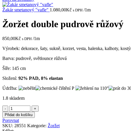
Žakár smetanový "vafle"
1.080,00
Kč
/1m
s DPH
Žoržet double pudrově růžový
850,00
Kč
/1m
s DPH
Výrobek: dekorace, šaty, sukně, korzet, vesta, halenka, kalhoty, kost
Barva: pudrově, světlounce růžová
Šíře: 145 cm
Složení:
92% PAD, 8% elastan
Údržba:
1.8 skladem
Žoržet
double
Přidat do košíku
pudrově
Porovnat
růžový
SKU:
28551
Kategorie:
Žoržet
množství
Sdílet: