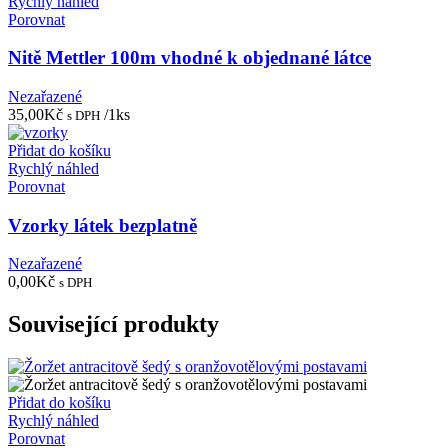
Rychlý náhled
Porovnat
Nitě Mettler 100m vhodné k objednané látce
Nezařazené
35,00
Kč
/1ks
s DPH
Přidat do košíku
Rychlý náhled
Porovnat
Vzorky látek bezplatně
Nezařazené
0,00
Kč
s DPH
Související produkty
Přidat do košíku
Rychlý náhled
Porovnat