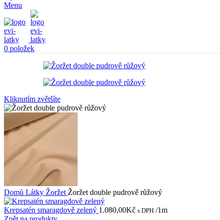
Menu
0
položek
Kliknutím zvětšíte
Domů
Látky
Žoržet
Žoržet double pudrově růžový
Krepsatén smaragdově zelený
1.080,00
Kč
/1m
s DPH
Zpět na produkty