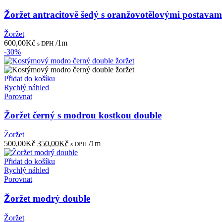
Žoržet antracitově šedý s oranžovotělovými postavam
Žoržet
600,00
Kč
/1m
s DPH
-30%
Přidat do košíku
Rychlý náhled
Porovnat
Žoržet černý s modrou kostkou double
Žoržet
Původní
Aktuální
500,00
Kč
350,00
Kč
/1m
s DPH
cena
cena
byla:
je:
Přidat do košíku
500,00Kč.
350,00Kč.
Rychlý náhled
Porovnat
Žoržet modrý double
Žoržet