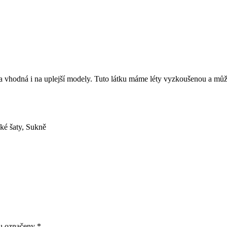
tka vhodná i na uplejší modely. Tuto látku máme léty vyzkoušenou a mů
ké šaty
,
Sukně
ou označeny
*