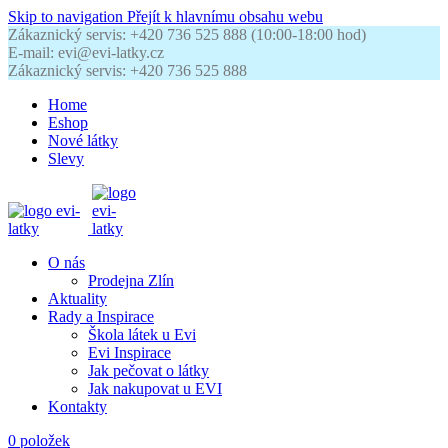
Skip to navigation
Přejít k hlavnímu obsahu webu
Zákaznický servis: +420 736 525 888 (10:00-18:00 hod)
E-mail: evi@evi-latky.cz
Zákaznický servis: +420 736 525 888
Home
Eshop
Nové látky
Slevy
O nás
Prodejna Zlín
Aktuality
Rady a Inspirace
Škola látek u Evi
Evi Inspirace
Jak pečovat o látky
Jak nakupovat u EVI
Kontakty
0
položek