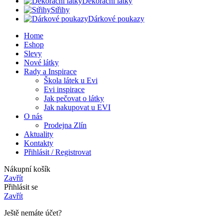
Dekorační látky
Střihy
Dárkové poukazy
Home
Eshop
Slevy
Nové látky
Rady a Inspirace
Škola látek u Evi
Evi inspirace
Jak pečovat o látky
Jak nakupovat u EVI
O nás
Prodejna Zlín
Aktuality
Kontakty
Přihlásit / Registrovat
Nákupní košík
Zavřít
Přihlásit se
Zavřít
Ještě nemáte účet?