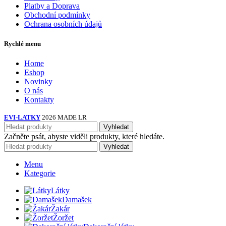
Platby a Doprava
Obchodní podmínky
Ochrana osobních údajů
Rychlé menu
Home
Eshop
Novinky
O nás
Kontakty
EVI-LATKY
2026 MADE LR
Vyhledat
Začněte psát, abyste viděli produkty, které hledáte.
Vyhledat
Menu
Kategorie
Látky
Damašek
Žakár
Žoržet