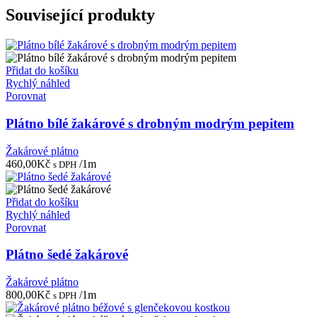
Související produkty
Přidat do košíku
Rychlý náhled
Porovnat
Plátno bílé žakárové s drobným modrým pepitem
Žakárové plátno
460,00
Kč
/1m
s DPH
Přidat do košíku
Rychlý náhled
Porovnat
Plátno šedé žakárové
Žakárové plátno
800,00
Kč
/1m
s DPH