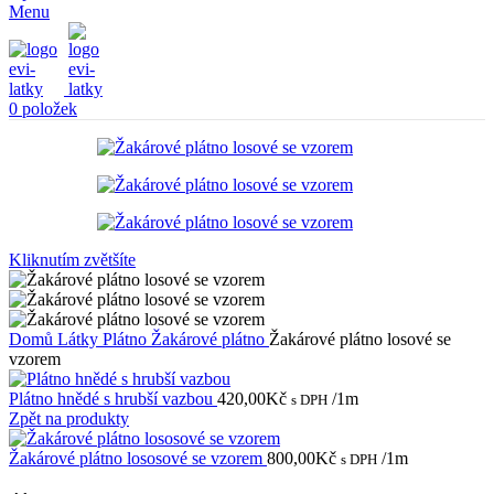
Menu
0
položek
Kliknutím zvětšíte
Domů
Látky
Plátno
Žakárové plátno
Žakárové plátno losové se
vzorem
Plátno hnědé s hrubší vazbou
420,00
Kč
/1m
s DPH
Zpět na produkty
Žakárové plátno lososové se vzorem
800,00
Kč
/1m
s DPH