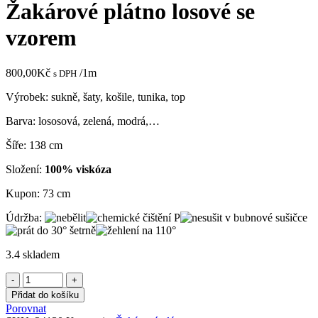
Žakárové plátno losové se
vzorem
800,00
Kč
/1m
s DPH
Výrobek: sukně, šaty, košile, tunika, top
Barva: lososová, zelená, modrá,…
Šíře: 138 cm
Složení:
100% viskóza
Kupon: 73 cm
Údržba:
3.4 skladem
Žakárové
plátno
Přidat do košíku
losové
Porovnat
se