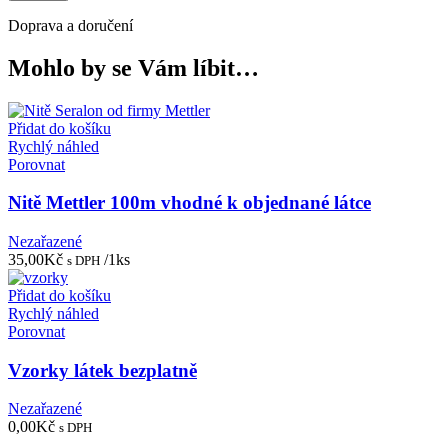
Doprava a doručení
Mohlo by se Vám líbit…
Přidat do košíku
Rychlý náhled
Porovnat
Nitě Mettler 100m vhodné k objednané látce
Nezařazené
35,00
Kč
/1ks
s DPH
Přidat do košíku
Rychlý náhled
Porovnat
Vzorky látek bezplatně
Nezařazené
0,00
Kč
s DPH