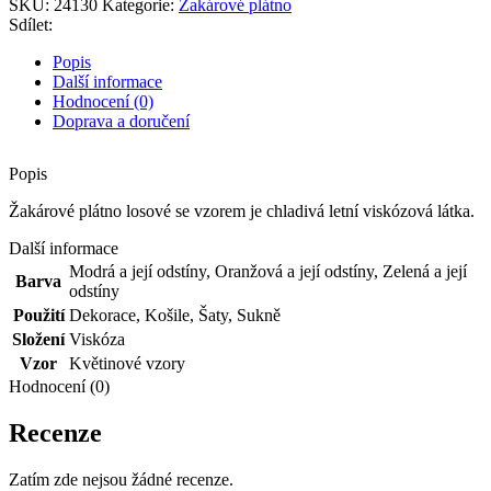
SKU:
24130
Kategorie:
Žakárové plátno
vzorem
Sdílet:
množství
Popis
Další informace
Hodnocení (0)
Doprava a doručení
Popis
Žakárové plátno losové se vzorem je chladivá letní viskózová látka.
Další informace
Modrá a její odstíny
,
Oranžová a její odstíny
,
Zelená a její
Barva
odstíny
Použití
Dekorace
,
Košile
,
Šaty
,
Sukně
Složení
Viskóza
Vzor
Květinové vzory
Hodnocení (0)
Recenze
Zatím zde nejsou žádné recenze.