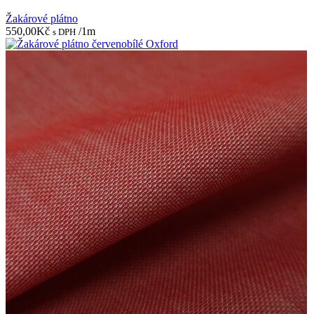
Žakárové plátno
550,00
Kč
/1m
s DPH