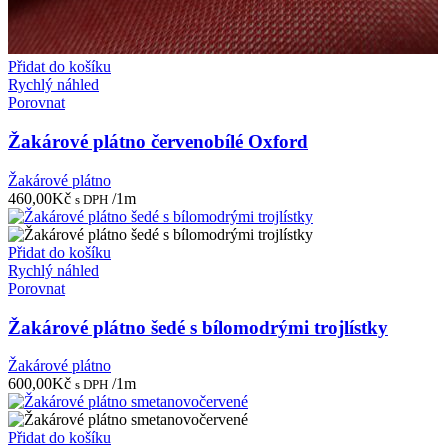
Přidat do košíku
Rychlý náhled
Porovnat
Žakárové plátno červenobílé Oxford
Žakárové plátno
460,00
Kč
/1m
s DPH
Přidat do košíku
Rychlý náhled
Porovnat
Žakárové plátno šedé s bílomodrými trojlístky
Žakárové plátno
600,00
Kč
/1m
s DPH
Přidat do košíku