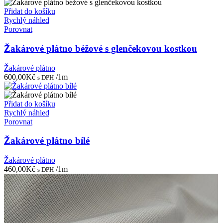
Přidat do košíku
Rychlý náhled
Porovnat
Žakárové plátno béžové s glenčekovou kostkou
Žakárové plátno
600,00
Kč
/1m
s DPH
Přidat do košíku
Rychlý náhled
Porovnat
Žakárové plátno bílé
Žakárové plátno
460,00
Kč
/1m
s DPH