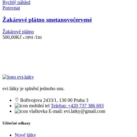
Rychlý náhled
Porovnat
Žakárové plátno smetanovočervené
Žakárové plátno
500,00
Kč
/1m
s DPH
evi látky je splnění jednoho snu.
Bořivojova 2433/1, 130 00 Praha 3
Telefon: +420 737 386 693
E-mail: evi.latky@gmail.com
Užitečné odkazy
Nové látky