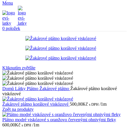
Menu
0
položek
Kliknutím zvětšíte
Domů
Látky
Plátno
Žakárové plátno
Žakárové plátno korálové
viskózové
Žakárové plátno korálové viskózové
500,00
Kč
/1m
s DPH
Zpět na produkty
Plátno modré viskózové s oranžovo červenými ohnivými fleky
600,00
Kč
/1m
s DPH