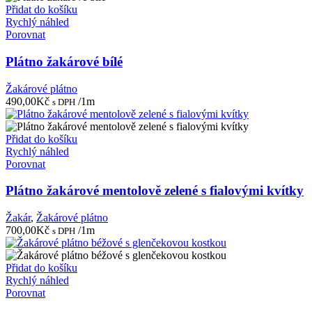
Přidat do košíku
Rychlý náhled
Porovnat
Plátno žakárové bílé
Žakárové plátno
490,00
Kč
/1m
s DPH
Přidat do košíku
Rychlý náhled
Porovnat
Plátno žakárové mentolově zelené s fialovými kvítky
Žakár
,
Žakárové plátno
700,00
Kč
/1m
s DPH
Přidat do košíku
Rychlý náhled
Porovnat