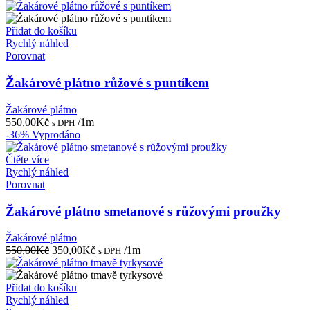
Přidat do košíku
Rychlý náhled
Porovnat
Žakárové plátno růžové s puntíkem
Žakárové plátno
550,00
Kč
/1m
s DPH
-36%
Vyprodáno
Čtěte více
Rychlý náhled
Porovnat
Žakárové plátno smetanové s růžovými proužky
Žakárové plátno
Původní
Aktuální
550,00
Kč
350,00
Kč
/1m
s DPH
cena
cena
byla:
je:
550,00Kč.
350,00Kč.
Přidat do košíku
Rychlý náhled