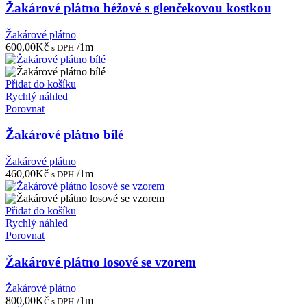
Žakárové plátno béžové s glenčekovou kostkou
Žakárové plátno
600,00
Kč
/1m
s DPH
Přidat do košíku
Rychlý náhled
Porovnat
Žakárové plátno bílé
Žakárové plátno
460,00
Kč
/1m
s DPH
Přidat do košíku
Rychlý náhled
Porovnat
Žakárové plátno losové se vzorem
Žakárové plátno
800,00
Kč
/1m
s DPH