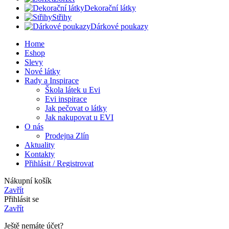
Dekorační látky
Střihy
Dárkové poukazy
Home
Eshop
Slevy
Nové látky
Rady a Inspirace
Škola látek u Evi
Evi inspirace
Jak pečovat o látky
Jak nakupovat u EVI
O nás
Prodejna Zlín
Aktuality
Kontakty
Přihlásit / Registrovat
Nákupní košík
Zavřít
Přihlásit se
Zavřít
Ještě nemáte účet?