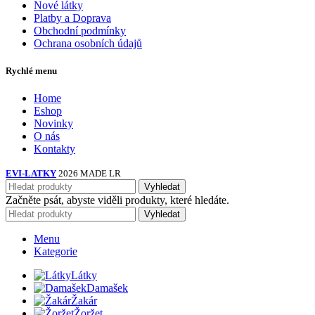
Nové látky
Platby a Doprava
Obchodní podmínky
Ochrana osobních údajů
Rychlé menu
Home
Eshop
Novinky
O nás
Kontakty
EVI-LATKY
2026 MADE LR
Vyhledat
Začněte psát, abyste viděli produkty, které hledáte.
Vyhledat
Menu
Kategorie
Látky
Damašek
Žakár
Žoržet