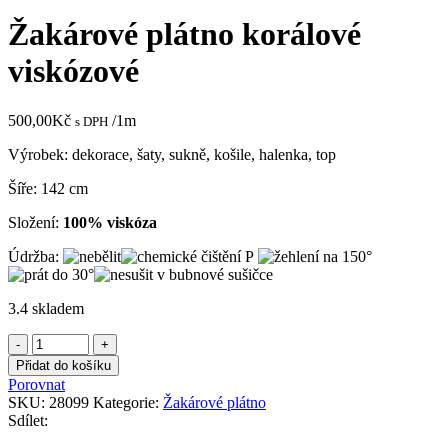
Žakárové plátno korálové
viskózové
500,00
Kč
/1m
s DPH
Výrobek: dekorace, šaty, sukně, košile, halenka, top
Šíře: 142 cm
Složení:
100% viskóza
Údržba:
3.4 skladem
Žakárové
plátno
Přidat do košíku
korálové
Porovnat
viskózové
SKU:
28099
Kategorie:
Žakárové plátno
množství
Sdílet: