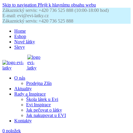
Skip to navigation
Přejít k hlavnímu obsahu webu
Zákaznický servis: +420 736 525 888 (10:00-18:00 hod)
E-mail: evi@evi-latky.cz
Zákaznický servis: +420 736 525 888
Home
Eshop
Nové látky
Slevy
O nás
Prodejna Zlín
Aktuality
Rady a Inspirace
Škola látek u Evi
Evi Inspirace
Jak pečovat o látky
Jak nakupovat u EVI
Kontakty
0
položek